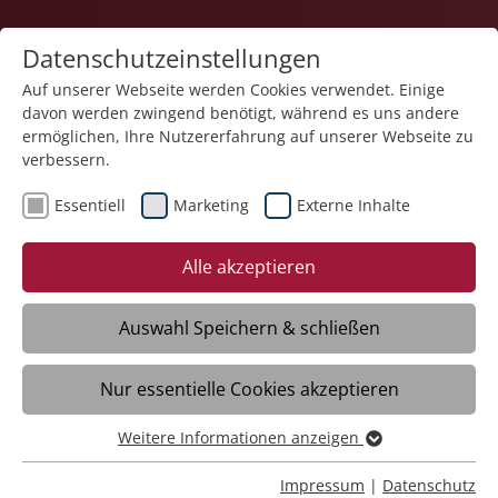
Datenschutzeinstellungen
Auf unserer Webseite werden Cookies verwendet. Einige
davon werden zwingend benötigt, während es uns andere
Bildung
ermöglichen, Ihre Nutzererfahrung auf unserer Webseite zu
verbessern.
Essentiell
Marketing
Externe Inhalte
Alle akzeptieren
Auswahl Speichern & schließen
Professionelle Integrationsvorbereitung
Nur essentielle Cookies akzeptieren
Langzeitarbeitsloser (ProfIL)
Weitere Informationen anzeigen
Essentiell
Ravensburg
Essentielle Cookies werden für grundlegende Funktionen
Impressum
|
Datenschutz