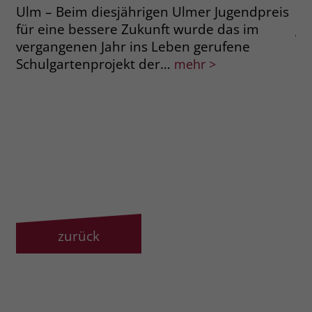
Ulm – Beim diesjährigen Ulmer Jugendpreis
Ra
für eine bessere Zukunft wurde das im
ge
vergangenen Jahr ins Leben gerufene
de
Schulgartenprojekt der…
im
mehr >
zurück