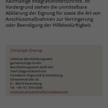
nachhaltige Integrationsfortschritte. Im
Vordergrund stehen die unmittelbare
Name
_fbp
Abklärung der Eignung für sowie die Art von
Anschlussmaßnahmen zur Verringerung
Anbieter
Facebook
oder Beendigung der Hilfebedürftigkeit.
Laufzeit
3 Monate
Der Zweck von _fbp ist vollständig auf
die Werbe- und Analysebemühungen
Christoph Drerup
von Facebook zurückzuführen. Dieses
Cookie ist ein Erstanbieter-Cookie, d. h.
Liebenau Berufsbildungswerk
Facebook platziert es, während ein
gemeinnützige GmbH
Verbraucher auf Facebook ist. Dieses
Berufsbildungswerk Adolf Aich
Team Diagnostikzentrum
Cookie verfolgt die Besuche eines
Fachdienst Diagnostik & Entwicklung
Nutzers auf verschiedenen Websites
Schwanenstraße. 92
und meldet dieses Verhalten an
D – 88214 Ravensburg
Zweck
Tel: +49 751 3555-6049
Facebook. Facebook kann dann die
christoph.drerup(at)stiftung-liebenau.de
gesammelten Daten nutzen, um den
Nutzer besser zu verstehen und
bessere, relevantere Werbung zu