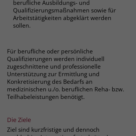
berufliche Ausbildungs- und
welche Werbeanzeige geklickt wurde,
Qualifizierungsmaßnahmen sowie für
sodass erzielte Erfolge wie z.B.
Bestellungen oder Kontaktanfragen der
Arbeitstätigkeiten abgeklärt werden
Anzeige zugewiesen werden können.
sollen.
Name
_gcl_dc
Für berufliche oder persönliche
Anbieter
Google Ads
Qualifizierungen werden individuell
zugeschnittene und professionelle
Laufzeit
90 Tage
Unterstützung zur Ermittlung und
Konkretisierung des Bedarfs an
Dieses Cookie wird gesetzt, wenn ein
User über einen Klick auf eine Google
medizinischen u./o. beruflichen Reha- bzw.
Werbeanzeige auf die Website gelangt.
Teilhabeleistungen benötigt.
Es enthält Informationen darüber,
Zweck
welche Werbeanzeige geklickt wurde,
sodass erzielte Erfolge wie z.B.
Die Ziele
Bestellungen oder Kontaktanfragen der
Anzeige zugewiesen werden können.
Ziel sind kurzfristige und dennoch