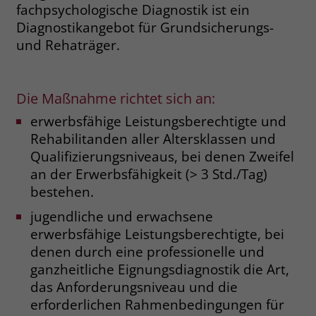
fachpsychologische Diagnostik ist ein
Name
__cf_bm
Diagnostikangebot für Grundsicherungs-
Name
_gcl_au
und Rehaträger.
Anbieter
.fonts.net
Anbieter
Google Ads
Laufzeit
30 Minuten
Laufzeit
90 Tage
Die Maßnahme richtet sich an:
This cookie, set by Cloudflare, is used to
erwerbsfähige Leistungsberechtigte und
Zweck
Zweck
Enthält eine zufallsgenerierte User-ID.
support Cloudflare Bot Management.
Rehabilitanden aller Altersklassen und
Qualifizierungsniveaus, bei denen Zweifel
Name
_gcl_aw
an der Erwerbsfähigkeit (> 3 Std./Tag)
Name
JSessionID
bestehen.
Anbieter
Google Ads
Anbieter
jobs.stiftung-liebenau.de
jugendliche und erwachsene
Laufzeit
90 Tage
erwerbsfähige Leistungsberechtigte, bei
Laufzeit
Session
denen durch eine professionelle und
Dieses Cookie wird gesetzt, wenn ein
Behält die Zustände des Benutzers bei
ganzheitliche Eignungsdiagnostik die Art,
Zweck
User über einen Klick auf eine Google
allen Seitenanfragen bei.
das Anforderungsniveau und die
Werbeanzeige auf die Website gelangt.
erforderlichen Rahmenbedingungen für
Es enthält Informationen darüber,
Zweck