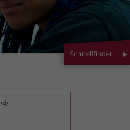
Schnellfinder
/d)