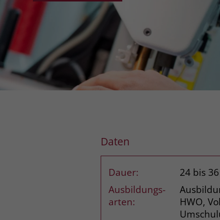
Daten
Dauer:
24 bis 3
Ausbildungs­
Ausbildu
arten:
HWO, Vol
Umschul