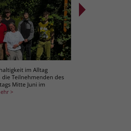
ltigkeit im Alltag
Ravensburg/Costerm
n die Teilnehmenden des
Menschen für eine S
tags Mitte Juni im
beschäftigt einen seh
Auszubildende des 
ehr >