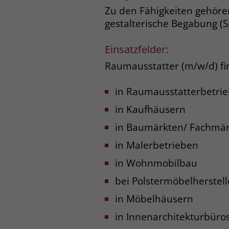
Zu den Fähigkeiten gehöre
gestalterische Begabung (S
Einsatzfelder:
Raumausstatter (m/w/d) fi
in Raumausstatterbetri
in Kaufhäusern
in Baumärkten/ Fachmä
in Malerbetrieben
in Wohnmobilbau
bei Polstermöbelherstell
in Möbelhäusern
in Innenarchitekturbüro