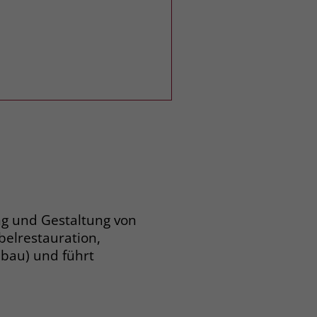
ng und Gestaltung von
elrestauration,
nbau) und führt