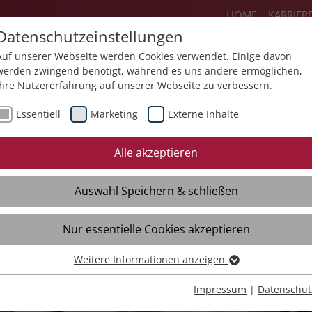
HOME
KARRIER
Datenschutzeinstellungen
Auf unserer Webseite werden Cookies verwendet. Einige davon
werden zwingend benötigt, während es uns andere ermöglichen,
Ihre Nutzererfahrung auf unserer Webseite zu verbessern.
Angebote
Über uns
Aktuelles
Essentiell
Marketing
Externe Inhalte
Alle akzeptieren
Auswahl Speichern & schließen
Nur essentielle Cookies akzeptieren
Weitere Informationen anzeigen
Essentiell
Essentielle Cookies werden für grundlegende Funktionen der
Impressum
|
Datenschut
Webseite benötigt. Dadurch ist gewährleistet, dass die Webseite