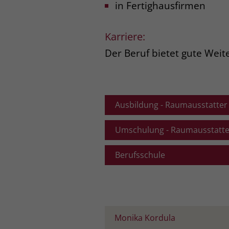
in Fertighausfirmen
Karriere:
Der Beruf bietet gute Weit
Ausbildung - Raumausstatter
Dauer:
Umschulung - Raumausstatte
36 Monate
Dauer:
Berufsschule
24 Monate
Zugangsvoraussetzunge
Der Berufsschulunterrich
Hauptschulabschluss w
Schule in Ravensburg sta
Zugangsvoraussetzunge
Unterricht orientiert si
mindestens Hauptschula
Ausbildungsregelung §
Lernverhalten der Jugen
Monika Kordula
nein