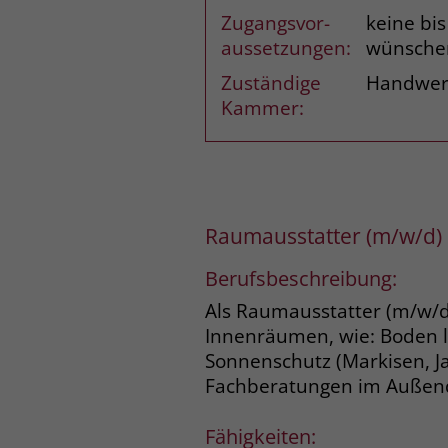
Zugangsvor­
keine bi
aussetzungen:
wünsche
Zuständige
Handwe
Kammer:
Raumausstatter (m/w/d)
Berufsbeschreibung:
Als Raumausstatter (m/w/d
Innenräumen, wie: Boden l
Sonnenschutz (Markisen, J
Fachberatungen im Außendi
Fähigkeiten: