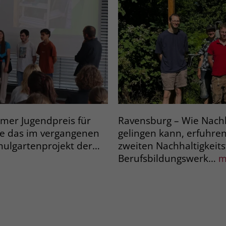
lmer Jugendpreis für
Ravensburg – Wie Nachha
de das im vergangenen
gelingen kann, erfuhre
chulgartenprojekt der…
zweiten Nachhaltigkeits
Berufsbildungswerk…
m