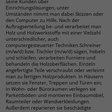
seine Kunden über
Einrichtungslösungen, unter
Name
__cf_bm
Name
_gcl_au
Umständen nimmt man dabei Skizzen oder
Anbieter
.fonts.net
den Computer zu Hilfe. Nach der
Anbieter
Google Ads
Auftragserteilung be­- und verarbeitet man
Laufzeit
30 Minuten
Holz und Holzwerkstoffe mit einer Vielzahl
Laufzeit
90 Tage
unterschiedlicher, auch
This cookie, set by Cloudflare, is used to
Zweck
Zweck
Enthält eine zufallsgenerierte User-ID.
computergesteuerter Techniken.Schreiner
support Cloudflare Bot Management.
(m/w/d) bzw. Tischler (m/w/d) sägen, hobeln
und schleifen, verarbeiten Furniere und
Name
_gcl_aw
Name
JSessionID
behandeln die Holzoberflächen. Einzeln
angefertigte Teile verschraubt oder verleimt
Anbieter
Google Ads
Anbieter
jobs.stiftung-liebenau.de
man zu fertigen Holzprodukten. In Häusern
Laufzeit
90 Tage
setzen sie Fenster, Treppen und Türen ein;
Laufzeit
Session
in Wohn­- oder Büroräumen verlegen sie
Dieses Cookie wird gesetzt, wenn ein
Behält die Zustände des Benutzers bei
Parkettböden und montieren Einbaumöbel,
Zweck
User über einen Klick auf eine Google
allen Seitenanfragen bei.
Raumteiler oder Wandverkleidungen.
Werbeanzeige auf die Website gelangt.
Außerdem reparieren sie beschädigte
Es enthält Informationen darüber,
Zweck