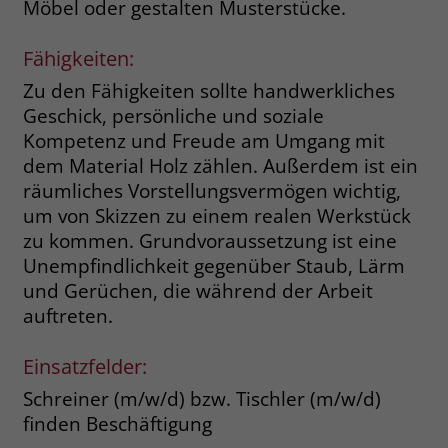
Möbel oder gestalten Musterstücke.
welche Werbeanzeige geklickt wurde,
sodass erzielte Erfolge wie z.B.
Bestellungen oder Kontaktanfragen der
Fähigkeiten:
Anzeige zugewiesen werden können.
Zu den Fähigkeiten sollte handwerkliches
Geschick, persönliche und soziale
Kompetenz und Freude am Umgang mit
Name
_gcl_dc
dem Material Holz zählen. Außerdem ist ein
Anbieter
Google Ads
räumliches Vorstellungsvermögen wichtig,
um von Skizzen zu einem realen Werkstück
Laufzeit
90 Tage
zu kommen. Grundvoraussetzung ist eine
Unempfindlichkeit gegenüber Staub, Lärm
Dieses Cookie wird gesetzt, wenn ein
und Gerüchen, die während der Arbeit
User über einen Klick auf eine Google
Werbeanzeige auf die Website gelangt.
auftreten.
Es enthält Informationen darüber,
Zweck
welche Werbeanzeige geklickt wurde,
Einsatzfelder:
sodass erzielte Erfolge wie z.B.
Schreiner (m/w/d) bzw. Tischler (m/w/d)
Bestellungen oder Kontaktanfragen der
finden Beschäftigung
Anzeige zugewiesen werden können.