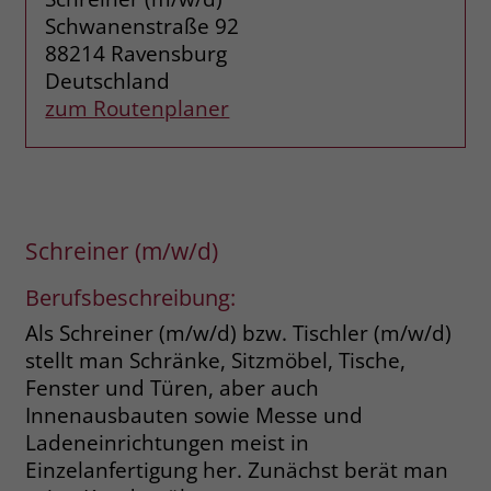
Browsers und die Einstellungen
Schwanenstraße 92
exklusiv für diese Website zu speichern.
88214 Ravensburg
Name
PHPSESSID
Zweck
Dadurch wird gewährleistet, dass
Deutschland
Aktionen, die bei späteren Besuchen
Anbieter
stiftung-liebenau.de
zum Routenplaner
derselben Website durchgeführt
werden, mit derselben
Laufzeit
Session
Benutzerkennung verknüpft werden.
Behält die Zustände des Benutzers bei
Zweck
allen Seitenanfragen bei.
Name
_clsk
Schreiner (m/w/d)
Anbieter
www.clarity.ms
Name
cookie_optin
Berufsbeschreibung:
Laufzeit
1 Jahr
Als Schreiner (m/w/d) bzw. Tischler (m/w/d)
Anbieter
www.stiftung-liebenau.de
stellt man Schränke, Sitzmöbel, Tische,
Microsoft Clarity setzt dieses Cookie,
Laufzeit
1 Monat
Fenster und Türen, aber auch
um die Seitenaufrufe eines Benutzers
Innenausbauten sowie Messe­ und
Zweck
zu speichern und in einer einzigen
Behält die Zustimmung des Benutzers
Ladeneinrichtungen meist in
Zweck
Sitzungsaufzeichnung
zum Cookie Opt-In
Einzelanfertigung her. Zunächst berät man
zusammenzufassen.