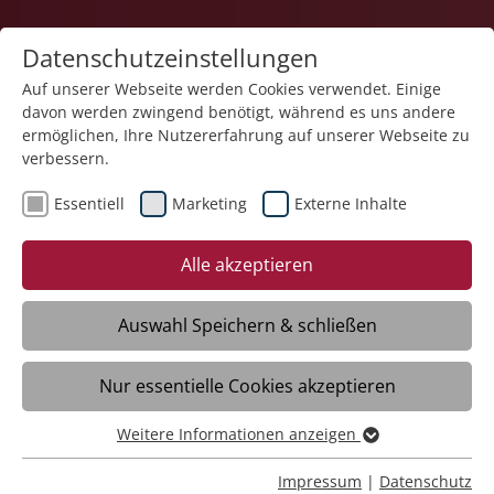
Datenschutzeinstellungen
Auf unserer Webseite werden Cookies verwendet. Einige
davon werden zwingend benötigt, während es uns andere
Bildung
ermöglichen, Ihre Nutzererfahrung auf unserer Webseite zu
verbessern.
Essentiell
Marketing
Externe Inhalte
Alle akzeptieren
Auswahl Speichern & schließen
Schreiner (m/w/d)
Nur essentielle Cookies akzeptieren
Ravensburg
Weitere Informationen anzeigen
Essentiell
Daten
Essentielle Cookies werden für grundlegende Funktionen
Impressum
|
Datenschutz