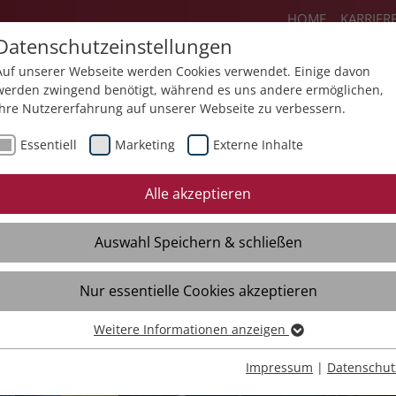
HOME
KARRIER
Datenschutzeinstellungen
Auf unserer Webseite werden Cookies verwendet. Einige davon
werden zwingend benötigt, während es uns andere ermöglichen,
Ihre Nutzererfahrung auf unserer Webseite zu verbessern.
Angebote
Über uns
Aktuelles
Essentiell
Marketing
Externe Inhalte
Alle akzeptieren
Auswahl Speichern & schließen
Nur essentielle Cookies akzeptieren
rne Betriebe
Weitere Informationen anzeigen
Essentiell
Essentielle Cookies werden für grundlegende Funktionen der
Impressum
|
Datenschut
Webseite benötigt. Dadurch ist gewährleistet, dass die Webseite