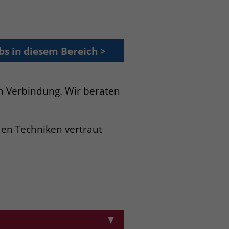
bs in diesem Bereich >
in Verbindung. Wir beraten
euen Techniken vertraut