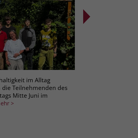
ltigkeit im Alltag
Ravensburg/Costerm
n die Teilnehmenden des
Menschen für eine S
tags Mitte Juni im
beschäftigt einen seh
Auszubildende des 
ehr >