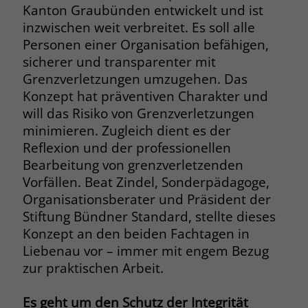
Kanton Graubünden entwickelt und ist
inzwischen weit verbreitet. Es soll alle
Name
_fbp
Personen einer Organisation befähigen,
Anbieter
Facebook
sicherer und transparenter mit
Grenzverletzungen umzugehen. Das
Laufzeit
3 Monate
Konzept hat präventiven Charakter und
will das Risiko von Grenzverletzungen
Der Zweck von _fbp ist vollständig auf
minimieren. Zugleich dient es der
die Werbe- und Analysebemühungen
von Facebook zurückzuführen. Dieses
Reflexion und der professionellen
Cookie ist ein Erstanbieter-Cookie, d. h.
Bearbeitung von grenzverletzenden
Facebook platziert es, während ein
Vorfällen. Beat Zindel, Sonderpädagoge,
Verbraucher auf Facebook ist. Dieses
Organisationsberater und Präsident der
Cookie verfolgt die Besuche eines
Stiftung Bündner Standard, stellte dieses
Nutzers auf verschiedenen Websites
Konzept an den beiden Fachtagen in
und meldet dieses Verhalten an
Zweck
Liebenau vor – immer mit engem Bezug
Facebook. Facebook kann dann die
zur praktischen Arbeit.
gesammelten Daten nutzen, um den
Nutzer besser zu verstehen und
bessere, relevantere Werbung zu
Es geht um den Schutz der Integrität