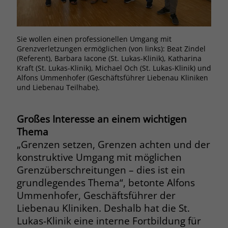
Browsers und die Einstellungen
exklusiv für diese Website zu speichern.
Name
PHPSESSID
Zweck
Dadurch wird gewährleistet, dass
Sie wollen einen professionellen Umgang mit
Beat
Aktionen, die bei späteren Besuchen
Anbieter
stiftung-liebenau.de
Grenzverletzungen ermöglichen (von links): Beat Zindel
stel
derselben Website durchgeführt
(Referent), Barbara Iacone (St. Lukas-Klinik), Katharina
Präv
werden, mit derselben
Kraft (St. Lukas-Klinik), Michael Och (St. Lukas-Klinik) und
Laufzeit
Session
Benutzerkennung verknüpft werden.
Alfons Ummenhofer (Geschäftsführer Liebenau Kliniken
und Liebenau Teilhabe).
Behält die Zustände des Benutzers bei
Zweck
allen Seitenanfragen bei.
Name
_clsk
Großes Interesse an einem wichtigen
Thema
Anbieter
www.clarity.ms
Name
cookie_optin
„Grenzen setzen, Grenzen achten und der
Laufzeit
1 Jahr
konstruktive Umgang mit möglichen
Anbieter
www.stiftung-liebenau.de
Grenzüberschreitungen – dies ist ein
Microsoft Clarity setzt dieses Cookie,
Laufzeit
1 Monat
grundlegendes Thema“, betonte Alfons
um die Seitenaufrufe eines Benutzers
Ummenhofer, Geschäftsführer der
Zweck
zu speichern und in einer einzigen
Behält die Zustimmung des Benutzers
Zweck
Liebenau Kliniken. Deshalb hat die St.
Sitzungsaufzeichnung
zum Cookie Opt-In
Lukas-Klinik eine interne Fortbildung für
zusammenzufassen.