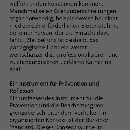
welche Werbeanzeige geklickt wurde,
zielführenden Reaktionen kommen.
sodass erzielte Erfolge wie z.B.
Manchmal seien Grenzüberschreitungen
Bestellungen oder Kontaktanfragen der
sogar notwendig, beispielsweise bei einer
Anzeige zugewiesen werden können.
medizinisch erforderlichen Blutentnahme
bei einer Person, der die Einsicht dazu
fehlt. „Ziel bei uns ist deshalb, das
Name
_gcl_dc
pädagogische Handeln weiter
Anbieter
Google Ads
wertschätzend zu professionalisieren und
zu standardisieren“, erklärte Katharina
Laufzeit
90 Tage
Kraft.
Dieses Cookie wird gesetzt, wenn ein
Ein Instrument für Prävention und
User über einen Klick auf eine Google
Reflexion
Werbeanzeige auf die Website gelangt.
Es enthält Informationen darüber,
Ein umfassendes Instrument für die
Zweck
welche Werbeanzeige geklickt wurde,
Prävention und die Bearbeitung von
sodass erzielte Erfolge wie z.B.
grenzüberschreitendem Verhalten im
Bestellungen oder Kontaktanfragen der
organisierten Kontext ist der Bündner
Anzeige zugewiesen werden können.
Standard. Dieses Konzept wurde im