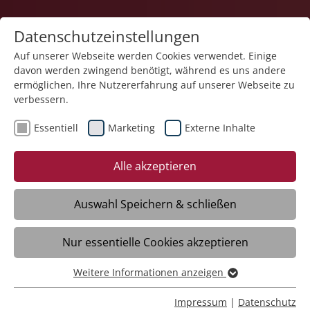
Datenschutzeinstellungen
Auf unserer Webseite werden Cookies verwendet. Einige
davon werden zwingend benötigt, während es uns andere
Karriere
ermöglichen, Ihre Nutzererfahrung auf unserer Webseite zu
verbessern.
Essentiell
Marketing
Externe Inhalte
10.07.2025
Fachtag sensibilisiert für den
Alle akzeptieren
Umgang mit
Grenzverletzungen
Auswahl Speichern & schließen
Nur essentielle Cookies akzeptieren
Meckenbeuren/Liebenau – Wo Menschen
zusammenleben und arbeiten, kann es zu
Weitere Informationen anzeigen
Essentiell
Grenzverletzungen kommen,
Essentielle Cookies werden für grundlegende Funktionen
Impressum
|
Datenschutz
beispielsweise zu unangemessenem oder