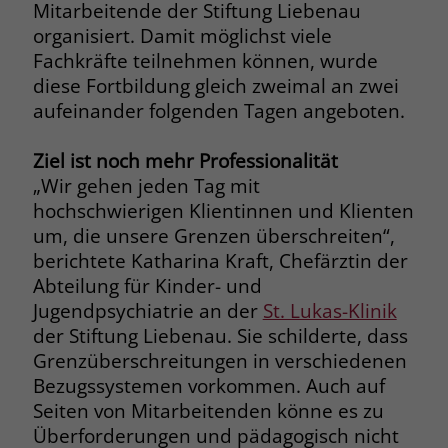
Mitarbeitende der Stiftung Liebenau
Name
__cf_bm
organisiert. Damit möglichst viele
Name
_gcl_au
Fachkräfte teilnehmen können, wurde
Anbieter
.fonts.net
diese Fortbildung gleich zweimal an zwei
Anbieter
Google Ads
aufeinander folgenden Tagen angeboten.
Laufzeit
30 Minuten
Laufzeit
90 Tage
Ziel ist noch mehr Professionalität
This cookie, set by Cloudflare, is used to
Zweck
Zweck
Enthält eine zufallsgenerierte User-ID.
support Cloudflare Bot Management.
„Wir gehen jeden Tag mit
hochschwierigen Klientinnen und Klienten
um, die unsere Grenzen überschreiten“,
Name
_gcl_aw
Name
JSessionID
berichtete Katharina Kraft, Chefärztin der
Abteilung für Kinder- und
Anbieter
Google Ads
Anbieter
jobs.stiftung-liebenau.de
Jugendpsychiatrie an der
St. Lukas-Klinik
Laufzeit
90 Tage
Laufzeit
Session
der Stiftung Liebenau. Sie schilderte, dass
Grenzüberschreitungen in verschiedenen
Dieses Cookie wird gesetzt, wenn ein
Behält die Zustände des Benutzers bei
Bezugssystemen vorkommen. Auch auf
Zweck
User über einen Klick auf eine Google
allen Seitenanfragen bei.
Seiten von Mitarbeitenden könne es zu
Werbeanzeige auf die Website gelangt.
Überforderungen und pädagogisch nicht
Es enthält Informationen darüber,
Zweck