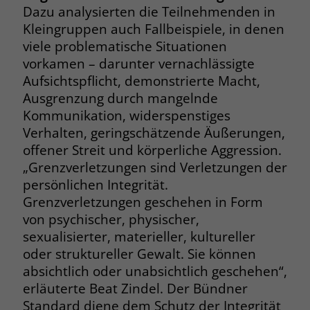
zeigen. Das _fbp-Cookie sammelt keine
Dazu analysierten die Teilnehmenden in
persönlich identifizierbaren
Kleingruppen auch Fallbeispiele, in denen
Informationen und wird von Facebook
viele problematische Situationen
nur platziert, um Daten an das
vorkamen – darunter vernachlässigte
Unternehmen zurückzusenden.
Aufsichtspflicht, demonstrierte Macht,
Ausgrenzung durch mangelnde
Kommunikation, widerspenstiges
Verhalten, geringschätzende Äußerungen,
offener Streit und körperliche Aggression.
„Grenzverletzungen sind Verletzungen der
persönlichen Integrität.
Grenzverletzungen geschehen in Form
von psychischer, physischer,
sexualisierter, materieller, kultureller
oder struktureller Gewalt. Sie können
absichtlich oder unabsichtlich geschehen“,
erläuterte Beat Zindel. Der Bündner
Standard diene dem Schutz der Integrität