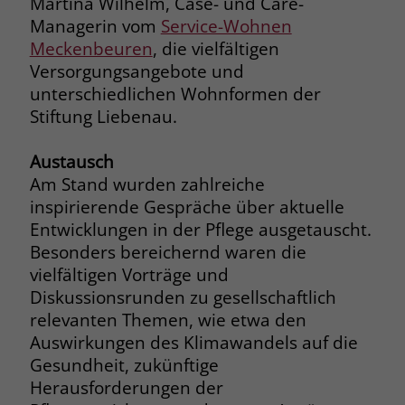
Martina Wilhelm, Case- und Care-
Managerin vom
Service-Wohnen
Name
__cf_bm
Name
_gcl_au
Meckenbeuren
, die vielfältigen
Anbieter
.fonts.net
Versorgungsangebote und
Anbieter
Google Ads
unterschiedlichen Wohnformen der
Laufzeit
30 Minuten
Stiftung Liebenau.
Laufzeit
90 Tage
This cookie, set by Cloudflare, is used to
Zweck
Austausch
Zweck
Enthält eine zufallsgenerierte User-ID.
support Cloudflare Bot Management.
Am Stand wurden zahlreiche
inspirierende Gespräche über aktuelle
Name
_gcl_aw
Name
JSessionID
Entwicklungen in der Pflege ausgetauscht.
Besonders bereichernd waren die
Anbieter
Google Ads
Anbieter
jobs.stiftung-liebenau.de
vielfältigen Vorträge und
Diskussionsrunden zu gesellschaftlich
Laufzeit
90 Tage
Laufzeit
Session
relevanten Themen, wie etwa den
Dieses Cookie wird gesetzt, wenn ein
Behält die Zustände des Benutzers bei
Auswirkungen des Klimawandels auf die
Zweck
User über einen Klick auf eine Google
allen Seitenanfragen bei.
Gesundheit, zukünftige
Werbeanzeige auf die Website gelangt.
Herausforderungen der
Es enthält Informationen darüber,
Zweck