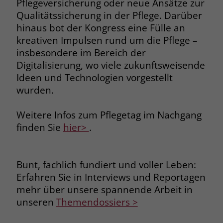
Pflegeversicherung oder neue Ansätze zur
welche Werbeanzeige geklickt wurde,
Qualitätssicherung in der Pflege. Darüber
sodass erzielte Erfolge wie z.B.
hinaus bot der Kongress eine Fülle an
Bestellungen oder Kontaktanfragen der
Anzeige zugewiesen werden können.
kreativen Impulsen rund um die Pflege –
insbesondere im Bereich der
Digitalisierung, wo viele zukunftsweisende
Name
_gcl_dc
Ideen und Technologien vorgestellt
wurden.
Anbieter
Google Ads
Laufzeit
90 Tage
Weitere Infos zum Pflegetag im Nachgang
finden Sie
hier>
.
Dieses Cookie wird gesetzt, wenn ein
User über einen Klick auf eine Google
Werbeanzeige auf die Website gelangt.
Bunt, fachlich fundiert und voller Leben:
Es enthält Informationen darüber,
Zweck
Erfahren Sie in Interviews und Reportagen
welche Werbeanzeige geklickt wurde,
mehr über unsere spannende Arbeit in
sodass erzielte Erfolge wie z.B.
Bestellungen oder Kontaktanfragen der
unseren
Themendossiers >
Anzeige zugewiesen werden können.