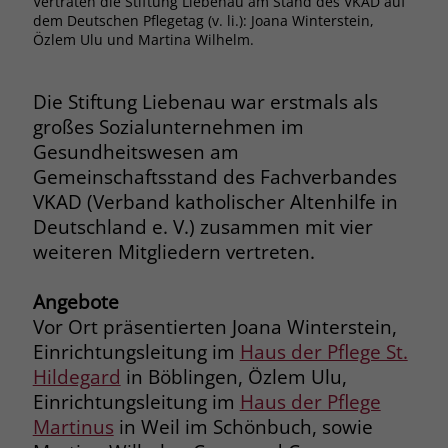
Vertraten die Stiftung Liebenau am Stand des VKAD auf
Browsers und die Einstellungen
dem Deutschen Pflegetag (v. li.): Joana Winterstein,
Özlem Ulu und Martina Wilhelm.
exklusiv für diese Website zu speichern.
Name
PHPSESSID
Zweck
Dadurch wird gewährleistet, dass
Aktionen, die bei späteren Besuchen
Anbieter
stiftung-liebenau.de
Die Stiftung Liebenau war erstmals als
derselben Website durchgeführt
großes Sozialunternehmen im
werden, mit derselben
Laufzeit
Session
Gesundheitswesen am
Benutzerkennung verknüpft werden.
Gemeinschaftsstand des Fachverbandes
Behält die Zustände des Benutzers bei
Zweck
VKAD (Verband katholischer Altenhilfe in
allen Seitenanfragen bei.
Name
_clsk
Deutschland e. V.) zusammen mit vier
weiteren Mitgliedern vertreten.
Anbieter
www.clarity.ms
Name
cookie_optin
Angebote
Laufzeit
1 Jahr
Anbieter
www.stiftung-liebenau.de
Vor Ort präsentierten Joana Winterstein,
Microsoft Clarity setzt dieses Cookie,
Einrichtungsleitung im
Haus der Pflege St.
Laufzeit
1 Monat
um die Seitenaufrufe eines Benutzers
Hildegard
in Böblingen, Özlem Ulu,
Zweck
zu speichern und in einer einzigen
Behält die Zustimmung des Benutzers
Einrichtungsleitung im
Haus der Pflege
Zweck
Sitzungsaufzeichnung
zum Cookie Opt-In
Martinus
in Weil im Schönbuch, sowie
zusammenzufassen.