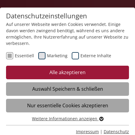
Datenschutzeinstellungen
Auf unserer Webseite werden Cookies verwendet. Einige
davon werden zwingend benötigt, während es uns andere
Karriere
ermöglichen, Ihre Nutzererfahrung auf unserer Webseite zu
verbessern.
Essentiell
Marketing
Externe Inhalte
18.11.2025
Stiftung Liebenau auf dem
Alle akzeptieren
Deutschen Pflegetag 2025 in
Berlin
Auswahl Speichern & schließen
Nur essentielle Cookies akzeptieren
Berlin- Mit rund 10.000 Besucherinnen
und Besucher war der diesjährige
Weitere Informationen anzeigen
Essentiell
Deutsche Pflegetag am 5. und 6.
Essentielle Cookies werden für grundlegende Funktionen
Impressum
|
Datenschutz
November 2025 im hub27 in Berlin ein