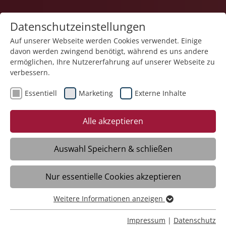
Datenschutzeinstellungen
Auf unserer Webseite werden Cookies verwendet. Einige
davon werden zwingend benötigt, während es uns andere
Karriere
ermöglichen, Ihre Nutzererfahrung auf unserer Webseite zu
verbessern.
Essentiell
Marketing
Externe Inhalte
Alle akzeptieren
Auswahl Speichern & schließen
Nur essentielle Cookies akzeptieren
Pflegefachkraft (m/w/d)
Weitere Informationen anzeigen
Essentiell
Essentielle Cookies werden für grundlegende Funktionen
Impressum
|
Datenschutz
München