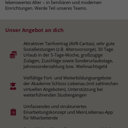
lebenswertes Alter – in familiären und modernen
Browsers und die Einstellungen
Einrichtungen. Werde Teil unseres Teams.
exklusiv für diese Website zu speichern.
Name
PHPSESSID
Zweck
Dadurch wird gewährleistet, dass
Aktionen, die bei späteren Besuchen
Anbieter
stiftung-liebenau.de
Unser Angebot an dich
derselben Website durchgeführt
werden, mit derselben
Laufzeit
Session
Benutzerkennung verknüpft werden.
Attraktiver Tarifvertrag (AVR-Caritas), sehr gute
Sozialleistungen (z.B. Altersvorsorge), 30 Tage
Behält die Zustände des Benutzers bei
Zweck
Urlaub in der 5-Tage-Woche, großzügige
allen Seitenanfragen bei.
Zulagen, Zuschläge sowie Sonderurlaubstage,
Name
_clsk
Jahressonderzahlung bzw. Weihnachtsgeld
Anbieter
www.clarity.ms
Name
cookie_optin
Vielfältige Fort- und Weiterbildungsangebote
der Akademie Schloss Liebenau (mit zahlreichen
Laufzeit
1 Jahr
Anbieter
www.stiftung-liebenau.de
virtuellen Angeboten), Unterstützung bei
weiterführenden Studiengängen
Microsoft Clarity setzt dieses Cookie,
Laufzeit
1 Monat
um die Seitenaufrufe eines Benutzers
Umfassendes und strukturiertes
Zweck
zu speichern und in einer einzigen
Einarbeitungskonzept und MeinLiebenau-App
Behält die Zustimmung des Benutzers
Zweck
Sitzungsaufzeichnung
für Mitarbeitende
zum Cookie Opt-In
zusammenzufassen.