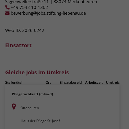
Siggenweilerstraße 11 | 88074 Meckenbeuren
zeigen. Das _fbp-Cookie sammelt keine
+49 7542 10-1302
persönlich identifizierbaren
bewerbung@jobs.stiftung-liebenau.de
Informationen und wird von Facebook
nur platziert, um Daten an das
Unternehmen zurückzusenden.
Web-ID: 2026-0242
Einsatzort
Gleiche Jobs im Umkreis
Stellentitel
Ort
Einsatzbereich
Arbeitszeit
Umkreis
Pflegefachkraft (m/w/d)
Ottobeuren
Haus der Pflege St. Josef