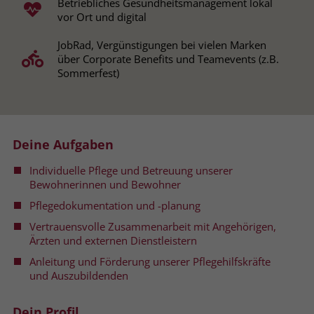
Betriebliches Gesundheitsmanagement lokal
vor Ort und digital
Name
__cf_bm
Name
_gcl_au
JobRad, Vergünstigungen bei vielen Marken
Anbieter
.fonts.net
über Corporate Benefits und Teamevents (z.B.
Anbieter
Google Ads
Sommerfest)
Laufzeit
30 Minuten
Laufzeit
90 Tage
This cookie, set by Cloudflare, is used to
Zweck
Zweck
Enthält eine zufallsgenerierte User-ID.
support Cloudflare Bot Management.
Deine Aufgaben
Name
_gcl_aw
Individuelle Pflege und Betreuung unserer
Name
JSessionID
Bewohnerinnen und Bewohner
Anbieter
Google Ads
Anbieter
jobs.stiftung-liebenau.de
Pflegedokumentation und -planung
Vertrauensvolle Zusammenarbeit mit Angehörigen,
Laufzeit
90 Tage
Laufzeit
Session
Ärzten und externen Dienstleistern
Dieses Cookie wird gesetzt, wenn ein
Anleitung und Förderung unserer Pflegehilfskräfte
Behält die Zustände des Benutzers bei
Zweck
User über einen Klick auf eine Google
und Auszubildenden
allen Seitenanfragen bei.
Werbeanzeige auf die Website gelangt.
Es enthält Informationen darüber,
Dein Profil
Zweck