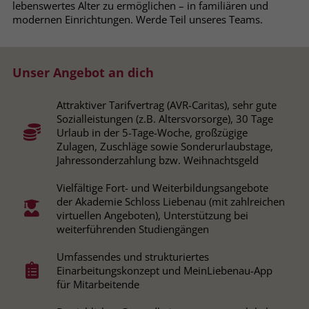
lebenswertes Alter zu ermöglichen – in familiären und
Browsers und die Einstellungen
modernen Einrichtungen. Werde Teil unseres Teams.
exklusiv für diese Website zu speichern.
Name
PHPSESSID
Zweck
Dadurch wird gewährleistet, dass
Aktionen, die bei späteren Besuchen
Anbieter
stiftung-liebenau.de
Unser Angebot an dich
derselben Website durchgeführt
werden, mit derselben
Laufzeit
Session
Benutzerkennung verknüpft werden.
Attraktiver Tarifvertrag (AVR-Caritas), sehr gute
Sozialleistungen (z.B. Altersvorsorge), 30 Tage
Behält die Zustände des Benutzers bei
Zweck
Urlaub in der 5-Tage-Woche, großzügige
allen Seitenanfragen bei.
Zulagen, Zuschläge sowie Sonderurlaubstage,
Name
_clsk
Jahressonderzahlung bzw. Weihnachtsgeld
Anbieter
www.clarity.ms
Name
cookie_optin
Vielfältige Fort- und Weiterbildungsangebote
der Akademie Schloss Liebenau (mit zahlreichen
Laufzeit
1 Jahr
Anbieter
www.stiftung-liebenau.de
virtuellen Angeboten), Unterstützung bei
weiterführenden Studiengängen
Microsoft Clarity setzt dieses Cookie,
Laufzeit
1 Monat
um die Seitenaufrufe eines Benutzers
Umfassendes und strukturiertes
Zweck
zu speichern und in einer einzigen
Einarbeitungskonzept und MeinLiebenau-App
Behält die Zustimmung des Benutzers
Zweck
Sitzungsaufzeichnung
für Mitarbeitende
zum Cookie Opt-In
zusammenzufassen.