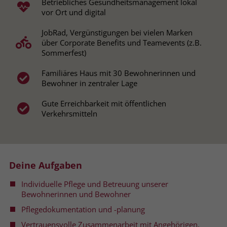
Betriebliches Gesundheitsmanagement lokal
vor Ort und digital
Name
__cf_bm
Name
_gcl_au
JobRad, Vergünstigungen bei vielen Marken
Anbieter
.fonts.net
über Corporate Benefits und Teamevents (z.B.
Anbieter
Google Ads
Sommerfest)
Laufzeit
30 Minuten
Laufzeit
90 Tage
Familiäres Haus mit 30 Bewohnerinnen und
This cookie, set by Cloudflare, is used to
Bewohner in zentraler Lage
Zweck
Zweck
Enthält eine zufallsgenerierte User-ID.
support Cloudflare Bot Management.
Gute Erreichbarkeit mit öffentlichen
Verkehrsmitteln
Name
_gcl_aw
Name
JSessionID
Anbieter
Google Ads
Anbieter
jobs.stiftung-liebenau.de
Deine Aufgaben
Laufzeit
90 Tage
Laufzeit
Session
Individuelle Pflege und Betreuung unserer
Dieses Cookie wird gesetzt, wenn ein
Behält die Zustände des Benutzers bei
Bewohnerinnen und Bewohner
Zweck
User über einen Klick auf eine Google
allen Seitenanfragen bei.
Pflegedokumentation und -planung
Werbeanzeige auf die Website gelangt.
Es enthält Informationen darüber,
Vertrauensvolle Zusammenarbeit mit Angehörigen,
Zweck