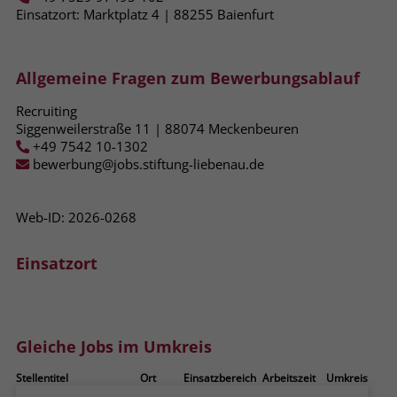
zeigen. Das _fbp-Cookie sammelt keine
Einsatzort: Marktplatz 4 | 88255​ Baienfurt
persönlich identifizierbaren
Informationen und wird von Facebook
nur platziert, um Daten an das
Allgemeine Fragen zum Bewerbungsablauf
Unternehmen zurückzusenden.
Recruiting
Siggenweilerstraße 11 | 88074 Meckenbeuren
+49 7542 10-1302
bewerbung@jobs.stiftung-liebenau.de
Web-ID: 2026-0268
Einsatzort
Gleiche Jobs im Umkreis
Stellentitel
Ort
Einsatzbereich
Arbeitszeit
Umkreis