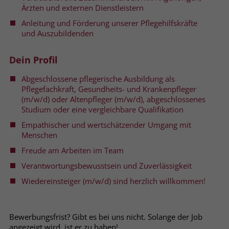
welche Werbeanzeige geklickt wurde,
Ärzten und externen Dienstleistern
sodass erzielte Erfolge wie z.B.
Anleitung und Förderung unserer Pflegehilfskräfte
Bestellungen oder Kontaktanfragen der
und Auszubildenden
Anzeige zugewiesen werden können.
Dein Profil
Name
_gcl_dc
Abgeschlossene pflegerische Ausbildung als
Pflegefachkraft, Gesundheits- und Krankenpfleger
Anbieter
Google Ads
(m/w/d) oder Altenpfleger (m/w/d), abgeschlossenes
Studium oder eine vergleichbare Qualifikation
Laufzeit
90 Tage
Empathischer und wertschätzender Umgang mit
Menschen
Dieses Cookie wird gesetzt, wenn ein
User über einen Klick auf eine Google
Freude am Arbeiten im Team
Werbeanzeige auf die Website gelangt.
Verantwortungsbewusstsein und Zuverlässigkeit
Es enthält Informationen darüber,
Zweck
Wiedereinsteiger (m/w/d) sind herzlich willkommen!
welche Werbeanzeige geklickt wurde,
sodass erzielte Erfolge wie z.B.
Bestellungen oder Kontaktanfragen der
Anzeige zugewiesen werden können.
Bewerbungsfrist? Gibt es bei uns nicht. Solange der Job
angezeigt wird, ist er zu haben!