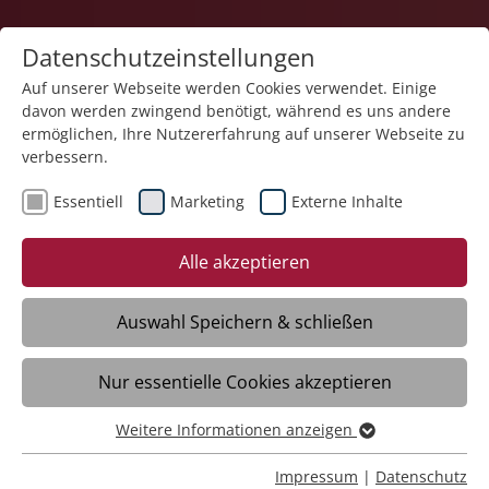
Datenschutzeinstellungen
Auf unserer Webseite werden Cookies verwendet. Einige
davon werden zwingend benötigt, während es uns andere
Karriere
ermöglichen, Ihre Nutzererfahrung auf unserer Webseite zu
verbessern.
Essentiell
Marketing
Externe Inhalte
Alle akzeptieren
Auswahl Speichern & schließen
Nur essentielle Cookies akzeptieren
Pflegefachkraft (m/w/d)
Weitere Informationen anzeigen
Essentiell
Essentielle Cookies werden für grundlegende Funktionen
Impressum
|
Datenschutz
Baienfurt