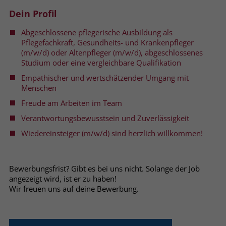
welche Werbeanzeige geklickt wurde,
Dein Profil
sodass erzielte Erfolge wie z.B.
Bestellungen oder Kontaktanfragen der
Abgeschlossene pflegerische Ausbildung als
Anzeige zugewiesen werden können.
Pflegefachkraft, Gesundheits- und Krankenpfleger
(m/w/d) oder Altenpfleger (m/w/d), abgeschlossenes
Studium oder eine vergleichbare Qualifikation
Name
_gcl_dc
Empathischer und wertschätzender Umgang mit
Menschen
Anbieter
Google Ads
Freude am Arbeiten im Team
Laufzeit
90 Tage
Verantwortungsbewusstsein und Zuverlässigkeit
Wiedereinsteiger (m/w/d) sind herzlich willkommen!
Dieses Cookie wird gesetzt, wenn ein
User über einen Klick auf eine Google
Werbeanzeige auf die Website gelangt.
Bewerbungsfrist? Gibt es bei uns nicht. Solange der Job
Es enthält Informationen darüber,
Zweck
angezeigt wird, ist er zu haben!
welche Werbeanzeige geklickt wurde,
Wir freuen uns auf deine Bewerbung.
sodass erzielte Erfolge wie z.B.
Bestellungen oder Kontaktanfragen der
Anzeige zugewiesen werden können.