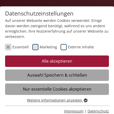
Datenschutzeinstellungen
Auf unserer Webseite werden Cookies verwendet. Einige
davon werden zwingend benötigt, während es uns andere
Karriere
ermöglichen, Ihre Nutzererfahrung auf unserer Webseite zu
verbessern.
Essentiell
Marketing
Externe Inhalte
Alle akzeptieren
Auswahl Speichern & schließen
Nur essentielle Cookies akzeptieren
Pflegefachkraft (m/w/d)
Weitere Informationen anzeigen
Essentiell
Essentielle Cookies werden für grundlegende Funktionen
Impressum
|
Datenschutz
Mengen