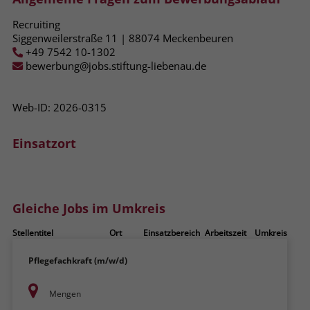
zeigen. Das _fbp-Cookie sammelt keine
persönlich identifizierbaren
Recruiting
Informationen und wird von Facebook
Siggenweilerstraße 11 | 88074 Meckenbeuren
nur platziert, um Daten an das
+49 7542 10-1302
Unternehmen zurückzusenden.
bewerbung@jobs.stiftung-liebenau.de
Web-ID: 2026-0315
Einsatzort
Gleiche Jobs im Umkreis
Stellentitel
Ort
Einsatzbereich
Arbeitszeit
Umkreis
Pflegefachkraft (m/w/d)
Mengen