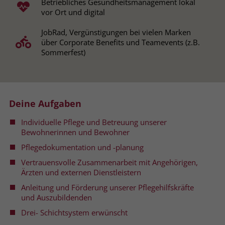
Betriebliches Gesundheitsmanagement lokal
vor Ort und digital
Name
__cf_bm
Name
_gcl_au
JobRad, Vergünstigungen bei vielen Marken
Anbieter
.fonts.net
über Corporate Benefits und Teamevents (z.B.
Anbieter
Google Ads
Sommerfest)
Laufzeit
30 Minuten
Laufzeit
90 Tage
This cookie, set by Cloudflare, is used to
Zweck
Zweck
Enthält eine zufallsgenerierte User-ID.
support Cloudflare Bot Management.
Deine Aufgaben
Name
_gcl_aw
Individuelle Pflege und Betreuung unserer
Name
JSessionID
Bewohnerinnen und Bewohner
Anbieter
Google Ads
Anbieter
jobs.stiftung-liebenau.de
Pflegedokumentation und -planung
Vertrauensvolle Zusammenarbeit mit Angehörigen,
Laufzeit
90 Tage
Laufzeit
Session
Ärzten und externen Dienstleistern
Dieses Cookie wird gesetzt, wenn ein
Anleitung und Förderung unserer Pflegehilfskräfte
Behält die Zustände des Benutzers bei
Zweck
User über einen Klick auf eine Google
und Auszubildenden
allen Seitenanfragen bei.
Werbeanzeige auf die Website gelangt.
Drei- Schichtsystem erwünscht
Es enthält Informationen darüber,
Zweck