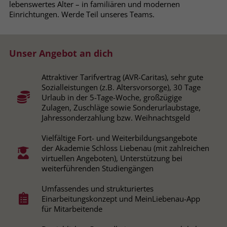
lebenswertes Alter – in familiären und modernen
Browsers und die Einstellungen
Einrichtungen. Werde Teil unseres Teams.
exklusiv für diese Website zu speichern.
Name
PHPSESSID
Zweck
Dadurch wird gewährleistet, dass
Aktionen, die bei späteren Besuchen
Anbieter
stiftung-liebenau.de
Unser Angebot an dich
derselben Website durchgeführt
werden, mit derselben
Laufzeit
Session
Benutzerkennung verknüpft werden.
Attraktiver Tarifvertrag (AVR-Caritas), sehr gute
Sozialleistungen (z.B. Altersvorsorge), 30 Tage
Behält die Zustände des Benutzers bei
Zweck
Urlaub in der 5-Tage-Woche, großzügige
allen Seitenanfragen bei.
Zulagen, Zuschläge sowie Sonderurlaubstage,
Name
_clsk
Jahressonderzahlung bzw. Weihnachtsgeld
Anbieter
www.clarity.ms
Name
cookie_optin
Vielfältige Fort- und Weiterbildungsangebote
der Akademie Schloss Liebenau (mit zahlreichen
Laufzeit
1 Jahr
Anbieter
www.stiftung-liebenau.de
virtuellen Angeboten), Unterstützung bei
weiterführenden Studiengängen
Microsoft Clarity setzt dieses Cookie,
Laufzeit
1 Monat
um die Seitenaufrufe eines Benutzers
Umfassendes und strukturiertes
Zweck
zu speichern und in einer einzigen
Einarbeitungskonzept und MeinLiebenau-App
Behält die Zustimmung des Benutzers
Zweck
Sitzungsaufzeichnung
für Mitarbeitende
zum Cookie Opt-In
zusammenzufassen.