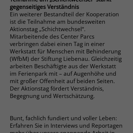
welche Werbeanzeige geklickt wurde,
gegenseitiges Verständnis
sodass erzielte Erfolge wie z.B.
Ein weiterer Bestandteil der Kooperation
Bestellungen oder Kontaktanfragen der
ist die Teilnahme am bundesweiten
Anzeige zugewiesen werden können.
Aktionstag „Schichtwechsel“.
Mitarbeitende des Center Parcs
Name
_gcl_dc
verbringen dabei einen Tag in einer
Werkstatt für Menschen mit Behinderung
Anbieter
Google Ads
(WfbM) der Stiftung Liebenau. Gleichzeitig
arbeiten Beschäftigte aus der Werkstatt
Laufzeit
90 Tage
im Ferienpark mit – auf Augenhöhe und
Dieses Cookie wird gesetzt, wenn ein
mit großer Offenheit auf beiden Seiten.
User über einen Klick auf eine Google
Der Aktionstag fördert Verständnis,
Werbeanzeige auf die Website gelangt.
Begegnung und Wertschätzung.
Es enthält Informationen darüber,
Zweck
welche Werbeanzeige geklickt wurde,
sodass erzielte Erfolge wie z.B.
Bunt, fachlich fundiert und voller Leben:
Bestellungen oder Kontaktanfragen der
Erfahren Sie in Interviews und Reportagen
Anzeige zugewiesen werden können.
mehr über unsere spannende Arbeit in