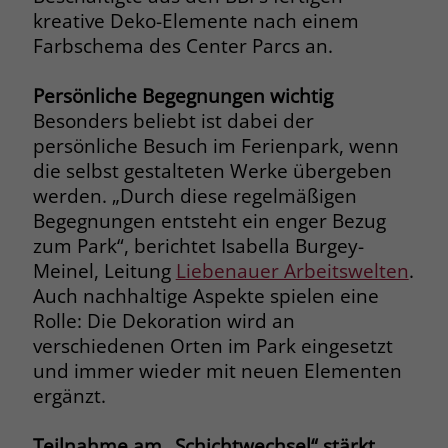
kreative Deko-Elemente nach einem
Name
__cf_bm
Farbschema des Center Parcs an.
Name
_gcl_au
Anbieter
.fonts.net
Anbieter
Google Ads
Persönliche Begegnungen wichtig
Laufzeit
30 Minuten
Besonders beliebt ist dabei der
Laufzeit
90 Tage
persönliche Besuch im Ferienpark, wenn
This cookie, set by Cloudflare, is used to
die selbst gestalteten Werke übergeben
Zweck
Zweck
Enthält eine zufallsgenerierte User-ID.
support Cloudflare Bot Management.
werden. „Durch diese regelmäßigen
Begegnungen entsteht ein enger Bezug
Name
_gcl_aw
zum Park“, berichtet Isabella Burgey-
Name
JSessionID
Meinel, Leitung
Liebenauer Arbeitswelten
.
Anbieter
Google Ads
Anbieter
jobs.stiftung-liebenau.de
Auch nachhaltige Aspekte spielen eine
Rolle: Die Dekoration wird an
Laufzeit
90 Tage
Laufzeit
Session
verschiedenen Orten im Park eingesetzt
und immer wieder mit neuen Elementen
Dieses Cookie wird gesetzt, wenn ein
Behält die Zustände des Benutzers bei
Zweck
User über einen Klick auf eine Google
ergänzt.
allen Seitenanfragen bei.
Werbeanzeige auf die Website gelangt.
Es enthält Informationen darüber,
Teilnahme am „Schichtwechsel“ stärkt
Zweck