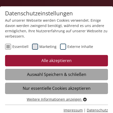
Datenschutzeinstellungen
Auf unserer Webseite werden Cookies verwendet. Einige
davon werden zwingend benötigt, während es uns andere
ermöglichen, Ihre Nutzererfahrung auf unserer Webseite zu
verbessern.
Essentiell
Marketing
Externe Inhalte
27.03.2026
Center Parcs Allgäu spendet
Alle akzeptieren
4.000 Euro an die
Werkstätten der Liebenauer
Auswahl Speichern & schließen
Arbeitswelten
Nur essentielle Cookies akzeptieren
Weitere Informationen anzeigen
Leutkirch – Die Spende in Höhe von 4.000
Essentiell
Euro stammt aus den Erlösen der
Essentielle Cookies werden für grundlegende Funktionen
Impressum
|
Datenschutz