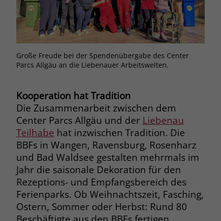
Browsers und die Einstellungen
exklusiv für diese Website zu speichern.
Name
PHPSESSID
Zweck
Dadurch wird gewährleistet, dass
Aktionen, die bei späteren Besuchen
Anbieter
stiftung-liebenau.de
derselben Website durchgeführt
Große Freude bei der Spendenübergabe des Center
werden, mit derselben
Parcs Allgäu an die Liebenauer Arbeitswelten.
Laufzeit
Session
Benutzerkennung verknüpft werden.
Behält die Zustände des Benutzers bei
Zweck
Kooperation hat Tradition
allen Seitenanfragen bei.
Name
_clsk
Die Zusammenarbeit zwischen dem
Center Parcs Allgäu und der
Liebenau
Anbieter
www.clarity.ms
Name
cookie_optin
Teilhabe
hat inzwischen Tradition. Die
BBFs in Wangen, Ravensburg, Rosenharz
Laufzeit
1 Jahr
Anbieter
www.stiftung-liebenau.de
und Bad Waldsee gestalten mehrmals im
Jahr die saisonale Dekoration für den
Microsoft Clarity setzt dieses Cookie,
Laufzeit
1 Monat
um die Seitenaufrufe eines Benutzers
Rezeptions- und Empfangsbereich des
Zweck
zu speichern und in einer einzigen
Ferienparks. Ob Weihnachtszeit, Fasching,
Behält die Zustimmung des Benutzers
Zweck
Sitzungsaufzeichnung
zum Cookie Opt-In
Ostern, Sommer oder Herbst: Rund 80
zusammenzufassen.
Beschäftigte aus den BBFs fertigen