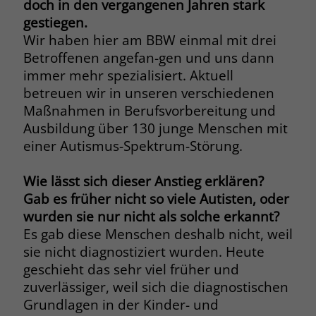
doch in den vergangenen Jahren stark
welche Werbeanzeige geklickt wurde,
gestiegen.
sodass erzielte Erfolge wie z.B.
Bestellungen oder Kontaktanfragen der
Wir haben hier am BBW einmal mit drei
Anzeige zugewiesen werden können.
Betroffenen angefan-gen und uns dann
immer mehr spezialisiert. Aktuell
betreuen wir in unseren verschiedenen
Name
_gcl_dc
Maßnahmen in Berufsvorbereitung und
Ausbildung über 130 junge Menschen mit
Anbieter
Google Ads
einer Autismus-Spektrum-Störung.
Laufzeit
90 Tage
Wie lässt sich dieser Anstieg erklären?
Dieses Cookie wird gesetzt, wenn ein
Gab es früher nicht so viele Autisten, oder
User über einen Klick auf eine Google
wurden sie nur nicht als solche erkannt?
Werbeanzeige auf die Website gelangt.
Es gab diese Menschen deshalb nicht, weil
Es enthält Informationen darüber,
Zweck
sie nicht diagnostiziert wurden. Heute
welche Werbeanzeige geklickt wurde,
sodass erzielte Erfolge wie z.B.
geschieht das sehr viel früher und
Bestellungen oder Kontaktanfragen der
zuverlässiger, weil sich die diagnostischen
Anzeige zugewiesen werden können.
Grundlagen in der Kinder- und