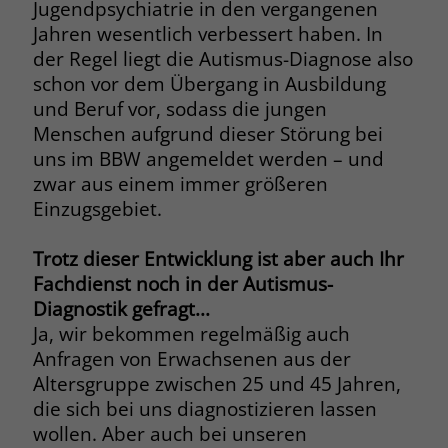
Jugendpsychiatrie in den vergangenen
Jahren wesentlich verbessert haben. In
Name
_fbp
der Regel liegt die Autismus-Diagnose also
schon vor dem Übergang in Ausbildung
Anbieter
Facebook
und Beruf vor, sodass die jungen
Laufzeit
3 Monate
Menschen aufgrund dieser Störung bei
uns im BBW angemeldet werden – und
Der Zweck von _fbp ist vollständig auf
zwar aus einem immer größeren
die Werbe- und Analysebemühungen
Einzugsgebiet.
von Facebook zurückzuführen. Dieses
Cookie ist ein Erstanbieter-Cookie, d. h.
Facebook platziert es, während ein
Trotz dieser Entwicklung ist aber auch Ihr
Verbraucher auf Facebook ist. Dieses
Fachdienst noch in der Autismus-
Cookie verfolgt die Besuche eines
Diagnostik gefragt...
Nutzers auf verschiedenen Websites
Ja, wir bekommen regelmäßig auch
und meldet dieses Verhalten an
Zweck
Anfragen von Erwachsenen aus der
Facebook. Facebook kann dann die
Altersgruppe zwischen 25 und 45 Jahren,
gesammelten Daten nutzen, um den
die sich bei uns diagnostizieren lassen
Nutzer besser zu verstehen und
wollen. Aber auch bei unseren
bessere, relevantere Werbung zu