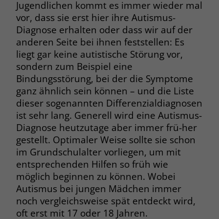
zeigen. Das _fbp-Cookie sammelt keine
Jugendlichen kommt es immer wieder mal
persönlich identifizierbaren
vor, dass sie erst hier ihre Autismus-
Informationen und wird von Facebook
Diagnose erhalten oder dass wir auf der
nur platziert, um Daten an das
anderen Seite bei ihnen feststellen: Es
Unternehmen zurückzusenden.
liegt gar keine autistische Störung vor,
sondern zum Beispiel eine
Bindungsstörung, bei der die Symptome
ganz ähnlich sein können – und die Liste
dieser sogenannten Differenzialdiagnosen
ist sehr lang. Generell wird eine Autismus-
Diagnose heutzutage aber immer frü-her
gestellt. Optimaler Weise sollte sie schon
im Grundschulalter vorliegen, um mit
entsprechenden Hilfen so früh wie
möglich beginnen zu können. Wobei
Autismus bei jungen Mädchen immer
noch vergleichsweise spät entdeckt wird,
oft erst mit 17 oder 18 Jahren.