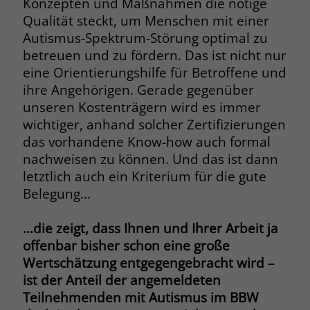
Konzepten und Maßnahmen die nötige
Qualität steckt, um Menschen mit einer
Name
__cf_bm
Name
_gcl_au
Autismus-Spektrum-Störung optimal zu
Anbieter
.fonts.net
betreuen und zu fördern. Das ist nicht nur
Anbieter
Google Ads
eine Orientierungshilfe für Betroffene und
Laufzeit
30 Minuten
ihre Angehörigen. Gerade gegenüber
Laufzeit
90 Tage
unseren Kostenträgern wird es immer
This cookie, set by Cloudflare, is used to
Zweck
Zweck
Enthält eine zufallsgenerierte User-ID.
wichtiger, anhand solcher Zertifizierungen
support Cloudflare Bot Management.
das vorhandene Know-how auch formal
nachweisen zu können. Und das ist dann
Name
_gcl_aw
Name
JSessionID
letztlich auch ein Kriterium für die gute
Belegung...
Anbieter
Google Ads
Anbieter
jobs.stiftung-liebenau.de
Laufzeit
90 Tage
...die zeigt, dass Ihnen und Ihrer Arbeit ja
Laufzeit
Session
offenbar bisher schon eine große
Dieses Cookie wird gesetzt, wenn ein
Behält die Zustände des Benutzers bei
Wertschätzung entgegengebracht wird –
Zweck
User über einen Klick auf eine Google
allen Seitenanfragen bei.
ist der Anteil der angemeldeten
Werbeanzeige auf die Website gelangt.
Teilnehmenden mit Autismus im BBW
Es enthält Informationen darüber,
Zweck