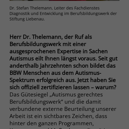
Browsers und die Einstellungen
Dr. Stefan Thelemann, Leiter des Fachdienstes
exklusiv für diese Website zu speichern.
Diagnostik und Entwicklung im Berufsbildungswerk der
Name
PHPSESSID
Zweck
Dadurch wird gewährleistet, dass
Stiftung Liebenau.
Aktionen, die bei späteren Besuchen
Anbieter
stiftung-liebenau.de
derselben Website durchgeführt
Herr Dr. Thelemann, der Ruf als
werden, mit derselben
Laufzeit
Session
Berufsbildungswerk mit einer
Benutzerkennung verknüpft werden.
ausgesprochenen Expertise in Sachen
Behält die Zustände des Benutzers bei
Zweck
Autismus eilt Ihnen längst voraus. Seit gut
allen Seitenanfragen bei.
Name
_clsk
anderthalb Jahrzehnten schon bildet das
BBW Menschen aus dem Autismus-
Anbieter
www.clarity.ms
Name
cookie_optin
Spektrum erfolgreich aus. Jetzt haben Sie
sich offiziell zertifizieren lassen – warum?
Laufzeit
1 Jahr
Anbieter
www.stiftung-liebenau.de
Das Gütesiegel „Autismus gerechtes
Microsoft Clarity setzt dieses Cookie,
Berufsbildungswerk“ und die damit
Laufzeit
1 Monat
um die Seitenaufrufe eines Benutzers
verbundene externe Beurteilung unserer
Zweck
zu speichern und in einer einzigen
Behält die Zustimmung des Benutzers
Arbeit ist ein sichtbares Zeichen, dass
Zweck
Sitzungsaufzeichnung
zum Cookie Opt-In
hinter den ganzen Programmen,
zusammenzufassen.