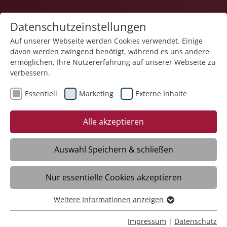
Datenschutzeinstellungen
Auf unserer Webseite werden Cookies verwendet. Einige
davon werden zwingend benötigt, während es uns andere
ermöglichen, Ihre Nutzererfahrung auf unserer Webseite zu
verbessern.
Essentiell
Marketing
Externe Inhalte
12.12.2019
„Das Umfeld an die
Alle akzeptieren
Menschen anpassen – nicht
umgekehrt“
Auswahl Speichern & schließen
Nur essentielle Cookies akzeptieren
RAVENSBURG – Dr. Stefan Thelemann,
Facharzt für Kinder- und
Weitere Informationen anzeigen
Essentiell
Jugendpsychiatrie, Psychotherapie,
Essentielle Cookies werden für grundlegende Funktionen
Impressum
|
Datenschutz
Traumatherapie und Suchtmedizin, leitet