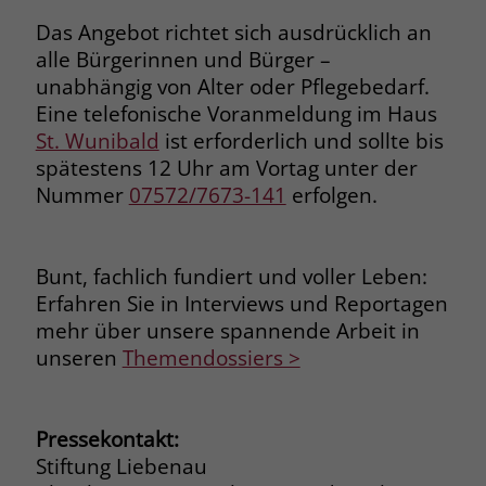
Browsers und die Einstellungen
Das Angebot richtet sich ausdrücklich an
exklusiv für diese Website zu speichern.
Name
PHPSESSID
alle Bürgerinnen und Bürger –
Zweck
Dadurch wird gewährleistet, dass
unabhängig von Alter oder Pflegebedarf.
Aktionen, die bei späteren Besuchen
Anbieter
stiftung-liebenau.de
Eine telefonische Voranmeldung im Haus
derselben Website durchgeführt
St. Wunibald
ist erforderlich und sollte bis
werden, mit derselben
Laufzeit
Session
Benutzerkennung verknüpft werden.
spätestens 12 Uhr am Vortag unter der
Nummer
07572/7673-141
erfolgen.
Behält die Zustände des Benutzers bei
Zweck
allen Seitenanfragen bei.
Name
_clsk
Bunt, fachlich fundiert und voller Leben:
Anbieter
www.clarity.ms
Name
cookie_optin
Erfahren Sie in Interviews und Reportagen
Laufzeit
1 Jahr
mehr über unsere spannende Arbeit in
Anbieter
www.stiftung-liebenau.de
unseren
Themendossiers >
Microsoft Clarity setzt dieses Cookie,
Laufzeit
1 Monat
um die Seitenaufrufe eines Benutzers
Zweck
zu speichern und in einer einzigen
Behält die Zustimmung des Benutzers
Pressekontakt:
Zweck
Sitzungsaufzeichnung
zum Cookie Opt-In
Stiftung Liebenau
zusammenzufassen.