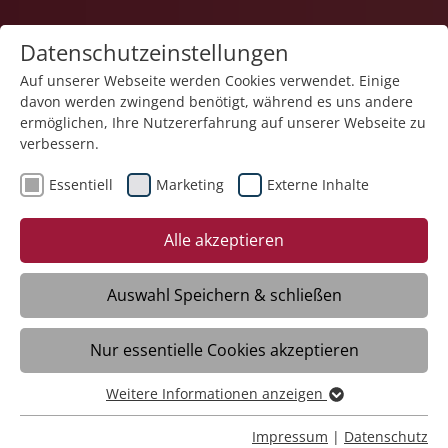
Datenschutzeinstellungen
Auf unserer Webseite werden Cookies verwendet. Einige
davon werden zwingend benötigt, während es uns andere
ermöglichen, Ihre Nutzererfahrung auf unserer Webseite zu
verbessern.
Essentiell
Marketing
Externe Inhalte
01.09.2025
Frisches Mittagessen für alle
Alle akzeptieren
im Haus der Pflege St.
Wunibald
Auswahl Speichern & schließen
Nur essentielle Cookies akzeptieren
Scheer – Werktags eine warme Mahlzeit
genießen – das bietet das Haus der Pflege
Weitere Informationen anzeigen
Essentiell
St. Wunibald der Stiftung Liebenau in der
Essentielle Cookies werden für grundlegende Funktionen
Impressum
|
Datenschutz
Hauptstraße 3 in Scheer ab 15.