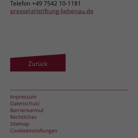
zeigen. Das _fbp-Cookie sammelt keine
Telefon +49 7542 10-1181
persönlich identifizierbaren
presse(at)stiftung-liebenau.de
Informationen und wird von Facebook
nur platziert, um Daten an das
Unternehmen zurückzusenden.
Zurück
Impressum
Datenschutz
Barrierearmut
Rechtliches
Sitemap
Cookieeinstellungen