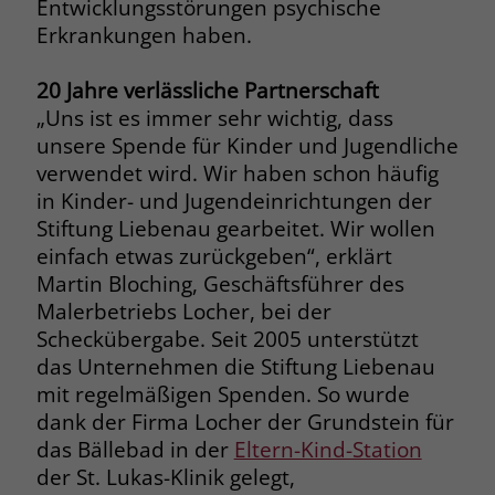
Entwicklungsstörungen psychische
welche Werbeanzeige geklickt wurde,
Erkrankungen haben.
sodass erzielte Erfolge wie z.B.
Bestellungen oder Kontaktanfragen der
Anzeige zugewiesen werden können.
20 Jahre verlässliche Partnerschaft
„Uns ist es immer sehr wichtig, dass
unsere Spende für Kinder und Jugendliche
Name
_gcl_dc
verwendet wird. Wir haben schon häufig
in Kinder- und Jugendeinrichtungen der
Anbieter
Google Ads
Stiftung Liebenau gearbeitet. Wir wollen
Laufzeit
90 Tage
einfach etwas zurückgeben“, erklärt
Martin Bloching, Geschäftsführer des
Dieses Cookie wird gesetzt, wenn ein
Malerbetriebs Locher, bei der
User über einen Klick auf eine Google
Scheckübergabe. Seit 2005 unterstützt
Werbeanzeige auf die Website gelangt.
das Unternehmen die Stiftung Liebenau
Es enthält Informationen darüber,
Zweck
mit regelmäßigen Spenden. So wurde
welche Werbeanzeige geklickt wurde,
sodass erzielte Erfolge wie z.B.
dank der Firma Locher der Grundstein für
Bestellungen oder Kontaktanfragen der
das Bällebad in der
Eltern-Kind-Station
Anzeige zugewiesen werden können.
der St. Lukas-Klinik gelegt,