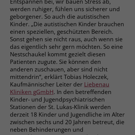
Entspannen bei, wir bauen Stress ab,
werden ruhiger, fühlen uns sicherer und
Name
__cf_bm
Name
_gcl_au
geborgener. So auch die autistischen
Anbieter
.fonts.net
Kinder. „Die autistischen Kinder brauchen
Anbieter
Google Ads
einen speziellen, geschützten Bereich.
Laufzeit
30 Minuten
Sonst gehen sie nicht raus, auch wenn sie
Laufzeit
90 Tage
das eigentlich sehr gern möchten. So eine
This cookie, set by Cloudflare, is used to
Zweck
Zweck
Enthält eine zufallsgenerierte User-ID.
Nestschaukel kommt gezielt diesen
support Cloudflare Bot Management.
Patienten zugute. Sie können den
anderen zuschauen, aber sind nicht
Name
_gcl_aw
Name
JSessionID
mittendrin“, erklärt Tobias Holeczek,
Kaufmännischer Leiter der
Liebenau
Anbieter
Google Ads
Anbieter
jobs.stiftung-liebenau.de
Kliniken gGmbH
. In den betreffenden
Laufzeit
90 Tage
Kinder- und Jugendpsychiatrischen
Laufzeit
Session
Stationen der St. Lukas-Klinik werden
Dieses Cookie wird gesetzt, wenn ein
Behält die Zustände des Benutzers bei
derzeit 18 Kinder und Jugendliche im Alter
Zweck
User über einen Klick auf eine Google
allen Seitenanfragen bei.
zwischen sechs und 20 Jahren betreut, die
Werbeanzeige auf die Website gelangt.
neben Behinderungen und
Es enthält Informationen darüber,
Zweck