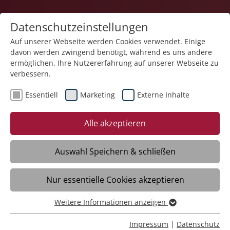
Datenschutzeinstellungen
Auf unserer Webseite werden Cookies verwendet. Einige
davon werden zwingend benötigt, während es uns andere
ermöglichen, Ihre Nutzererfahrung auf unserer Webseite zu
verbessern.
Essentiell
Marketing
Externe Inhalte
21.02.2025
Malerbetrieb Locher spendet
Alle akzeptieren
1000 Euro für Nestschaukel
in der St. Lukas-Klinik
Auswahl Speichern & schließen
Nur essentielle Cookies akzeptieren
Meckenbeuren/Liebenau - Im Garten der
Kinder- und Jugendpsychiatrischen
Weitere Informationen anzeigen
Essentiell
Abteilung der St. Lukas-Klinik der Stiftung
Essentielle Cookies werden für grundlegende Funktionen
Impressum
|
Datenschutz
Liebenau gibt es einen geschützten