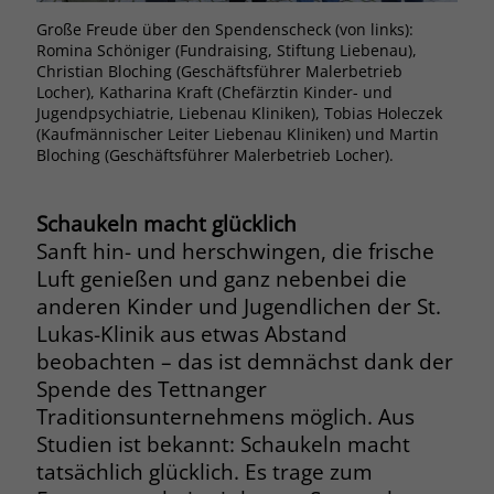
Browsers und die Einstellungen
Große Freude über den Spendenscheck (von links):
exklusiv für diese Website zu speichern.
Romina Schöniger (Fundraising, Stiftung Liebenau),
Name
PHPSESSID
Zweck
Dadurch wird gewährleistet, dass
Christian Bloching (Geschäftsführer Malerbetrieb
Locher), Katharina Kraft (Chefärztin Kinder- und
Aktionen, die bei späteren Besuchen
Anbieter
stiftung-liebenau.de
Jugendpsychiatrie, Liebenau Kliniken), Tobias Holeczek
derselben Website durchgeführt
(Kaufmännischer Leiter Liebenau Kliniken) und Martin
werden, mit derselben
Laufzeit
Session
Bloching (Geschäftsführer Malerbetrieb Locher).
Benutzerkennung verknüpft werden.
Behält die Zustände des Benutzers bei
Zweck
Schaukeln macht glücklich
allen Seitenanfragen bei.
Name
_clsk
Sanft hin- und herschwingen, die frische
Luft genießen und ganz nebenbei die
Anbieter
www.clarity.ms
Name
cookie_optin
anderen Kinder und Jugendlichen der St.
Lukas-Klinik aus etwas Abstand
Laufzeit
1 Jahr
Anbieter
www.stiftung-liebenau.de
beobachten – das ist demnächst dank der
Microsoft Clarity setzt dieses Cookie,
Spende des Tettnanger
Laufzeit
1 Monat
um die Seitenaufrufe eines Benutzers
Traditionsunternehmens möglich. Aus
Zweck
zu speichern und in einer einzigen
Behält die Zustimmung des Benutzers
Studien ist bekannt: Schaukeln macht
Zweck
Sitzungsaufzeichnung
zum Cookie Opt-In
tatsächlich glücklich. Es trage zum
zusammenzufassen.