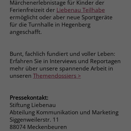
Märchenerlebnistage für Kinder der
Ferienfreizeit der
Liebenau Teilhabe
Name
_fbp
ermöglicht oder aber neue Sportgeräte
für die Turnhalle in Hegenberg
Anbieter
Facebook
angeschafft.
Laufzeit
3 Monate
Der Zweck von _fbp ist vollständig auf
Bunt, fachlich fundiert und voller Leben:
die Werbe- und Analysebemühungen
Erfahren Sie in Interviews und Reportagen
von Facebook zurückzuführen. Dieses
mehr über unsere spannende Arbeit in
Cookie ist ein Erstanbieter-Cookie, d. h.
Facebook platziert es, während ein
unseren
Themendossiers >
Verbraucher auf Facebook ist. Dieses
Cookie verfolgt die Besuche eines
Nutzers auf verschiedenen Websites
Pressekontakt:
und meldet dieses Verhalten an
Zweck
Stiftung Liebenau
Facebook. Facebook kann dann die
Abteilung Kommunikation und Marketing
gesammelten Daten nutzen, um den
Siggenweilerstr. 11
Nutzer besser zu verstehen und
88074 Meckenbeuren
bessere, relevantere Werbung zu