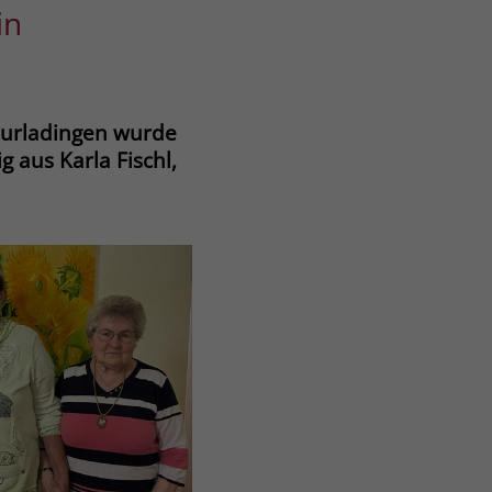
in
 Burladingen wurde
 aus Karla Fischl,