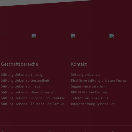
Name
_gcl_dc
Anbieter
Google Ads
Laufzeit
90 Tage
Dieses Cookie wird gesetzt, wenn ein User
über einen Klick auf eine Google
Geschäftsbereiche
Kontakt
Werbeanzeige auf die Website gelangt. Es
enthält Informationen darüber, welche
Stiftung Liebenau Bildung
Stiftung Liebenau
Zweck
Werbeanzeige geklickt wurde, sodass erzielte
Stiftung Liebenau Gesundheit
Kirchliche Stiftung privaten Rechts
Erfolge wie z.B. Bestellungen oder
Stiftung Liebenau Pflege
Siggenweilerstraße 11
Stiftung Liebenau Quartiersarbeit
88074 Meckenbeuren
Kontaktanfragen der Anzeige zugewiesen
Stiftung Liebenau Service und Produkte
Telefon +49 7542 10-0
werden können.
Stiftung Liebenau Teilhabe und Familie
info(at)stiftung-liebenau.de
Name
_fbp
Anbieter
Facebook