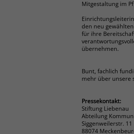
Mitgestaltung im Pf
Einrichtungsleiteri
den neu gewählten 
für ihre Bereitschaf
verantwortungsvol
übernehmen.
Bunt, fachlich fund
mehr über unsere 
Pressekontakt:
Stiftung Liebenau
Abteilung Kommuni
Siggenweilerstr. 11
88074 Meckenbeu