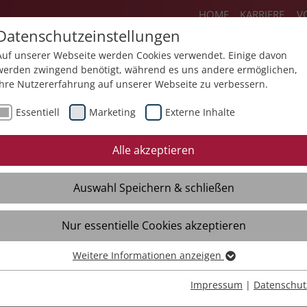
HOME
KARRIERE
V
Datenschutzeinstellungen
Auf unserer Webseite werden Cookies verwendet. Einige davon
werden zwingend benötigt, während es uns andere ermöglichen,
Ihre Nutzererfahrung auf unserer Webseite zu verbessern.
Über uns
Aktuelles
Akademie
Sp
Essentiell
Marketing
Externe Inhalte
Mediathek
Presse
Themendossiers
Alle akzeptieren
Broschüren
Kontakt
Auswahl Speichern & schließen
Videos
Material
Verteiler
Nur essentielle Cookies akzeptieren
Weitere Informationen anzeigen
Essentiell
Essentielle Cookies werden für grundlegende Funktionen der
Impressum
|
Datenschut
Webseite benötigt. Dadurch ist gewährleistet, dass die Webseite