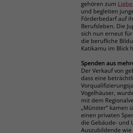
gehören zum
Liebe
und begleiten jun
Förderbedarf auf i
Berufsleben. Die J
sich nun erneut für
die berufliche Bild
Katikamu im Blick h
Spenden aus mehr
Der Verkauf von geb
dass eine beträch
Vorqualifizierungsj
Vogelhäuser, wurde
mit dem Regionalve
„Münster“ kamen ü
einen privaten Sp
die Gebäude- und Um
Auszubildende wie