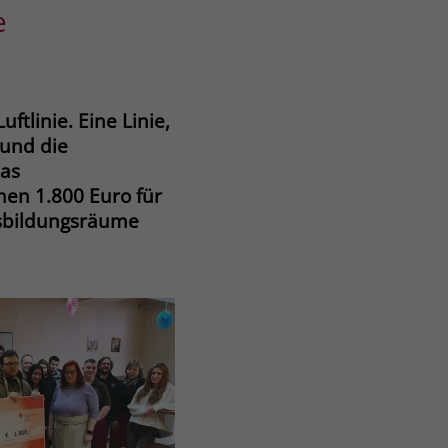
e
tlinie. Eine Linie,
 und die
das
nen 1.800 Euro für
usbildungsräume