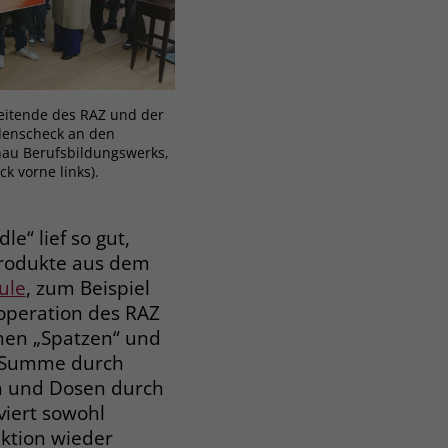
eitende des RAZ und der
enscheck an den
nau Berufsbildungswerks,
k vorne links).
e“ lief so gut,
Produkte aus dem
ule
, zum Beispiel
operation des RAZ
nen „Spatzen“ und
e Summe durch
n und Dosen durch
viert sowohl
ktion wieder