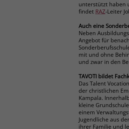
unterstützt haben 
findet
RAZ
-Leiter J
Auch eine Sonderbe
Neben Ausbildungsg
Angebot für benach
Sonderberufsschul
mit und ohne Behind
und zwar in den Be
TAVOTI bildet Fachk
Das Talent Vocation
der christlichen 
Kampala. Innerhalb
kleine Grundschule
einem Verwaltungste
Jugendliche aus der
ihrer Familie und l