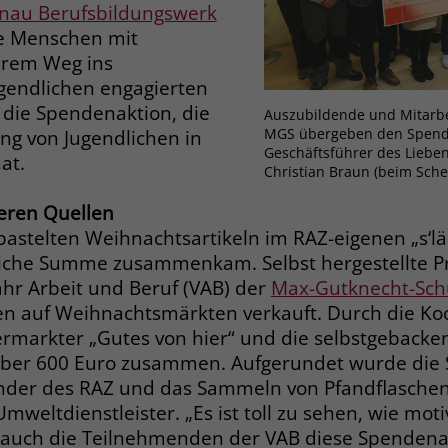
Zweck
nau Berufsbildungswerk
dass Aktionen, die bei späteren Besuchen
Name
PHPSESSID
ge Menschen mit
derselben Website durchgeführt werden, mit
hrem Weg ins
derselben Benutzerkennung verknüpft
Anbieter
stiftung-liebenau.de
ugendlichen engagierten
werden.
 die Spendenaktion, die
Laufzeit
Session
Auszubildende und Mitarb
MGS übergeben den Spend
ung von Jugendlichen in
Name
_clsk
Geschäftsführer des Liebe
Behält die Zustände des Benutzers bei allen
at.
Zweck
Christian Braun (beim Schec
Seitenanfragen bei.
Anbieter
www.clarity.ms
eren Quellen
astelten Weihnachtsartikeln im RAZ-eigenen „s‘lädl
Laufzeit
1 Jahr
Name
cookie_optin
tliche Summe zusammenkam. Selbst hergestellte 
Microsoft Clarity setzt dieses Cookie, um die
ahr Arbeit und Beruf (VAB) der
Max-Gutknecht-Sch
Anbieter
www.stiftung-liebenau.de
Seitenaufrufe eines Benutzers zu speichern
n auf Weihnachtsmärkten verkauft. Durch die Ko
Zweck
und in einer einzigen Sitzungsaufzeichnung
Laufzeit
1 Monat
rmarkter „Gutes von hier“ und die selbstgebacke
zusammenzufassen.
ber 600 Euro zusammen. Aufgerundet wurde di
Behält die Zustimmung des Benutzers zum
Zweck
ender des RAZ und das Sammeln von Pfandflasche
Cookie Opt-In
Name
_gcl_au
weltdienstleister. „Es ist toll zu sehen, wie moti
 auch die Teilnehmenden der VAB diese Spendena