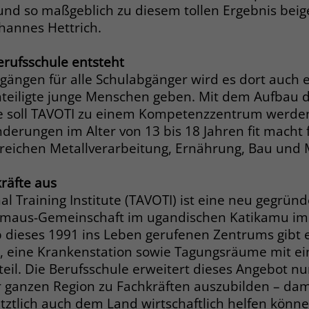
Anbieter
Google Ads
Name
__cf_bm
und so maßgeblich zu diesem tollen Ergebnis bei
ohannes Hettrich.
Laufzeit
90 Tage
Anbieter
.fonts.net
rufsschule entsteht
Zweck
Enthält eine zufallsgenerierte User-ID.
Laufzeit
30 Minuten
ängen für alle Schulabgänger wird es dort auch 
teiligte junge Menschen geben. Mit dem Aufbau d
This cookie, set by Cloudflare, is used to
Zweck
Name
_gcl_aw
support Cloudflare Bot Management.
e soll TAVOTI zu einem Kompetenzzentrum werden
erungen im Alter von 13 bis 18 Jahren fit macht 
Anbieter
Google Ads
reichen Metallverarbeitung, Ernährung, Bau und
Name
JSessionID
Laufzeit
90 Tage
räfte aus
Anbieter
jobs.stiftung-liebenau.de
Dieses Cookie wird gesetzt, wenn ein User
al Training Institute (TAVOTI) ist eine neu gegrün
über einen Klick auf eine Google
Laufzeit
Session
Emmaus-Gemeinschaft im ugandischen Katikamu i
Werbeanzeige auf die Website gelangt. Es
 dieses 1991 ins Leben gerufenen Zentrums gibt e
enthält Informationen darüber, welche
Behält die Zustände des Benutzers bei allen
Zweck
, eine Krankenstation sowie Tagungsräume mit ei
Zweck
Werbeanzeige geklickt wurde, sodass erzielte
Seitenanfragen bei.
il. Die Berufsschule erweitert dieses Angebot nu
Erfolge wie z.B. Bestellungen oder
 ganzen Region zu Fachkräften auszubilden – damit
Kontaktanfragen der Anzeige zugewiesen
etztlich auch dem Land wirtschaftlich helfen könne
werden können.