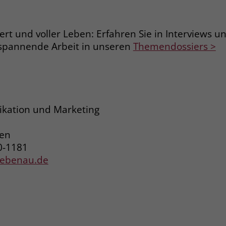
Name
_gcl_dc
iert und voller Leben: Erfahren Sie in Interviews 
spannende Arbeit in unseren
Themendossiers >
Anbieter
Google Ads
Laufzeit
90 Tage
Dieses Cookie wird gesetzt, wenn ein User
über einen Klick auf eine Google
kation und Marketing
Werbeanzeige auf die Website gelangt. Es
enthält Informationen darüber, welche
Zweck
ren
Werbeanzeige geklickt wurde, sodass erzielte
0-1181
Erfolge wie z.B. Bestellungen oder
liebenau.de
Kontaktanfragen der Anzeige zugewiesen
werden können.
Name
_fbp
Anbieter
Facebook