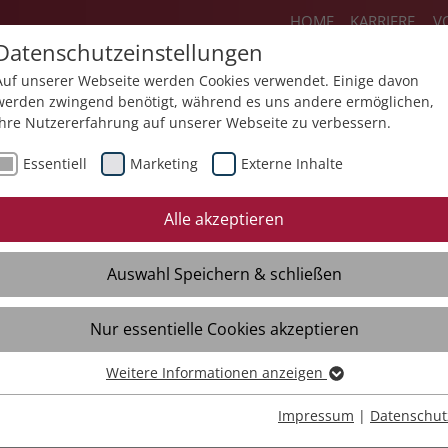
HOME
KARRIERE
V
Datenschutzeinstellungen
Auf unserer Webseite werden Cookies verwendet. Einige davon
werden zwingend benötigt, während es uns andere ermöglichen,
Ihre Nutzererfahrung auf unserer Webseite zu verbessern.
Über uns
Aktuelles
Akademie
Sp
Essentiell
Marketing
Externe Inhalte
Mediathek
Presse
Themendossiers
Alle akzeptieren
Broschüren
Kontakt
Auswahl Speichern & schließen
Videos
Material
Verteiler
Nur essentielle Cookies akzeptieren
Weitere Informationen anzeigen
Essentiell
Essentielle Cookies werden für grundlegende Funktionen der
Impressum
|
Datenschut
Webseite benötigt. Dadurch ist gewährleistet, dass die Webseite