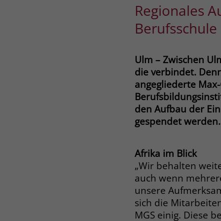
Regionales A
Berufsschule
Ulm – Zwischen Ulm 
die verbindet. Den
angegliederte Max-
Berufsbildungsinst
den Aufbau der Ein
gespendet werden.
Afrika im Blick
„Wir behalten weite
auch wenn mehrere
unsere Aufmerksamk
sich die Mitarbeit
MGS einig. Diese b