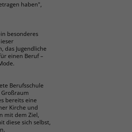
getragen haben",
ein besonderes
ieser
, das Jugendliche
für einen Beruf –
 Mode.
dete Berufsschule
m Großraum
s bereits eine
ner Kirche und
n mit dem Ziel,
 diese sich selbst,
n.