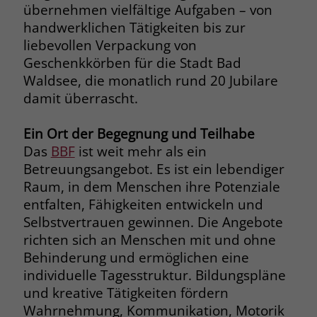
welche Werbeanzeige geklickt wurde,
übernehmen vielfältige Aufgaben – von
sodass erzielte Erfolge wie z.B.
handwerklichen Tätigkeiten bis zur
Bestellungen oder Kontaktanfragen der
liebevollen Verpackung von
Anzeige zugewiesen werden können.
Geschenkkörben für die Stadt Bad
Waldsee, die monatlich rund 20 Jubilare
damit überrascht.
Name
_gcl_dc
Anbieter
Google Ads
Ein Ort der Begegnung und Teilhabe
Das
BBF
ist weit mehr als ein
Laufzeit
90 Tage
Betreuungsangebot. Es ist ein lebendiger
Raum, in dem Menschen ihre Potenziale
Dieses Cookie wird gesetzt, wenn ein
entfalten, Fähigkeiten entwickeln und
User über einen Klick auf eine Google
Selbstvertrauen gewinnen. Die Angebote
Werbeanzeige auf die Website gelangt.
Es enthält Informationen darüber,
richten sich an Menschen mit und ohne
Zweck
welche Werbeanzeige geklickt wurde,
Behinderung und ermöglichen eine
sodass erzielte Erfolge wie z.B.
individuelle Tagesstruktur. Bildungspläne
Bestellungen oder Kontaktanfragen der
und kreative Tätigkeiten fördern
Anzeige zugewiesen werden können.
Wahrnehmung, Kommunikation, Motorik