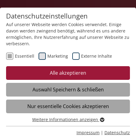
Datenschutzeinstellungen
Auf unserer Webseite werden Cookies verwendet. Einige
davon werden zwingend benötigt, während es uns andere
ermöglichen, Ihre Nutzererfahrung auf unserer Webseite zu
verbessern.
Essentiell
Marketing
Externe Inhalte
07.10.2025
Zehn Jahre gelebte Inklusion:
Alle akzeptieren
Das BBF feiert Jubiläum
Auswahl Speichern & schließen
Bad Waldsee – Ein besonderes Jubiläum
Nur essentielle Cookies akzeptieren
wurde gefeiert: Das Bildungs-,
Begegnungs- und Förderzentrum (BBF),
Weitere Informationen anzeigen
getragen von den Liebenauer
Essentiell
Arbeitswelten und den Integrations-
Essentielle Cookies werden für grundlegende Funktionen
Impressum
|
Datenschutz