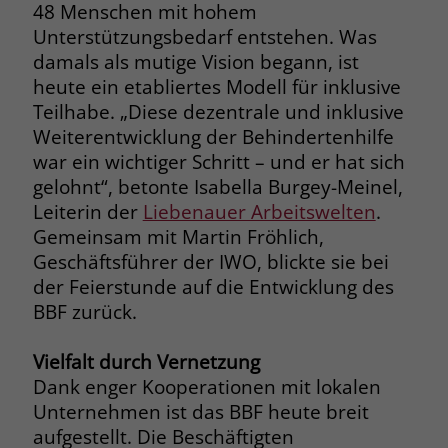
48 Menschen mit hohem
Name
__cf_bm
Unterstützungsbedarf entstehen. Was
Name
_gcl_au
damals als mutige Vision begann, ist
Anbieter
.fonts.net
heute ein etabliertes Modell für inklusive
Anbieter
Google Ads
Teilhabe. „Diese dezentrale und inklusive
Laufzeit
30 Minuten
Laufzeit
90 Tage
Weiterentwicklung der Behindertenhilfe
war ein wichtiger Schritt – und er hat sich
This cookie, set by Cloudflare, is used to
Zweck
Zweck
Enthält eine zufallsgenerierte User-ID.
support Cloudflare Bot Management.
gelohnt“, betonte Isabella Burgey-Meinel,
Leiterin der
Liebenauer Arbeitswelten
.
Gemeinsam mit Martin Fröhlich,
Name
_gcl_aw
Name
JSessionID
Geschäftsführer der IWO, blickte sie bei
Anbieter
Google Ads
der Feierstunde auf die Entwicklung des
Anbieter
jobs.stiftung-liebenau.de
BBF zurück.
Laufzeit
90 Tage
Laufzeit
Session
Vielfalt durch Vernetzung
Dieses Cookie wird gesetzt, wenn ein
Behält die Zustände des Benutzers bei
Dank enger Kooperationen mit lokalen
Zweck
User über einen Klick auf eine Google
allen Seitenanfragen bei.
Unternehmen ist das BBF heute breit
Werbeanzeige auf die Website gelangt.
aufgestellt. Die Beschäftigten
Es enthält Informationen darüber,
Zweck