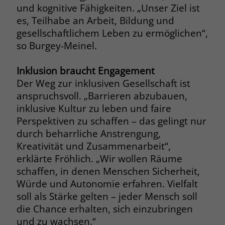
und kognitive Fähigkeiten. „Unser Ziel ist
es, Teilhabe an Arbeit, Bildung und
Name
_fbp
gesellschaftlichem Leben zu ermöglichen“,
Anbieter
Facebook
so Burgey-Meinel.
Laufzeit
3 Monate
Inklusion braucht Engagement
Der Weg zur inklusiven Gesellschaft ist
Der Zweck von _fbp ist vollständig auf
anspruchsvoll. „Barrieren abzubauen,
die Werbe- und Analysebemühungen
von Facebook zurückzuführen. Dieses
inklusive Kultur zu leben und faire
Cookie ist ein Erstanbieter-Cookie, d. h.
Perspektiven zu schaffen – das gelingt nur
Facebook platziert es, während ein
durch beharrliche Anstrengung,
Verbraucher auf Facebook ist. Dieses
Kreativität und Zusammenarbeit“,
Cookie verfolgt die Besuche eines
erklärte Fröhlich. „Wir wollen Räume
Nutzers auf verschiedenen Websites
schaffen, in denen Menschen Sicherheit,
und meldet dieses Verhalten an
Zweck
Würde und Autonomie erfahren. Vielfalt
Facebook. Facebook kann dann die
gesammelten Daten nutzen, um den
soll als Stärke gelten – jeder Mensch soll
Nutzer besser zu verstehen und
die Chance erhalten, sich einzubringen
bessere, relevantere Werbung zu
und zu wachsen.“