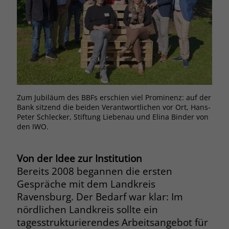
Browsers und die Einstellungen
exklusiv für diese Website zu speichern.
Name
PHPSESSID
Zweck
Dadurch wird gewährleistet, dass
Aktionen, die bei späteren Besuchen
Anbieter
stiftung-liebenau.de
derselben Website durchgeführt
werden, mit derselben
Laufzeit
Session
Benutzerkennung verknüpft werden.
Behält die Zustände des Benutzers bei
Zweck
Zum Jubiläum des BBFs erschien viel Prominenz: auf der
allen Seitenanfragen bei.
Bank sitzend die beiden Verantwortlichen vor Ort, Hans-
Name
_clsk
Peter Schlecker, Stiftung Liebenau und Elina Binder von
den IWO.
Anbieter
www.clarity.ms
Name
cookie_optin
Laufzeit
1 Jahr
Von der Idee zur Institution
Anbieter
www.stiftung-liebenau.de
Bereits 2008 begannen die ersten
Microsoft Clarity setzt dieses Cookie,
Laufzeit
1 Monat
Gespräche mit dem Landkreis
um die Seitenaufrufe eines Benutzers
Ravensburg. Der Bedarf war klar: Im
Zweck
zu speichern und in einer einzigen
Behält die Zustimmung des Benutzers
Zweck
nördlichen Landkreis sollte ein
Sitzungsaufzeichnung
zum Cookie Opt-In
zusammenzufassen.
tagesstrukturierendes Arbeitsangebot für