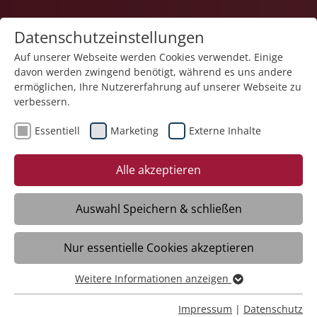
Datenschutzeinstellungen
Auf unserer Webseite werden Cookies verwendet. Einige
davon werden zwingend benötigt, während es uns andere
ermöglichen, Ihre Nutzererfahrung auf unserer Webseite zu
verbessern.
Essentiell
Marketing
Externe Inhalte
August 2026
Alle akzeptieren
17.08.2026
Auswahl Speichern & schließen
Montagstreff der Tagespflege im
Franziskuszentrum
Nur essentielle Cookies akzeptieren
Friedrichshafen
09:30
- 11:30
Uhr
Weitere Informationen anzeigen
Essentiell
mehr >
Essentielle Cookies werden für grundlegende Funktionen
Impressum
|
Datenschutz