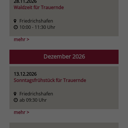
28.11.2026
Waldzeit für Trauernde
Name
_fbp
Friedrichshafen
Anbieter
Facebook
10:00
- 11:30
Uhr
Laufzeit
3 Monate
mehr >
Der Zweck von _fbp ist vollständig auf
die Werbe- und Analysebemühungen
Dezember 2026
von Facebook zurückzuführen. Dieses
Cookie ist ein Erstanbieter-Cookie, d. h.
Facebook platziert es, während ein
13.12.2026
Verbraucher auf Facebook ist. Dieses
Sonntagsfrühstück für Trauernde
Cookie verfolgt die Besuche eines
Nutzers auf verschiedenen Websites
Friedrichshafen
und meldet dieses Verhalten an
ab 09:30 Uhr
Zweck
Facebook. Facebook kann dann die
gesammelten Daten nutzen, um den
mehr >
Nutzer besser zu verstehen und
bessere, relevantere Werbung zu