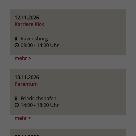
welche Werbeanzeige geklickt wurde,
sodass erzielte Erfolge wie z.B.
Bestellungen oder Kontaktanfragen der
12.11.2026
Anzeige zugewiesen werden können.
Karriere Kick
Ravensburg
Name
_gcl_dc
09:00
- 14:00
Uhr
Anbieter
Google Ads
mehr >
Laufzeit
90 Tage
13.11.2026
Dieses Cookie wird gesetzt, wenn ein
Parentum
User über einen Klick auf eine Google
Werbeanzeige auf die Website gelangt.
Friedrichshafen
Es enthält Informationen darüber,
14:00
- 18:00
Uhr
Zweck
welche Werbeanzeige geklickt wurde,
sodass erzielte Erfolge wie z.B.
mehr >
Bestellungen oder Kontaktanfragen der
Anzeige zugewiesen werden können.