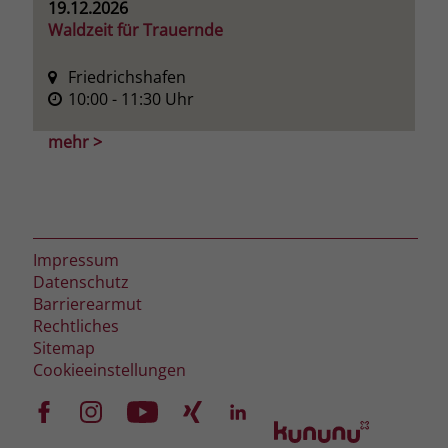
zeigen. Das _fbp-Cookie sammelt keine
19.12.2026
persönlich identifizierbaren
Waldzeit für Trauernde
Informationen und wird von Facebook
nur platziert, um Daten an das
Friedrichshafen
Unternehmen zurückzusenden.
10:00
- 11:30
Uhr
mehr >
Impressum
Datenschutz
Barrierearmut
Rechtliches
Sitemap
Cookieeinstellungen