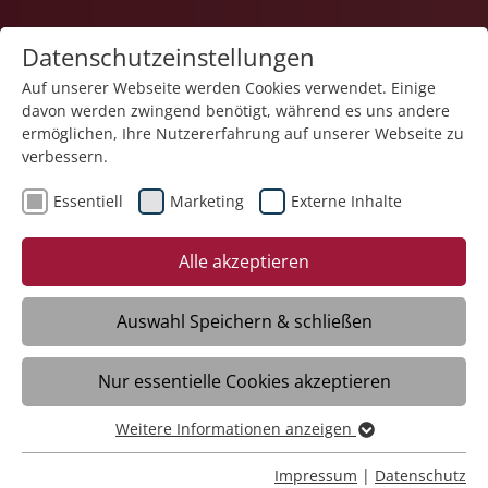
Datenschutzeinstellungen
Auf unserer Webseite werden Cookies verwendet. Einige
davon werden zwingend benötigt, während es uns andere
ermöglichen, Ihre Nutzererfahrung auf unserer Webseite zu
verbessern.
Essentiell
Marketing
Externe Inhalte
Alle akzeptieren
Auswahl Speichern & schließen
Fachtag
Nur essentielle Cookies akzeptieren
"Zukunft Pflege 2035"
Weitere Informationen anzeigen
Essentiell
Am 23. Juni 2022 fand die
Essentielle Cookies werden für grundlegende Funktionen
länderübergreifende Fachtagung Zukunft
Impressum
|
Datenschutz