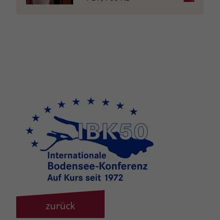
Name
_fbp
Anbieter
Facebook
Laufzeit
3 Monate
Der Zweck von _fbp ist vollständig auf
die Werbe- und Analysebemühungen
von Facebook zurückzuführen. Dieses
Cookie ist ein Erstanbieter-Cookie, d. h.
Facebook platziert es, während ein
Verbraucher auf Facebook ist. Dieses
Cookie verfolgt die Besuche eines
Nutzers auf verschiedenen Websites
und meldet dieses Verhalten an
Zweck
Facebook. Facebook kann dann die
gesammelten Daten nutzen, um den
Nutzer besser zu verstehen und
zurück
bessere, relevantere Werbung zu