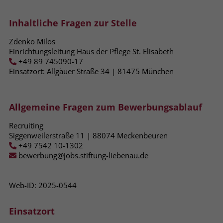
Name
_fbp
Inhaltliche Fragen zur Stelle
Anbieter
Facebook
Zdenko Milos
Einrichtungsleitung Haus der Pflege St. Elisabeth
+49 89 745090-17
Laufzeit
3 Monate
Einsatzort: Allgäuer Straße 34 | 81475​ München
Der Zweck von _fbp ist vollständig auf
die Werbe- und Analysebemühungen
von Facebook zurückzuführen. Dieses
Allgemeine Fragen zum Bewerbungsablauf
Cookie ist ein Erstanbieter-Cookie, d. h.
Recruiting
Facebook platziert es, während ein
Siggenweilerstraße 11 | 88074 Meckenbeuren
Verbraucher auf Facebook ist. Dieses
+49 7542 10-1302
Cookie verfolgt die Besuche eines
bewerbung@jobs.stiftung-liebenau.de
Nutzers auf verschiedenen Websites
und meldet dieses Verhalten an
Zweck
Facebook. Facebook kann dann die
Web-ID: 2025-0544
gesammelten Daten nutzen, um den
Nutzer besser zu verstehen und
Einsatzort
bessere, relevantere Werbung zu