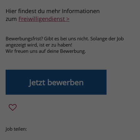
welche Werbeanzeige geklickt wurde,
sodass erzielte Erfolge wie z.B.
Hier findest du mehr Informationen
Bestellungen oder Kontaktanfragen der
zum
Freiwilligendienst >
Anzeige zugewiesen werden können.
Bewerbungsfrist? Gibt es bei uns nicht. Solange der Job
Name
_gcl_dc
angezeigt wird, ist er zu haben!
Wir freuen uns auf deine Bewerbung.
Anbieter
Google Ads
Laufzeit
90 Tage
Jetzt bewerben
Dieses Cookie wird gesetzt, wenn ein
User über einen Klick auf eine Google
Werbeanzeige auf die Website gelangt.
Es enthält Informationen darüber,
Zweck
welche Werbeanzeige geklickt wurde,
sodass erzielte Erfolge wie z.B.
Bestellungen oder Kontaktanfragen der
Job teilen:
Anzeige zugewiesen werden können.