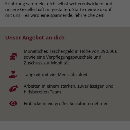
Erfahrung sammeln, dich selbst weiterentwickeln und
Browsers und die Einstellungen
unsere Gesellschaft mitgestalten. Starte deine Zukunft
exklusiv für diese Website zu speichern.
Name
PHPSESSID
mit uns – es wird eine spannende, lehrreiche Zeit!
Zweck
Dadurch wird gewährleistet, dass
Aktionen, die bei späteren Besuchen
Anbieter
stiftung-liebenau.de
derselben Website durchgeführt
Unser Angebot an dich
werden, mit derselben
Laufzeit
Session
Benutzerkennung verknüpft werden.
Monatliches Taschengeld in Höhe von 390,00€
Behält die Zustände des Benutzers bei
Zweck
sowie eine Verpflegungspauschale und
allen Seitenanfragen bei.
Name
_clsk
Zuschuss zur Mobilität
Tätigkeit mit viel Menschlichkeit
Anbieter
www.clarity.ms
Name
cookie_optin
Arbeiten in einem starken, zuverlässigen und
Laufzeit
1 Jahr
Anbieter
www.stiftung-liebenau.de
hilfsbereiten Team
Microsoft Clarity setzt dieses Cookie,
Laufzeit
1 Monat
Einblicke in ein großes Sozialunternehmen
um die Seitenaufrufe eines Benutzers
Zweck
zu speichern und in einer einzigen
Behält die Zustimmung des Benutzers
Zweck
Sitzungsaufzeichnung
zum Cookie Opt-In
zusammenzufassen.