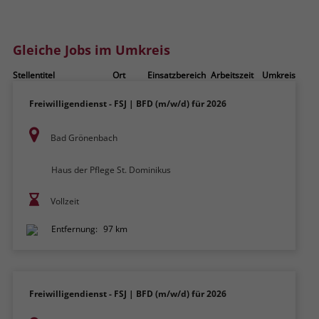
zeigen. Das _fbp-Cookie sammelt keine
persönlich identifizierbaren
Informationen und wird von Facebook
Gleiche Jobs im Umkreis
nur platziert, um Daten an das
Unternehmen zurückzusenden.
Stellentitel
Ort
Einsatzbereich
Arbeitszeit
Umkreis
Freiwilligendienst - FSJ | BFD (m/w/d) für 2026
Bad Grönenbach
Haus der Pflege St. Dominikus
Vollzeit
Entfernung:
97 km
Freiwilligendienst - FSJ | BFD (m/w/d) für 2026