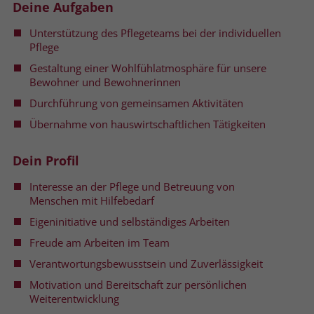
Deine Aufgaben
Name
__cf_bm
Unterstützung des Pflegeteams bei der individuellen
Name
_gcl_au
Pflege
Anbieter
.fonts.net
Anbieter
Google Ads
Gestaltung einer Wohlfühlatmosphäre für unsere
Bewohner und Bewohnerinnen
Laufzeit
30 Minuten
Laufzeit
90 Tage
Durchführung von gemeinsamen Aktivitäten
This cookie, set by Cloudflare, is used to
Zweck
Zweck
Enthält eine zufallsgenerierte User-ID.
Übernahme von hauswirtschaftlichen Tätigkeiten
support Cloudflare Bot Management.
Dein Profil
Name
_gcl_aw
Name
JSessionID
Interesse an der Pflege und Betreuung von
Anbieter
Google Ads
Menschen mit Hilfebedarf
Anbieter
jobs.stiftung-liebenau.de
Eigeninitiative und selbständiges Arbeiten
Laufzeit
90 Tage
Laufzeit
Session
Freude am Arbeiten im Team
Dieses Cookie wird gesetzt, wenn ein
Behält die Zustände des Benutzers bei
Verantwortungsbewusstsein und Zuverlässigkeit
Zweck
User über einen Klick auf eine Google
allen Seitenanfragen bei.
Motivation und Bereitschaft zur persönlichen
Werbeanzeige auf die Website gelangt.
Weiterentwicklung
Es enthält Informationen darüber,
Zweck