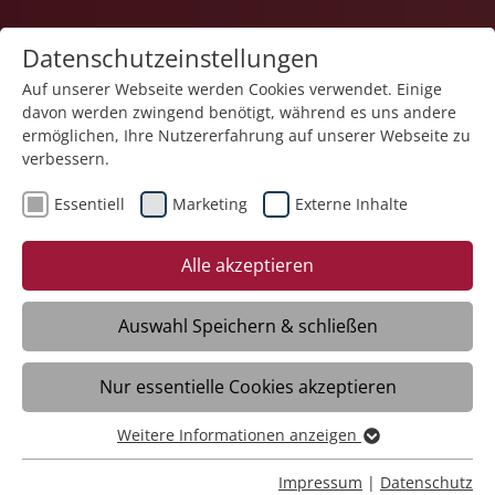
Datenschutzeinstellungen
Auf unserer Webseite werden Cookies verwendet. Einige
davon werden zwingend benötigt, während es uns andere
Karriere
ermöglichen, Ihre Nutzererfahrung auf unserer Webseite zu
verbessern.
Essentiell
Marketing
Externe Inhalte
Alle akzeptieren
Auswahl Speichern & schließen
Nur essentielle Cookies akzeptieren
Freiwilligendienst - FSJ | BFD (m/w/d) für
2026
Weitere Informationen anzeigen
Essentiell
Essentielle Cookies werden für grundlegende Funktionen
Impressum
|
Datenschutz