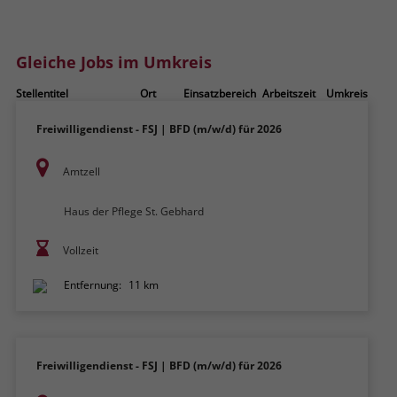
zeigen. Das _fbp-Cookie sammelt keine
persönlich identifizierbaren
Informationen und wird von Facebook
Gleiche Jobs im Umkreis
nur platziert, um Daten an das
Unternehmen zurückzusenden.
Stellentitel
Ort
Einsatzbereich
Arbeitszeit
Umkreis
Freiwilligendienst - FSJ | BFD (m/w/d) für 2026
Amtzell
Haus der Pflege St. Gebhard
Vollzeit
Entfernung:
11 km
Freiwilligendienst - FSJ | BFD (m/w/d) für 2026