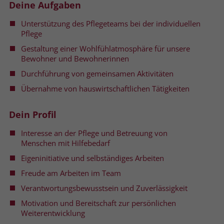
Deine Aufgaben
Name
__cf_bm
Unterstützung des Pflegeteams bei der individuellen
Name
_gcl_au
Pflege
Anbieter
.fonts.net
Anbieter
Google Ads
Gestaltung einer Wohlfühlatmosphäre für unsere
Bewohner und Bewohnerinnen
Laufzeit
30 Minuten
Laufzeit
90 Tage
Durchführung von gemeinsamen Aktivitäten
This cookie, set by Cloudflare, is used to
Zweck
Zweck
Enthält eine zufallsgenerierte User-ID.
Übernahme von hauswirtschaftlichen Tätigkeiten
support Cloudflare Bot Management.
Dein Profil
Name
_gcl_aw
Name
JSessionID
Interesse an der Pflege und Betreuung von
Anbieter
Google Ads
Menschen mit Hilfebedarf
Anbieter
jobs.stiftung-liebenau.de
Eigeninitiative und selbständiges Arbeiten
Laufzeit
90 Tage
Laufzeit
Session
Freude am Arbeiten im Team
Dieses Cookie wird gesetzt, wenn ein
Behält die Zustände des Benutzers bei
Verantwortungsbewusstsein und Zuverlässigkeit
Zweck
User über einen Klick auf eine Google
allen Seitenanfragen bei.
Motivation und Bereitschaft zur persönlichen
Werbeanzeige auf die Website gelangt.
Weiterentwicklung
Es enthält Informationen darüber,
Zweck