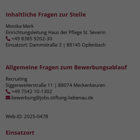
Name
_fbp
Inhaltliche Fragen zur Stelle
Anbieter
Facebook
Monika Merk
Einrichtungsleitung Haus der Pflege St. Severin
+49 8385 9202-30
Laufzeit
3 Monate
Einsatzort: Dammstraße 3 | 88145​ Opfenbach
Der Zweck von _fbp ist vollständig auf
die Werbe- und Analysebemühungen
von Facebook zurückzuführen. Dieses
Allgemeine Fragen zum Bewerbungsablauf
Cookie ist ein Erstanbieter-Cookie, d. h.
Recruiting
Facebook platziert es, während ein
Siggenweilerstraße 11 | 88074 Meckenbeuren
Verbraucher auf Facebook ist. Dieses
+49 7542 10-1302
Cookie verfolgt die Besuche eines
bewerbung@jobs.stiftung-liebenau.de
Nutzers auf verschiedenen Websites
und meldet dieses Verhalten an
Zweck
Facebook. Facebook kann dann die
Web-ID: 2025-0478
gesammelten Daten nutzen, um den
Nutzer besser zu verstehen und
Einsatzort
bessere, relevantere Werbung zu