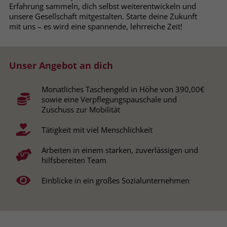
Erfahrung sammeln, dich selbst weiterentwickeln und
Browsers und die Einstellungen
unsere Gesellschaft mitgestalten. Starte deine Zukunft
exklusiv für diese Website zu speichern.
Name
PHPSESSID
mit uns – es wird eine spannende, lehrreiche Zeit!
Zweck
Dadurch wird gewährleistet, dass
Aktionen, die bei späteren Besuchen
Anbieter
stiftung-liebenau.de
derselben Website durchgeführt
Unser Angebot an dich
werden, mit derselben
Laufzeit
Session
Benutzerkennung verknüpft werden.
Monatliches Taschengeld in Höhe von 390,00€
Behält die Zustände des Benutzers bei
Zweck
sowie eine Verpflegungspauschale und
allen Seitenanfragen bei.
Name
_clsk
Zuschuss zur Mobilität
Tätigkeit mit viel Menschlichkeit
Anbieter
www.clarity.ms
Name
cookie_optin
Arbeiten in einem starken, zuverlässigen und
Laufzeit
1 Jahr
Anbieter
www.stiftung-liebenau.de
hilfsbereiten Team
Microsoft Clarity setzt dieses Cookie,
Laufzeit
1 Monat
Einblicke in ein großes Sozialunternehmen
um die Seitenaufrufe eines Benutzers
Zweck
zu speichern und in einer einzigen
Behält die Zustimmung des Benutzers
Zweck
Sitzungsaufzeichnung
zum Cookie Opt-In
zusammenzufassen.