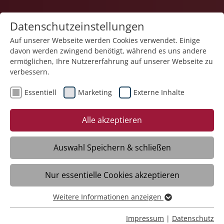
Datenschutzeinstellungen
Auf unserer Webseite werden Cookies verwendet. Einige
davon werden zwingend benötigt, während es uns andere
Karriere
ermöglichen, Ihre Nutzererfahrung auf unserer Webseite zu
verbessern.
Essentiell
Marketing
Externe Inhalte
Alle akzeptieren
Auswahl Speichern & schließen
Nur essentielle Cookies akzeptieren
Freiwilligendienst - FSJ | BFD (m/w/d) für
2026
Weitere Informationen anzeigen
Essentiell
Essentielle Cookies werden für grundlegende Funktionen
Impressum
|
Datenschutz