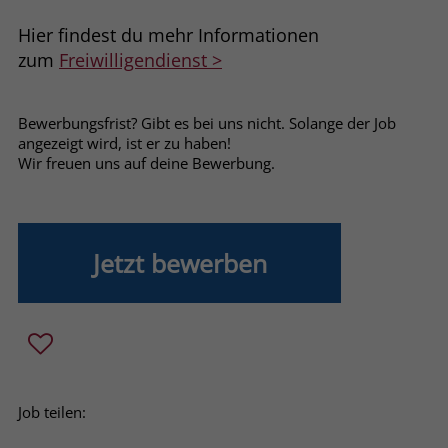
welche Werbeanzeige geklickt wurde,
sodass erzielte Erfolge wie z.B.
Hier findest du mehr Informationen
Bestellungen oder Kontaktanfragen der
zum
Freiwilligendienst >
Anzeige zugewiesen werden können.
Bewerbungsfrist? Gibt es bei uns nicht. Solange der Job
Name
_gcl_dc
angezeigt wird, ist er zu haben!
Wir freuen uns auf deine Bewerbung.
Anbieter
Google Ads
Laufzeit
90 Tage
Jetzt bewerben
Dieses Cookie wird gesetzt, wenn ein
User über einen Klick auf eine Google
Werbeanzeige auf die Website gelangt.
Es enthält Informationen darüber,
Zweck
welche Werbeanzeige geklickt wurde,
sodass erzielte Erfolge wie z.B.
Bestellungen oder Kontaktanfragen der
Job teilen:
Anzeige zugewiesen werden können.