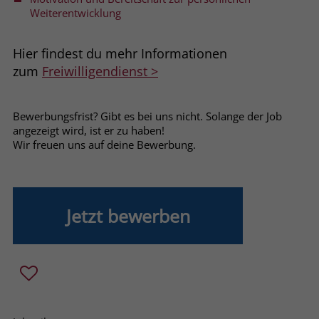
welche Werbeanzeige geklickt wurde,
Weiterentwicklung
sodass erzielte Erfolge wie z.B.
Bestellungen oder Kontaktanfragen der
Hier findest du mehr Informationen
Anzeige zugewiesen werden können.
zum
Freiwilligendienst >
Name
_gcl_dc
Bewerbungsfrist? Gibt es bei uns nicht. Solange der Job
Anbieter
Google Ads
angezeigt wird, ist er zu haben!
Wir freuen uns auf deine Bewerbung.
Laufzeit
90 Tage
Dieses Cookie wird gesetzt, wenn ein
User über einen Klick auf eine Google
Jetzt bewerben
Werbeanzeige auf die Website gelangt.
Es enthält Informationen darüber,
Zweck
welche Werbeanzeige geklickt wurde,
sodass erzielte Erfolge wie z.B.
Bestellungen oder Kontaktanfragen der
Anzeige zugewiesen werden können.