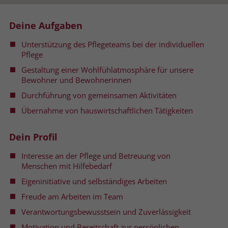
Name
__cf_bm
Name
_gcl_au
Deine Aufgaben
Anbieter
.fonts.net
Unterstützung des Pflegeteams bei der individuellen
Anbieter
Google Ads
Pflege
Laufzeit
30 Minuten
Laufzeit
90 Tage
Gestaltung einer Wohlfühlatmosphäre für unsere
Bewohner und Bewohnerinnen
This cookie, set by Cloudflare, is used to
Zweck
Zweck
Enthält eine zufallsgenerierte User-ID.
support Cloudflare Bot Management.
Durchführung von gemeinsamen Aktivitäten
Übernahme von hauswirtschaftlichen Tätigkeiten
Name
_gcl_aw
Name
JSessionID
Dein Profil
Anbieter
Google Ads
Anbieter
jobs.stiftung-liebenau.de
Interesse an der Pflege und Betreuung von
Menschen mit Hilfebedarf
Laufzeit
90 Tage
Laufzeit
Session
Eigeninitiative und selbständiges Arbeiten
Dieses Cookie wird gesetzt, wenn ein
Behält die Zustände des Benutzers bei
Freude am Arbeiten im Team
Zweck
User über einen Klick auf eine Google
allen Seitenanfragen bei.
Werbeanzeige auf die Website gelangt.
Verantwortungsbewusstsein und Zuverlässigkeit
Es enthält Informationen darüber,
Motivation und Bereitschaft zur persönlichen
Zweck