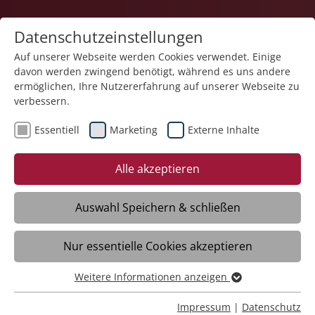
Datenschutzeinstellungen
Auf unserer Webseite werden Cookies verwendet. Einige
davon werden zwingend benötigt, während es uns andere
Karriere
ermöglichen, Ihre Nutzererfahrung auf unserer Webseite zu
verbessern.
Essentiell
Marketing
Externe Inhalte
Alle akzeptieren
Auswahl Speichern & schließen
Nur essentielle Cookies akzeptieren
Freiwilligendienst - FSJ | BFD (m/w/d) für
2026
Weitere Informationen anzeigen
Essentiell
Essentielle Cookies werden für grundlegende Funktionen
Impressum
|
Datenschutz