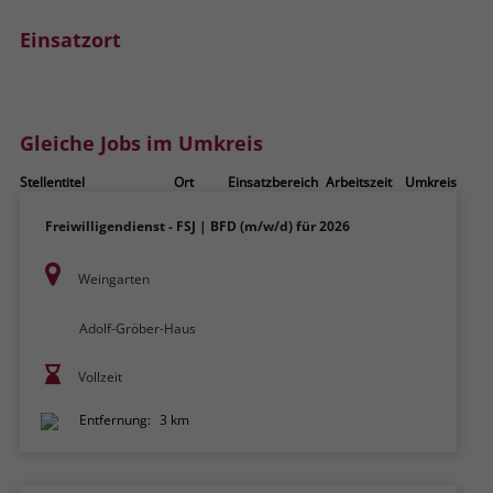
zeigen. Das _fbp-Cookie sammelt keine
persönlich identifizierbaren
Einsatzort
Informationen und wird von Facebook
nur platziert, um Daten an das
Unternehmen zurückzusenden.
Gleiche Jobs im Umkreis
Stellentitel
Ort
Einsatzbereich
Arbeitszeit
Umkreis
Freiwilligendienst - FSJ | BFD (m/w/d) für 2026
Weingarten
Adolf-Gröber-Haus
Vollzeit
Entfernung:
3 km