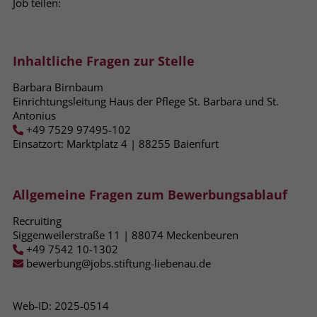
Job teilen:
Name
_fbp
Anbieter
Facebook
Inhaltliche Fragen zur Stelle
Barbara Birnbaum
Laufzeit
3 Monate
Einrichtungsleitung Haus der Pflege St. Barbara und St.
Antonius
Der Zweck von _fbp ist vollständig auf
+49 7529 97495-102
die Werbe- und Analysebemühungen
Einsatzort: Marktplatz 4 | 88255​ Baienfurt
von Facebook zurückzuführen. Dieses
Cookie ist ein Erstanbieter-Cookie, d. h.
Facebook platziert es, während ein
Allgemeine Fragen zum Bewerbungsablauf
Verbraucher auf Facebook ist. Dieses
Cookie verfolgt die Besuche eines
Recruiting
Nutzers auf verschiedenen Websites
Siggenweilerstraße 11 | 88074 Meckenbeuren
und meldet dieses Verhalten an
+49 7542 10-1302
Zweck
Facebook. Facebook kann dann die
bewerbung@jobs.stiftung-liebenau.de
gesammelten Daten nutzen, um den
Nutzer besser zu verstehen und
bessere, relevantere Werbung zu
Web-ID: 2025-0514