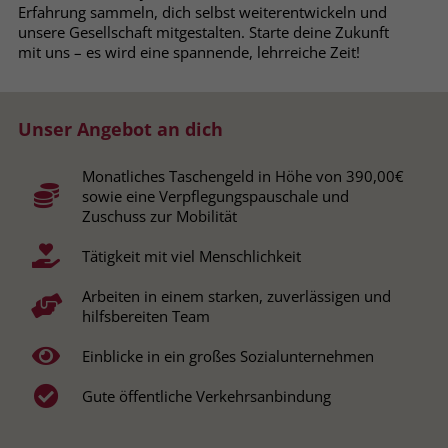
Erfahrung sammeln, dich selbst weiterentwickeln und
Browsers und die Einstellungen
unsere Gesellschaft mitgestalten. Starte deine Zukunft
exklusiv für diese Website zu speichern.
Name
PHPSESSID
mit uns – es wird eine spannende, lehrreiche Zeit!
Zweck
Dadurch wird gewährleistet, dass
Aktionen, die bei späteren Besuchen
Anbieter
stiftung-liebenau.de
derselben Website durchgeführt
Unser Angebot an dich
werden, mit derselben
Laufzeit
Session
Benutzerkennung verknüpft werden.
Monatliches Taschengeld in Höhe von 390,00€
Behält die Zustände des Benutzers bei
Zweck
sowie eine Verpflegungspauschale und
allen Seitenanfragen bei.
Name
_clsk
Zuschuss zur Mobilität
Tätigkeit mit viel Menschlichkeit
Anbieter
www.clarity.ms
Name
cookie_optin
Arbeiten in einem starken, zuverlässigen und
Laufzeit
1 Jahr
Anbieter
www.stiftung-liebenau.de
hilfsbereiten Team
Microsoft Clarity setzt dieses Cookie,
Laufzeit
1 Monat
Einblicke in ein großes Sozialunternehmen
um die Seitenaufrufe eines Benutzers
Zweck
zu speichern und in einer einzigen
Behält die Zustimmung des Benutzers
Gute öffentliche Verkehrsanbindung
Zweck
Sitzungsaufzeichnung
zum Cookie Opt-In
zusammenzufassen.