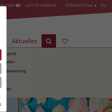
ORLESEN
LEICHTE SPRACHE
INTERNATIONAL
EN
g
Aktuelles
renamt
ie Stellen
tiativbewerbung
takt
erviews
z