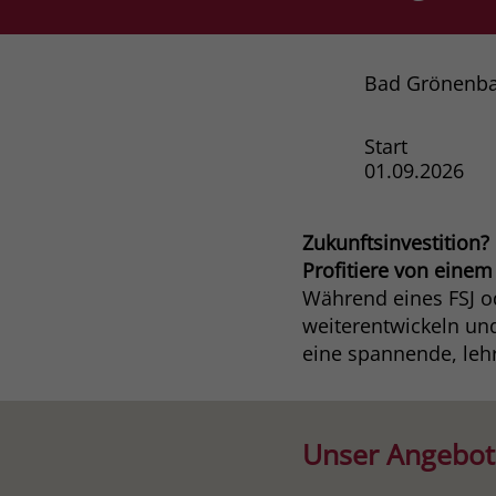
Bad Grönenb
Start
01.09.2026
Zukunftsinvestition?
Profitiere von einem
Während eines FSJ od
weiterentwickeln und
eine spannende, lehr
Unser Angebot