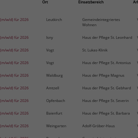
Ort
Einsatzbereich
Ar
D (m/w/d) für 2026
Leutkirch
Gemeindeintegriertes
Wohnen
D (m/w/d) für 2026
Isny
Haus der Pflege St. Leonhard
D (m/w/d) für 2026
Vogt
St. Lukas-Klinik
D (m/w/d) für 2026
Vogt
Haus der Pflege St. Antonius
D (m/w/d) für 2026
Waldburg
Haus der Pflege Magnus
D (m/w/d) für 2026
Amtzell
Haus der Pflege St. Gebhard
D (m/w/d) für 2026
Opfenbach
Haus der Pflege St. Severin
D (m/w/d) für 2026
Baienfurt
Haus der Pflege St. Barbara
D (m/w/d) für 2026
Weingarten
Adolf-Gröber-Haus