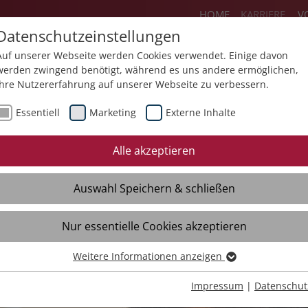
HOME
KARRIERE
V
Datenschutzeinstellungen
Auf unserer Webseite werden Cookies verwendet. Einige davon
werden zwingend benötigt, während es uns andere ermöglichen,
Ihre Nutzererfahrung auf unserer Webseite zu verbessern.
ereiche
Flexteam
Jobs
Ausbildun
Essentiell
Marketing
Externe Inhalte
Initiativbewerbung
Quereinstieg
Eh
Alle akzeptieren
Freie Stellen
Fre
Auswahl Speichern & schließen
Initiativbewerbung
Ini
Kontakt
Kon
Nur essentielle Cookies akzeptieren
Interviews
Int
Weitere Informationen anzeigen
Essentiell
Essentielle Cookies werden für grundlegende Funktionen der
Impressum
|
Datenschut
Webseite benötigt. Dadurch ist gewährleistet, dass die Webseite