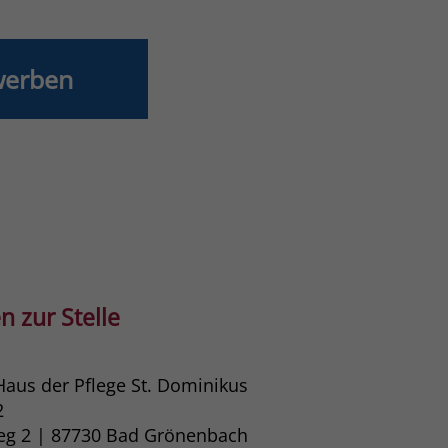
Laufzeit
3 Monate
werben
Der Zweck von _fbp ist vollständig auf die
Werbe- und Analysebemühungen von
Facebook zurückzuführen. Dieses Cookie ist
ein Erstanbieter-Cookie, d. h. Facebook
platziert es, während ein Verbraucher auf
Facebook ist. Dieses Cookie verfolgt die
Besuche eines Nutzers auf verschiedenen
Websites und meldet dieses Verhalten an
Zweck
Facebook. Facebook kann dann die
gesammelten Daten nutzen, um den Nutzer
besser zu verstehen und bessere, relevantere
n zur Stelle
Werbung zu zeigen. Das _fbp-Cookie sammelt
keine persönlich identifizierbaren
Informationen und wird von Facebook nur
Haus der Pflege St. Dominikus
platziert, um Daten an das Unternehmen
2
zurückzusenden.
weg 2 | 87730​ Bad Grönenbach