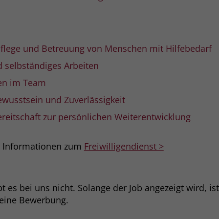
Name
_gcl_dc
Anbieter
Google Ads
Pflege und Betreuung von Menschen mit Hilfebedarf
nd selbständiges Arbeiten
Laufzeit
90 Tage
en im Team
Dieses Cookie wird gesetzt, wenn ein User
wusstsein und Zuverlässigkeit
über einen Klick auf eine Google
Werbeanzeige auf die Website gelangt. Es
reitschaft zur persönlichen Weiterentwicklung
enthält Informationen darüber, welche
Zweck
Werbeanzeige geklickt wurde, sodass erzielte
Erfolge wie z.B. Bestellungen oder
r Informationen zum
Freiwilligendienst >
Kontaktanfragen der Anzeige zugewiesen
werden können.
 es bei uns nicht. Solange der Job angezeigt wird, is
Name
_fbp
deine Bewerbung.
Anbieter
Facebook