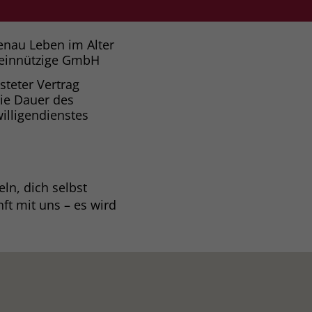
enau Leben im Alter
einnützige GmbH
isteter Vertrag
die Dauer des
willigendienstes
ln, dich selbst
ft mit uns – es wird