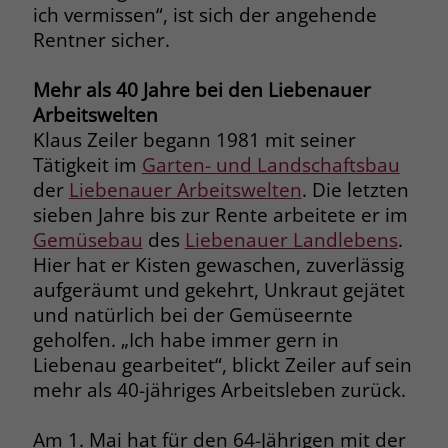
welche Werbeanzeige geklickt wurde,
ich vermissen“, ist sich der angehende
sodass erzielte Erfolge wie z.B.
Rentner sicher.
Bestellungen oder Kontaktanfragen der
Anzeige zugewiesen werden können.
Mehr als 40 Jahre bei den Liebenauer
Arbeitswelten
Klaus Zeiler begann 1981 mit seiner
Name
_gcl_dc
Tätigkeit im
Garten- und Landschaftsbau
Anbieter
Google Ads
der
Liebenauer Arbeitswelten
. Die letzten
sieben Jahre bis zur Rente arbeitete er im
Laufzeit
90 Tage
Gemüsebau
des
Liebenauer Landlebens
.
Hier hat er Kisten gewaschen, zuverlässig
Dieses Cookie wird gesetzt, wenn ein
aufgeräumt und gekehrt, Unkraut gejätet
User über einen Klick auf eine Google
und natürlich bei der Gemüseernte
Werbeanzeige auf die Website gelangt.
Es enthält Informationen darüber,
geholfen. „Ich habe immer gern in
Zweck
welche Werbeanzeige geklickt wurde,
Liebenau gearbeitet“, blickt Zeiler auf sein
sodass erzielte Erfolge wie z.B.
mehr als 40-jähriges Arbeitsleben zurück.
Bestellungen oder Kontaktanfragen der
Anzeige zugewiesen werden können.
Am 1. Mai hat für den 64-Jährigen mit der