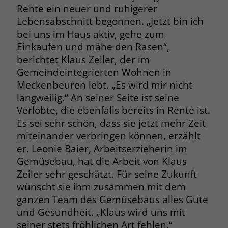
Rente ein neuer und ruhigerer
Name
_fbp
Lebensabschnitt begonnen. „Jetzt bin ich
bei uns im Haus aktiv, gehe zum
Anbieter
Facebook
Einkaufen und mähe den Rasen“,
berichtet Klaus Zeiler, der im
Laufzeit
3 Monate
Gemeindeintegrierten Wohnen in
Meckenbeuren lebt. „Es wird mir nicht
Der Zweck von _fbp ist vollständig auf
langweilig.“ An seiner Seite ist seine
die Werbe- und Analysebemühungen
von Facebook zurückzuführen. Dieses
Verlobte, die ebenfalls bereits in Rente ist.
Cookie ist ein Erstanbieter-Cookie, d. h.
Es sei sehr schön, dass sie jetzt mehr Zeit
Facebook platziert es, während ein
miteinander verbringen können, erzählt
Verbraucher auf Facebook ist. Dieses
er. Leonie Baier, Arbeitserzieherin im
Cookie verfolgt die Besuche eines
Gemüsebau, hat die Arbeit von Klaus
Nutzers auf verschiedenen Websites
Zeiler sehr geschätzt. Für seine Zukunft
und meldet dieses Verhalten an
Zweck
wünscht sie ihm zusammen mit dem
Facebook. Facebook kann dann die
gesammelten Daten nutzen, um den
ganzen Team des Gemüsebaus alles Gute
Nutzer besser zu verstehen und
und Gesundheit. „Klaus wird uns mit
bessere, relevantere Werbung zu
seiner stets fröhlichen Art fehlen.“