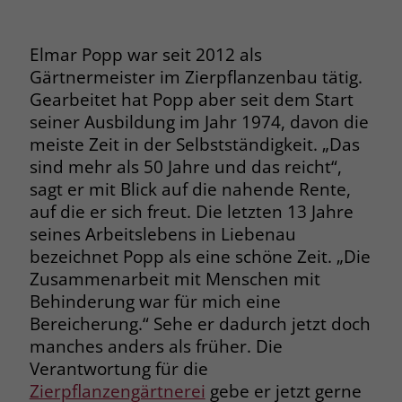
Browsers und die Einstellungen
exklusiv für diese Website zu speichern.
Name
PHPSESSID
Elmar Popp war seit 2012 als
Zweck
Dadurch wird gewährleistet, dass
Gärtnermeister im Zierpflanzenbau tätig.
Aktionen, die bei späteren Besuchen
Anbieter
stiftung-liebenau.de
derselben Website durchgeführt
Gearbeitet hat Popp aber seit dem Start
werden, mit derselben
seiner Ausbildung im Jahr 1974, davon die
Laufzeit
Session
Benutzerkennung verknüpft werden.
meiste Zeit in der Selbstständigkeit. „Das
Behält die Zustände des Benutzers bei
sind mehr als 50 Jahre und das reicht“,
Zweck
allen Seitenanfragen bei.
sagt er mit Blick auf die nahende Rente,
Name
_clsk
auf die er sich freut. Die letzten 13 Jahre
Anbieter
www.clarity.ms
seines Arbeitslebens in Liebenau
Name
cookie_optin
bezeichnet Popp als eine schöne Zeit. „Die
Laufzeit
1 Jahr
Anbieter
www.stiftung-liebenau.de
Zusammenarbeit mit Menschen mit
Behinderung war für mich eine
Microsoft Clarity setzt dieses Cookie,
Laufzeit
1 Monat
Bereicherung.“ Sehe er dadurch jetzt doch
um die Seitenaufrufe eines Benutzers
manches anders als früher. Die
Zweck
zu speichern und in einer einzigen
Behält die Zustimmung des Benutzers
Zweck
Verantwortung für die
Sitzungsaufzeichnung
zum Cookie Opt-In
zusammenzufassen.
Zierpflanzengärtnerei
gebe er jetzt gerne