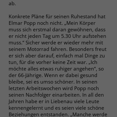
ab.
Name
__cf_bm
Name
_gcl_au
Konkrete Pläne für seinen Ruhestand hat
Anbieter
.fonts.net
Elmar Popp noch nicht. „Mein Körper
Anbieter
Google Ads
muss sich erstmal daran gewöhnen, dass
Laufzeit
30 Minuten
Laufzeit
90 Tage
er nicht jeden Tag um 5.30 Uhr aufstehen
muss.“ Sicher werde er wieder mehr mit
This cookie, set by Cloudflare, is used to
Zweck
Zweck
Enthält eine zufallsgenerierte User-ID.
support Cloudflare Bot Management.
seinem Motorrad fahren. Besonders freut
er sich aber darauf, einfach mal Dinge zu
tun, für die vorher keine Zeit war. „Ich
Name
_gcl_aw
Name
JSessionID
möchte alles etwas ruhiger angehen“, so
Anbieter
Google Ads
der 66-Jährige. Wenn er dabei gesund
Anbieter
jobs.stiftung-liebenau.de
bleibe, sei es umso schöner. In seinen
Laufzeit
90 Tage
Laufzeit
Session
letzten Arbeitswochen wird Popp noch
seinen Nachfolger einarbeiten. In all den
Dieses Cookie wird gesetzt, wenn ein
Behält die Zustände des Benutzers bei
Jahren habe er in Liebenau viele Leute
Zweck
User über einen Klick auf eine Google
allen Seitenanfragen bei.
kennengelernt und es seien viele schöne
Werbeanzeige auf die Website gelangt.
Beziehungen entstanden. „Manche werde
Es enthält Informationen darüber,
Zweck