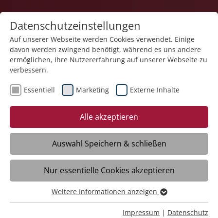
Datenschutzeinstellungen
Auf unserer Webseite werden Cookies verwendet. Einige
davon werden zwingend benötigt, während es uns andere
ermöglichen, Ihre Nutzererfahrung auf unserer Webseite zu
verbessern.
Essentiell
Marketing
Externe Inhalte
16.10.2025
Abschied in den Ruhestand
Alle akzeptieren
Meckenbeuren/Liebenau – Elmar Popp,
Auswahl Speichern & schließen
zwölf Jahre Gärtnermeister im
Zierpflanzenbau der Liebenauer
Nur essentielle Cookies akzeptieren
Arbeitswelten, geht zum 1. September in
Rente. Besonders freut er sich darauf,
Weitere Informationen anzeigen
Essentiell
einfach mal Dinge zu tun, für die vorher
Essentielle Cookies werden für grundlegende Funktionen
Impressum
|
Datenschutz
keine Zeit war. Klaus Zeiler war insgesamt