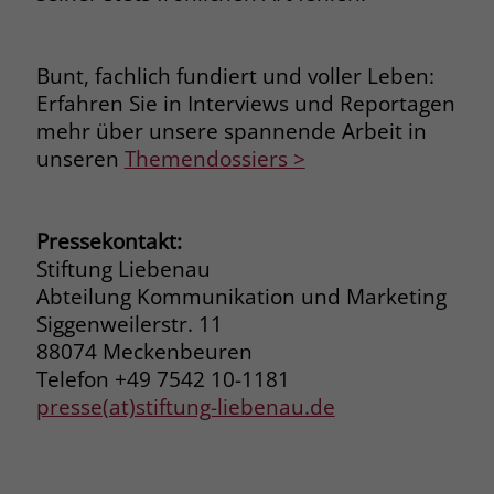
zeigen. Das _fbp-Cookie sammelt keine
persönlich identifizierbaren
Informationen und wird von Facebook
Bunt, fachlich fundiert und voller Leben:
nur platziert, um Daten an das
Erfahren Sie in Interviews und Reportagen
Unternehmen zurückzusenden.
mehr über unsere spannende Arbeit in
unseren
Themendossiers >
Pressekontakt:
Stiftung Liebenau
Abteilung Kommunikation und Marketing
Siggenweilerstr. 11
88074 Meckenbeuren
Telefon +49 7542 10-1181
presse(at)stiftung-liebenau.de