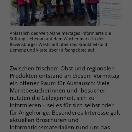
Browsers und die Einstellungen
exklusiv für diese Website zu speichern.
Name
PHPSESSID
Zweck
Dadurch wird gewährleistet, dass
Aktionen, die bei späteren Besuchen
Anbieter
stiftung-liebenau.de
derselben Website durchgeführt
Anlässlich des Welt-Alzheimertages informierte die
werden, mit derselben
Stiftung Liebenau auf dem Wochenmarkt in der
Laufzeit
Session
Benutzerkennung verknüpft werden.
Ravensburger Weststadt über das Krankheitsbild
Demenz und klärte über Hilfsangebote auf.
Behält die Zustände des Benutzers bei
Zweck
allen Seitenanfragen bei.
Name
_clsk
Zwischen frischem Obst und regionalen
Produkten entstand an diesem Vormittag
Anbieter
www.clarity.ms
Name
cookie_optin
ein offener Raum für Austausch: Viele
Laufzeit
1 Jahr
Marktbesucherinnen und -besucher
Anbieter
www.stiftung-liebenau.de
nutzten die Gelegenheit, sich zu
Microsoft Clarity setzt dieses Cookie,
Laufzeit
1 Monat
informieren – sei es für sich selbst oder
um die Seitenaufrufe eines Benutzers
für Angehörige. Besonderes Interesse galt
Zweck
zu speichern und in einer einzigen
Behält die Zustimmung des Benutzers
aktuellen Broschüren und
Zweck
Sitzungsaufzeichnung
zum Cookie Opt-In
Informationsmaterialien rund um das
zusammenzufassen.