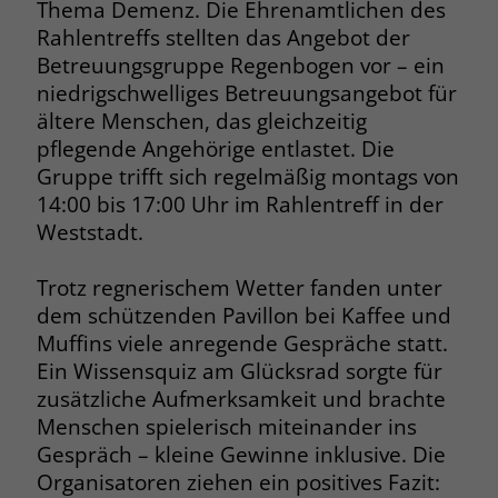
Thema Demenz. Die Ehrenamtlichen des
Rahlentreffs stellten das Angebot der
Name
__cf_bm
Name
_gcl_au
Betreuungsgruppe Regenbogen vor – ein
Anbieter
.fonts.net
niedrigschwelliges Betreuungsangebot für
Anbieter
Google Ads
ältere Menschen, das gleichzeitig
Laufzeit
30 Minuten
pflegende Angehörige entlastet. Die
Laufzeit
90 Tage
Gruppe trifft sich regelmäßig montags von
This cookie, set by Cloudflare, is used to
Zweck
Zweck
Enthält eine zufallsgenerierte User-ID.
14:00 bis 17:00 Uhr im Rahlentreff in der
support Cloudflare Bot Management.
Weststadt.
Name
_gcl_aw
Name
JSessionID
Trotz regnerischem Wetter fanden unter
dem schützenden Pavillon bei Kaffee und
Anbieter
Google Ads
Anbieter
jobs.stiftung-liebenau.de
Muffins viele anregende Gespräche statt.
Laufzeit
90 Tage
Ein Wissensquiz am Glücksrad sorgte für
Laufzeit
Session
zusätzliche Aufmerksamkeit und brachte
Dieses Cookie wird gesetzt, wenn ein
Behält die Zustände des Benutzers bei
Menschen spielerisch miteinander ins
Zweck
User über einen Klick auf eine Google
allen Seitenanfragen bei.
Gespräch – kleine Gewinne inklusive. Die
Werbeanzeige auf die Website gelangt.
Organisatoren ziehen ein positives Fazit:
Es enthält Informationen darüber,
Zweck