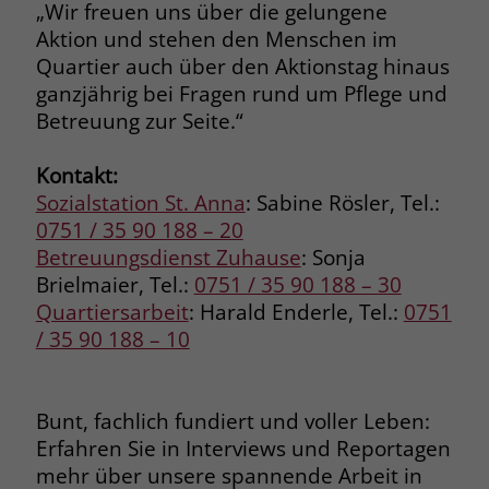
„Wir freuen uns über die gelungene
welche Werbeanzeige geklickt wurde,
sodass erzielte Erfolge wie z.B.
Aktion und stehen den Menschen im
Bestellungen oder Kontaktanfragen der
Quartier auch über den Aktionstag hinaus
Anzeige zugewiesen werden können.
ganzjährig bei Fragen rund um Pflege und
Betreuung zur Seite.“
Name
_gcl_dc
Kontakt:
Anbieter
Google Ads
Sozialstation St. Anna
: Sabine Rösler, Tel.:
0751 / 35 90 188 – 20
Laufzeit
90 Tage
Betreuungsdienst Zuhause
: Sonja
Brielmaier, Tel.:
0751 / 35 90 188 – 30
Dieses Cookie wird gesetzt, wenn ein
Quartiersarbeit
: Harald Enderle, Tel.:
0751
User über einen Klick auf eine Google
/ 35 90 188 – 10
Werbeanzeige auf die Website gelangt.
Es enthält Informationen darüber,
Zweck
welche Werbeanzeige geklickt wurde,
sodass erzielte Erfolge wie z.B.
Bunt, fachlich fundiert und voller Leben:
Bestellungen oder Kontaktanfragen der
Erfahren Sie in Interviews und Reportagen
Anzeige zugewiesen werden können.
mehr über unsere spannende Arbeit in