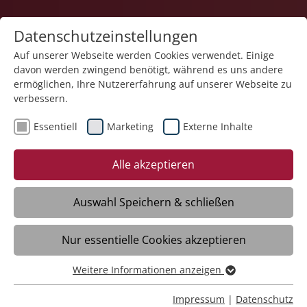
Datenschutzeinstellungen
Auf unserer Webseite werden Cookies verwendet. Einige
davon werden zwingend benötigt, während es uns andere
ermöglichen, Ihre Nutzererfahrung auf unserer Webseite zu
verbessern.
Essentiell
Marketing
Externe Inhalte
13.10.2025
Gemeinsam für Menschen
Alle akzeptieren
mit Demenz:
Informationsstand auf dem
Auswahl Speichern & schließen
Wochenmarkt
Nur essentielle Cookies akzeptieren
Weitere Informationen anzeigen
Ravensburg – Anlässlich des
Essentiell
Weltalzheimertages war die Stiftung
Essentielle Cookies werden für grundlegende Funktionen
Impressum
|
Datenschutz