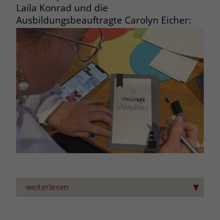
Laila Konrad und die
der Stiftung Liebenau ins Blickfeld.
Ausbildungsbeauftragte Carolyn Eicher:
Die dritte große Säule ist ein Projekt,
das die Teilnehmenden selbst wählen
und in Absprache mit ihren
Vorgesetzen in ihrem Arbeitsalltag
selbstständig umsetzen. Während
dieser Zeit gibt es mehrere
Coachingbausteine.
Die Führungswerkstatt wird im
zweijährigen Turnus angeboten.
weiterlesen
„Wir haben beispielsweise unser