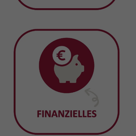
Bestandteil der Ausbildung können
unsere Auszubildenden ihre Team-
und Kommunikationsfähigkeit sowie
ihre Organisationskompetenz
ausbauen“, erläutert Carolyn Eicher,
Ausbildungsbeauftragte der Holding.
Zudem soll das A-Team den
Zusammenhalt unter den
Auszubildenden fördern, die
Kompetenz Netzwerke aufzubauen
vermitteln und das Selbstvertrauen
stärken.
„Dass wir Verantwortung bekommen,
zeigt, dass man uns Vertrauen
schenkt“, freut sich Konrad. „Denn wir
wollen ja nicht nur eine gute
Ausbildung absolvieren, sondern