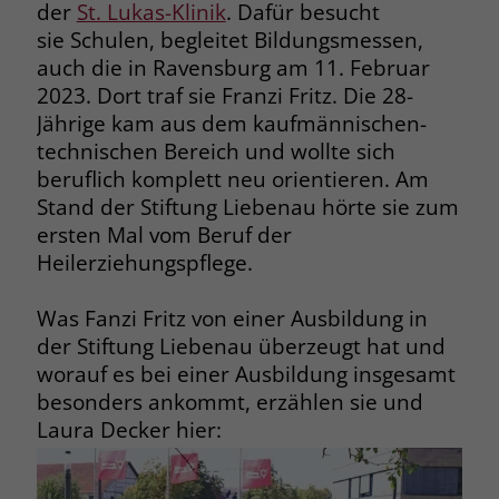
ermöglicht werden. Auch dürfen in
der
St. Lukas-Klinik
. Dafür besucht
und Ergänzung von bereits
den Heimatländern keine eigene
sie Schulen, begleitet Bildungsmessen,
vorhandenem Wissen, vieles ist auch
Personallücken entstehen, die
auch die in Ravensburg am 11. Februar
neu für ausländische Pflegekräfte,
letztlich zu gesellschaftlichen
2023. Dort traf sie Franzi Fritz. Die 28-
zum Beispiel die Vorschriften zur
Verwerfungen in den jeweiligen
Jährige kam aus dem kaufmännischen-
Pflegedokumentation“, erklärt Carola
Ländern führen können. Diese
technischen Bereich und wollte sich
Merk, Abteilungsleiterin für den
„modernen Formen des
beruflich komplett neu orientieren. Am
Bereich Pflege und Betreuung am
Menschenhandels“ passen nicht zur
Stand der Stiftung Liebenau hörte sie zum
Berufsbildungswerk Adolf Aich der
Stiftung Liebenau. Wir haben also
ersten Mal vom Beruf der
Stiftung Liebenau
, das die Kurse
zuallererst einen Ethikkodex
Heilerziehungspflege.
anbietet. Den Praxisteil absolvieren
aufgesetzt, der bis heute unser
die Pflegekräfte aktuell im
Fundament ist.
Was Fanzi Fritz von einer Ausbildung in
Schwerstpflegebereich des
der Stiftung Liebenau überzeugt hat und
Franziskuszentrum Friedrichshafen
Wie ging es dann konkret weiter?
worauf es bei einer Ausbildung insgesamt
und auf der Station 21 der St. Lukas-
Damit Menschen sich in ein fremdes
besonders ankommt, erzählen sie und
Klinik, die die medizinische Prüfung
Land integrieren können, sind
Laura Decker hier:
abnimmt.
Sprachkenntnisse das A und O. Mit
Unterstützung von
Wegen des großen Bedarfs wird es