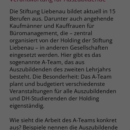
und Coaching zu einem konkreten
Job des Personalers heute und in
Die Stiftung Liebenau bildet aktuell in 15
Projekt. Johanna Konzack, Leiterin der
Zukunft abwechslungsreich und
Berufen aus. Darunter auch angehende
Akademie Schloss Liebenau
, bringt
spannend.
Kaufmänner und Kauffrauen für
die Ziele auf einen Nenner: „Die
Büromanagement, die – zentral
Führungskräfte erfahren eine
Sandra Kasack, Katharina Rief
organisiert von der Holding der Stiftung
Stärkung in ihrer Rolle, bekommen
Liebenau – in anderen Gesellschaften
das notwendige Handwerkszeug für
eingesetzt werden. Hier gibt es das
ihre Leitungsaufgaben und können
sogenannte A-Team, das aus
Netzwerke knüpfen.“
Auszubildenden des zweiten Lehrjahrs
besteht. Die Besonderheit: Das A-Team
Die Führungswerkstatt ruht auf drei
plant und budgetiert verschiedenste
Säulen. Zunächst geht es um die
Veranstaltungen für alle Auszubildenden
Rollen- und Kompetenzentwicklung
und DH-Studierenden der Holding
als Leitungskraft. Der zweite
eigenständig.
Schwerpunkt nimmt die Identität, das
Leitbild, das unternehmerische
Wie sieht die Arbeit des A-Teams konkret
Handeln und Strategien zur
aus? Beispiele nennen die Auszubildende
Zukunftsgestaltung des Verbundes