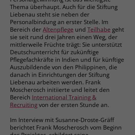
attraktiv, für andere wiederum
Thema überhaupt. Auch für die Stiftung
Name
__cf_bm
weniger ansprechend. Die
Liebenau steht sie neben der
Name
_gcl_au
Möglichkeiten der Digitalisierung oder
Personalbindung an erster Stelle. Im
Anbieter
.fonts.net
Anbieter
Google Ads
der sich rasant fortentwickelnden
Bereich der
Altenpflege
und
Teilhabe
geht
Laufzeit
30 Minuten
Künstlichen Intelligenz (KI) können
sie seit rund drei Jahren einen Weg, der
Laufzeit
90 Tage
einerseits die Arbeit in vielen
mittlerweile Früchte trägt: Sie unterstützt
This cookie, set by Cloudflare, is used to
Tätigkeitsfeldern unterstützen –
Deutschunterricht für zukünftige
Zweck
Zweck
Enthält eine zufallsgenerierte User-ID.
support Cloudflare Bot Management.
andererseits stehen hierdurch
Pflegefachkräfte in Indien und für künftige
manche Berufe und ganze Branchen
Auszubildende von den Philippinen, die
Name
_gcl_aw
vor einem Umbruch oder in der
danach in Einrichtungen der Stiftung
Name
JSessionID
bisherigen Form vor dem Aus.
Liebenau arbeiten werden. Frank
Anbieter
Google Ads
Anbieter
jobs.stiftung-liebenau.de
Moscherosch initiierte und leitet den
Hinter diesen Fragen und den
Bereich
International Training &
Laufzeit
90 Tage
Laufzeit
Session
skizzierten Entwicklungen steht im
Recruiting
von der ersten Stunde an.
Kern in den meisten Fällen häufig
Dieses Cookie wird gesetzt, wenn ein
Behält die Zustände des Benutzers bei
Zweck
User über einen Klick auf eine Google
eine ganz grundsätzliche Frage: Was
Im Interview mit Susanne-Droste-Gräff
allen Seitenanfragen bei.
Werbeanzeige auf die Website gelangt.
bedeutet Arbeit für mich, für den
berichtet Frank Moscherosch vom Beginn
Es enthält Informationen darüber,
Menschen überhaupt? Ein Ansatz für
des Projektes, schildert seine
Zweck