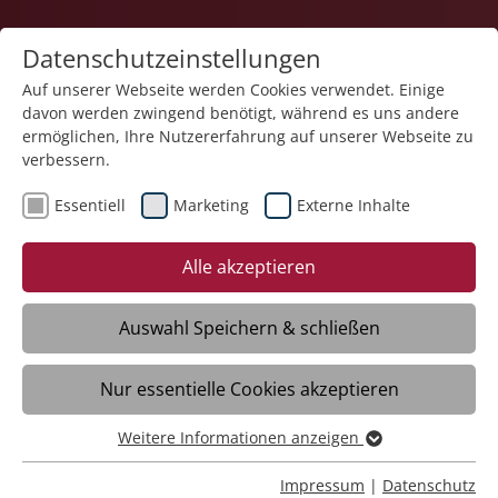
Datenschutzeinstellungen
Auf unserer Webseite werden Cookies verwendet. Einige
davon werden zwingend benötigt, während es uns andere
ermöglichen, Ihre Nutzererfahrung auf unserer Webseite zu
verbessern.
Arbeit – schön und gut
Essentiell
Marketing
Externe Inhalte
Alle akzeptieren
Was bedeutet Arbeit für den
Menschen?
Auswahl Speichern & schließen
Soziale Berufe haben einen hohen
Mehrwert im Leben. Im Laufe ihres
Nur essentielle Cookies akzeptieren
Berufslebens reflektieren viele
Weitere Informationen anzeigen
erwerbstätige Menschen regelmäßig ihr
Essentiell
tägliches Tun. Hiermit verbundene Fragen
Essentielle Cookies werden für grundlegende Funktionen
Impressum
|
Datenschutz