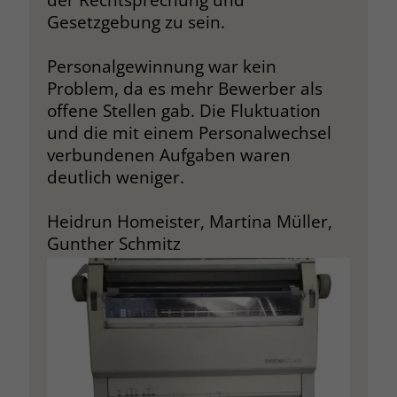
Unternehmensphilosophie und der
Gesetzgebung zu sein.
Geschäftsleitung.
Personalgewinnung war kein
Unsere Tage sind nur begrenzt
Problem, da es mehr Bewerber als
planbar, wir leben sozusagen „von
offene Stellen gab. Die Fluktuation
der Hand in den Mund“ und
und die mit einem Personalwechsel
versuchen, den Spagat
verbundenen Aufgaben waren
hinzubekommen zwischen
deutlich weniger.
Mitarbeitenden, Arbeitsrecht und
dem vorgegebenen Budgetrahmen.
Heidrun Homeister, Martina Müller,
Gute Personaler schaffen den
Gunther Schmitz
zufriedenstellenden Kompromiss für
alle Seiten ohne Ungerechtigkeit.