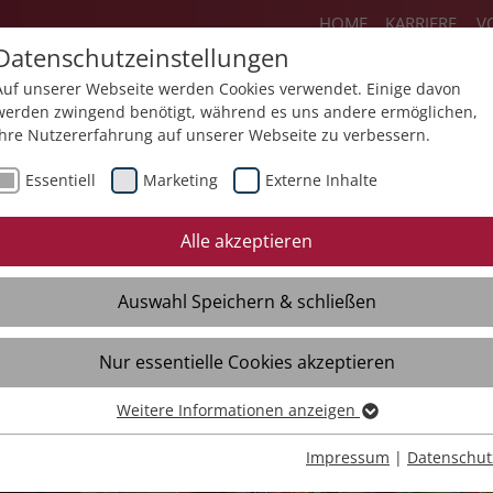
HOME
KARRIERE
V
Datenschutzeinstellungen
Auf unserer Webseite werden Cookies verwendet. Einige davon
werden zwingend benötigt, während es uns andere ermöglichen,
Ihre Nutzererfahrung auf unserer Webseite zu verbessern.
ienstleistungen
Produkte
Über un
Essentiell
Marketing
Externe Inhalte
Alle akzeptieren
Auswahl Speichern & schließen
Nur essentielle Cookies akzeptieren
Weitere Informationen anzeigen
Essentiell
Essentielle Cookies werden für grundlegende Funktionen der
Impressum
|
Datenschut
Webseite benötigt. Dadurch ist gewährleistet, dass die Webseite