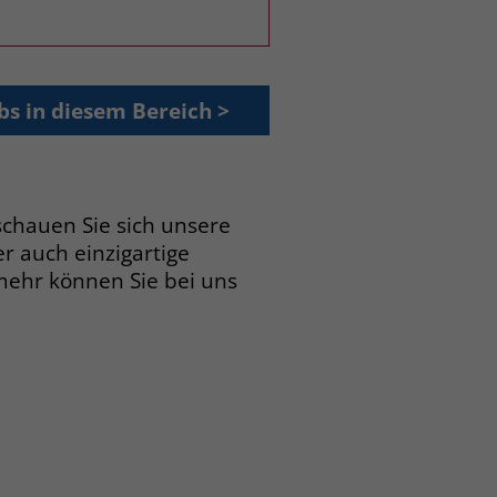
bs in diesem Bereich >
chauen Sie sich unsere
r auch einzigartige
mehr können Sie bei uns