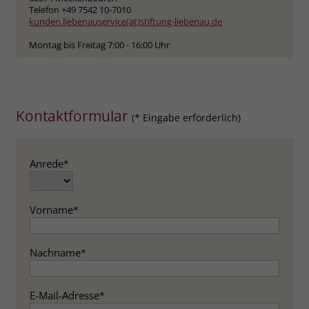
zeigen. Das _fbp-Cookie sammelt keine
Telefon +49 7542 10-7010
persönlich identifizierbaren
kunden.liebenauservice(at)stiftung-liebenau.de
Informationen und wird von Facebook
Montag bis Freitag 7:00 - 16:00 Uhr
nur platziert, um Daten an das
Unternehmen zurückzusenden.
Kontaktformular
(* Eingabe erforderlich)
Anrede
*
Vorname
*
Nachname
*
E-Mail-Adresse
*