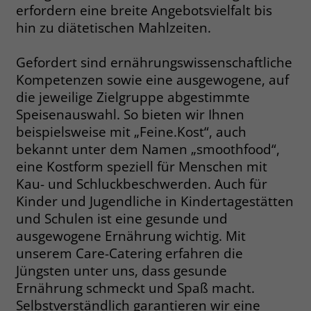
erfordern eine breite Angebotsvielfalt bis
Name
__cf_bm
hin zu diätetischen Mahlzeiten.
Name
_gcl_au
Anbieter
.fonts.net
Gefordert sind ernährungswissenschaftliche
Anbieter
Google Ads
Kompetenzen sowie eine ausgewogene, auf
Laufzeit
30 Minuten
Laufzeit
90 Tage
die jeweilige Zielgruppe abgestimmte
This cookie, set by Cloudflare, is used to
Speisenauswahl. So bieten wir Ihnen
Zweck
Zweck
Enthält eine zufallsgenerierte User-ID.
support Cloudflare Bot Management.
beispielsweise mit „Feine.Kost“, auch
bekannt unter dem Namen „smoothfood“,
eine Kostform speziell für Menschen mit
Name
_gcl_aw
Name
JSessionID
Kau- und Schluckbeschwerden. Auch für
Anbieter
Google Ads
Kinder und Jugendliche in Kindertagestätten
Anbieter
jobs.stiftung-liebenau.de
und Schulen ist eine gesunde und
Laufzeit
90 Tage
Laufzeit
Session
ausgewogene Ernährung wichtig. Mit
unserem Care-Catering erfahren die
Dieses Cookie wird gesetzt, wenn ein
Behält die Zustände des Benutzers bei
Zweck
Jüngsten unter uns, dass gesunde
User über einen Klick auf eine Google
allen Seitenanfragen bei.
Ernährung schmeckt und Spaß macht.
Werbeanzeige auf die Website gelangt.
Es enthält Informationen darüber,
Selbstverständlich garantieren wir eine
Zweck