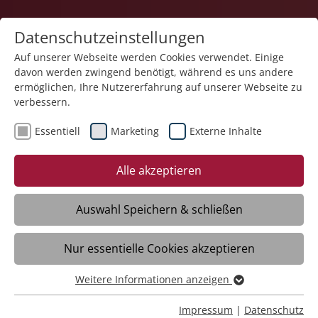
Datenschutzeinstellungen
Auf unserer Webseite werden Cookies verwendet. Einige
davon werden zwingend benötigt, während es uns andere
Service und Produkte
ermöglichen, Ihre Nutzererfahrung auf unserer Webseite zu
verbessern.
Essentiell
Marketing
Externe Inhalte
Alle akzeptieren
Auswahl Speichern & schließen
Care-Catering
Nur essentielle Cookies akzeptieren
Daten
Weitere Informationen anzeigen
Essentiell
Essentielle Cookies werden für grundlegende Funktionen
Impressum
|
Datenschutz