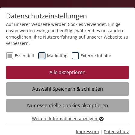
Datenschutzeinstellungen
Auf unserer Webseite werden Cookies verwendet. Einige
davon werden zwingend benötigt, während es uns andere
Service und Produkte
ermöglichen, Ihre Nutzererfahrung auf unserer Webseite zu
verbessern.
Essentiell
Marketing
Externe Inhalte
Alle akzeptieren
Auswahl Speichern & schließen
Elektrotechnik
Nur essentielle Cookies akzeptieren
Meckenbeuren
Weitere Informationen anzeigen
Essentiell
Öffnungszeiten
Essentielle Cookies werden für grundlegende Funktionen
Impressum
|
Datenschutz