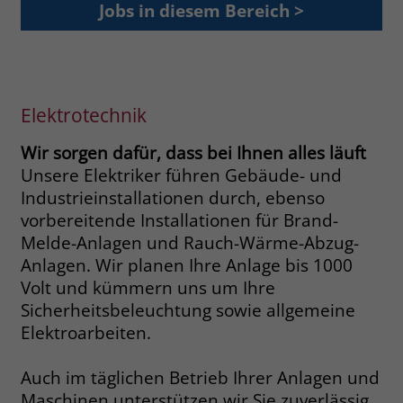
Jobs in diesem Bereich >
Browsers und die Einstellungen
exklusiv für diese Website zu speichern.
Name
PHPSESSID
Zweck
Dadurch wird gewährleistet, dass
Aktionen, die bei späteren Besuchen
Anbieter
stiftung-liebenau.de
derselben Website durchgeführt
Elektrotechnik
werden, mit derselben
Laufzeit
Session
Benutzerkennung verknüpft werden.
Wir sorgen dafür, dass bei Ihnen alles läuft
Behält die Zustände des Benutzers bei
Zweck
Unsere Elektriker führen Gebäude- und
allen Seitenanfragen bei.
Name
_clsk
Industrieinstallationen durch, ebenso
vorbereitende Installationen für Brand-
Anbieter
www.clarity.ms
Name
cookie_optin
Melde-Anlagen und Rauch-Wärme-Abzug-
Anlagen. Wir planen Ihre Anlage bis 1000
Laufzeit
1 Jahr
Anbieter
www.stiftung-liebenau.de
Volt und kümmern uns um Ihre
Sicherheitsbeleuchtung sowie allgemeine
Microsoft Clarity setzt dieses Cookie,
Laufzeit
1 Monat
um die Seitenaufrufe eines Benutzers
Elektroarbeiten.
Zweck
zu speichern und in einer einzigen
Behält die Zustimmung des Benutzers
Zweck
Sitzungsaufzeichnung
zum Cookie Opt-In
Auch im täglichen Betrieb Ihrer Anlagen und
zusammenzufassen.
Maschinen unterstützen wir Sie zuverlässig,