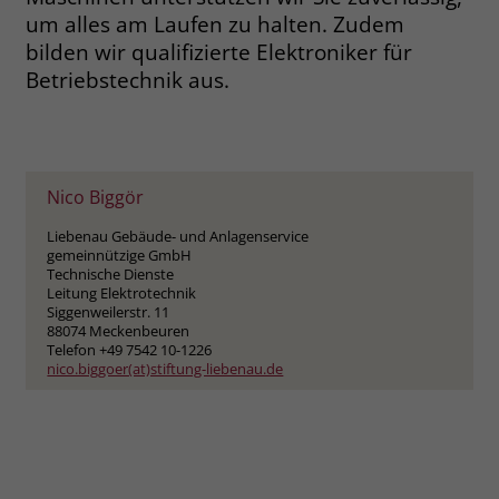
um alles am Laufen zu halten. Zudem
Name
__cf_bm
bilden wir qualifizierte Elektroniker für
Name
_gcl_au
Betriebstechnik aus.
Anbieter
.fonts.net
Anbieter
Google Ads
Laufzeit
30 Minuten
Laufzeit
90 Tage
This cookie, set by Cloudflare, is used to
Zweck
Nico Biggör
Zweck
Enthält eine zufallsgenerierte User-ID.
support Cloudflare Bot Management.
Liebenau Gebäude- und Anlagenservice
gemeinnützige GmbH
Name
_gcl_aw
Name
JSessionID
Technische Dienste
Leitung Elektrotechnik
Siggenweilerstr. 11
Anbieter
Google Ads
Anbieter
jobs.stiftung-liebenau.de
88074 Meckenbeuren
Telefon +49 7542 10-1226
Laufzeit
90 Tage
nico.biggoer(at)stiftung-liebenau.de
Laufzeit
Session
Dieses Cookie wird gesetzt, wenn ein
Behält die Zustände des Benutzers bei
Zweck
User über einen Klick auf eine Google
allen Seitenanfragen bei.
Werbeanzeige auf die Website gelangt.
Es enthält Informationen darüber,
Zweck