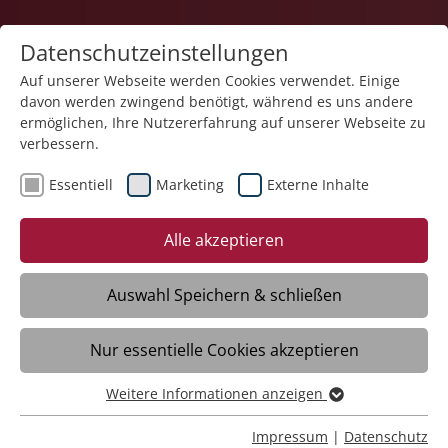
Datenschutzeinstellungen
Auf unserer Webseite werden Cookies verwendet. Einige
davon werden zwingend benötigt, während es uns andere
Service und Produkte
ermöglichen, Ihre Nutzererfahrung auf unserer Webseite zu
verbessern.
Essentiell
Marketing
Externe Inhalte
Alle akzeptieren
Auswahl Speichern & schließen
Kreuz & Quer
Nur essentielle Cookies akzeptieren
Meckenbeuren
Weitere Informationen anzeigen
Essentiell
Öffnungszeiten
Essentielle Cookies werden für grundlegende Funktionen
Impressum
|
Datenschutz