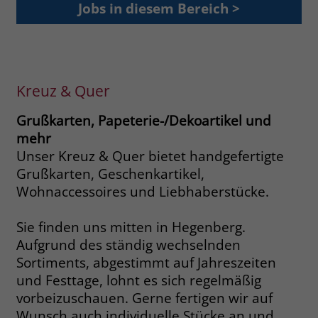
Jobs in diesem Bereich >
Browsers und die Einstellungen
exklusiv für diese Website zu speichern.
Name
PHPSESSID
Zweck
Dadurch wird gewährleistet, dass
Aktionen, die bei späteren Besuchen
Anbieter
stiftung-liebenau.de
derselben Website durchgeführt
Kreuz & Quer
werden, mit derselben
Laufzeit
Session
Benutzerkennung verknüpft werden.
Grußkarten, Papeterie-/Dekoartikel und
Behält die Zustände des Benutzers bei
Zweck
mehr
allen Seitenanfragen bei.
Name
_clsk
Unser Kreuz & Quer bietet handgefertigte
Grußkarten, Geschenkartikel,
Anbieter
www.clarity.ms
Name
cookie_optin
Wohnaccessoires und Liebhaberstücke.
Laufzeit
1 Jahr
Anbieter
www.stiftung-liebenau.de
Sie finden uns mitten in Hegenberg.
Aufgrund des ständig wechselnden
Microsoft Clarity setzt dieses Cookie,
Laufzeit
1 Monat
um die Seitenaufrufe eines Benutzers
Sortiments, abgestimmt auf Jahreszeiten
Zweck
zu speichern und in einer einzigen
und Festtage, lohnt es sich regelmäßig
Behält die Zustimmung des Benutzers
Zweck
Sitzungsaufzeichnung
zum Cookie Opt-In
vorbeizuschauen. Gerne fertigen wir auf
zusammenzufassen.
Wunsch auch individuelle Stücke an und