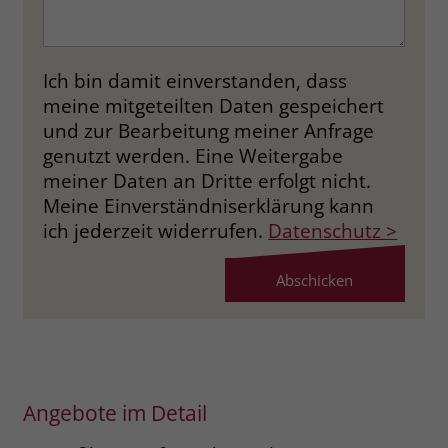
Name
_fbp
Ich bin damit einverstanden, dass
Anbieter
Facebook
meine mitgeteilten Daten gespeichert
Laufzeit
3 Monate
und zur Bearbeitung meiner Anfrage
genutzt werden. Eine Weitergabe
Der Zweck von _fbp ist vollständig auf
meiner Daten an Dritte erfolgt nicht.
die Werbe- und Analysebemühungen
Meine Einverständniserklärung kann
von Facebook zurückzuführen. Dieses
ich jederzeit widerrufen.
Datenschutz >
Cookie ist ein Erstanbieter-Cookie, d. h.
Facebook platziert es, während ein
Verbraucher auf Facebook ist. Dieses
Cookie verfolgt die Besuche eines
Nutzers auf verschiedenen Websites
und meldet dieses Verhalten an
Zweck
Facebook. Facebook kann dann die
gesammelten Daten nutzen, um den
Angebote im Detail
Nutzer besser zu verstehen und
bessere, relevantere Werbung zu