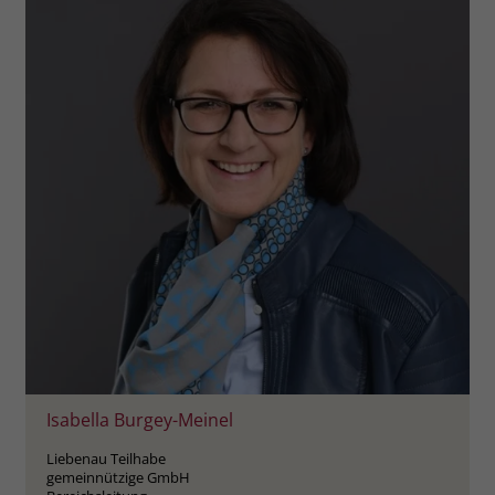
welche Werbeanzeige geklickt wurde,
sodass erzielte Erfolge wie z.B.
Bestellungen oder Kontaktanfragen der
Anzeige zugewiesen werden können.
Name
_gcl_dc
Anbieter
Google Ads
Laufzeit
90 Tage
Dieses Cookie wird gesetzt, wenn ein
User über einen Klick auf eine Google
Werbeanzeige auf die Website gelangt.
Es enthält Informationen darüber,
Zweck
welche Werbeanzeige geklickt wurde,
sodass erzielte Erfolge wie z.B.
Isabella Burgey-Meinel
Bestellungen oder Kontaktanfragen der
Liebenau Teilhabe
Anzeige zugewiesen werden können.
gemeinnützige GmbH