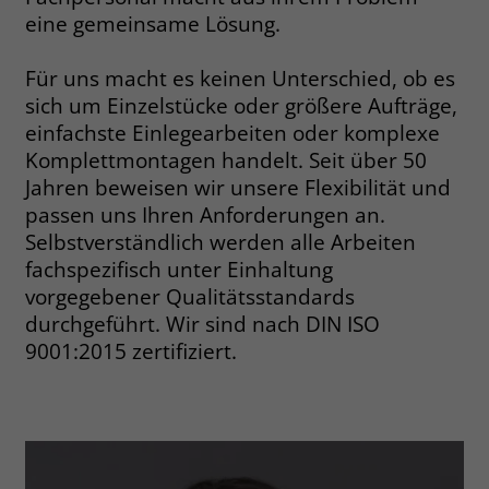
eine gemeinsame Lösung.
Name
__cf_bm
Name
_gcl_au
Für uns macht es keinen Unterschied, ob es
Anbieter
.fonts.net
Anbieter
Google Ads
sich um Einzelstücke oder größere Aufträge,
Laufzeit
30 Minuten
einfachste Einlegearbeiten oder komplexe
Laufzeit
90 Tage
Komplettmontagen handelt. Seit über 50
This cookie, set by Cloudflare, is used to
Jahren beweisen wir unsere Flexibilität und
Zweck
Zweck
Enthält eine zufallsgenerierte User-ID.
support Cloudflare Bot Management.
passen uns Ihren Anforderungen an.
Selbstverständlich werden alle Arbeiten
Name
_gcl_aw
fachspezifisch unter Einhaltung
Name
JSessionID
vorgegebener Qualitätsstandards
Anbieter
Google Ads
Anbieter
jobs.stiftung-liebenau.de
durchgeführt. Wir sind nach DIN ISO
9001:2015 zertifiziert.
Laufzeit
90 Tage
Laufzeit
Session
Dieses Cookie wird gesetzt, wenn ein
Behält die Zustände des Benutzers bei
Zweck
User über einen Klick auf eine Google
allen Seitenanfragen bei.
Werbeanzeige auf die Website gelangt.
Es enthält Informationen darüber,
Zweck