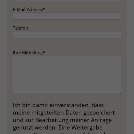
zeigen. Das _fbp-Cookie sammelt keine
persönlich identifizierbaren
E-Mail-Adresse
*
Informationen und wird von Facebook
nur platziert, um Daten an das
Telefon
Unternehmen zurückzusenden.
Ihre Mitteilung
*
Ich bin damit einverstanden, dass
meine mitgeteilten Daten gespeichert
und zur Bearbeitung meiner Anfrage
genutzt werden. Eine Weitergabe