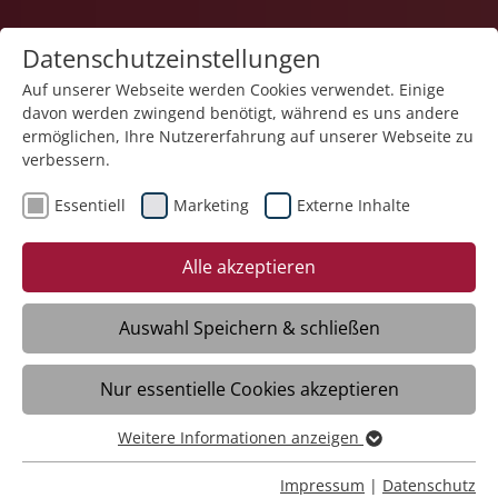
Datenschutzeinstellungen
Auf unserer Webseite werden Cookies verwendet. Einige
davon werden zwingend benötigt, während es uns andere
Service und Produkte
ermöglichen, Ihre Nutzererfahrung auf unserer Webseite zu
verbessern.
Essentiell
Marketing
Externe Inhalte
Alle akzeptieren
Auswahl Speichern & schließen
Montage & Kommissionierung
Nur essentielle Cookies akzeptieren
Meckenbeuren
Weitere Informationen anzeigen
Essentiell
Öffnungszeiten
Essentielle Cookies werden für grundlegende Funktionen
Impressum
|
Datenschutz