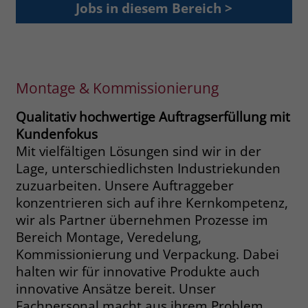
Jobs in diesem Bereich >
Browsers und die Einstellungen
exklusiv für diese Website zu speichern.
Name
PHPSESSID
Zweck
Dadurch wird gewährleistet, dass
Aktionen, die bei späteren Besuchen
Anbieter
stiftung-liebenau.de
derselben Website durchgeführt
Montage & Kommissionierung
werden, mit derselben
Laufzeit
Session
Benutzerkennung verknüpft werden.
Qualitativ hochwertige Auftragserfüllung mit
Behält die Zustände des Benutzers bei
Zweck
Kundenfokus
allen Seitenanfragen bei.
Name
_clsk
Mit vielfältigen Lösungen sind wir in der
Lage, unterschiedlichsten Industriekunden
Anbieter
www.clarity.ms
Name
cookie_optin
zuzuarbeiten. Unsere Auftraggeber
konzentrieren sich auf ihre Kernkompetenz,
Laufzeit
1 Jahr
Anbieter
www.stiftung-liebenau.de
wir als Partner übernehmen Prozesse im
Bereich Montage, Veredelung,
Microsoft Clarity setzt dieses Cookie,
Laufzeit
1 Monat
um die Seitenaufrufe eines Benutzers
Kommissionierung und Verpackung. Dabei
Zweck
zu speichern und in einer einzigen
halten wir für innovative Produkte auch
Behält die Zustimmung des Benutzers
Zweck
Sitzungsaufzeichnung
zum Cookie Opt-In
innovative Ansätze bereit. Unser
zusammenzufassen.
Fachpersonal macht aus ihrem Problem