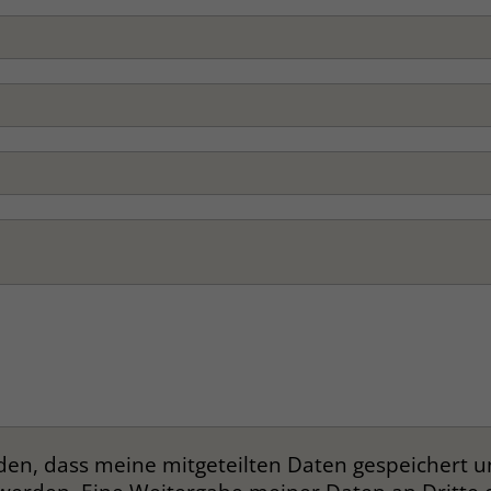
Name
_gcl_dc
Anbieter
Google Ads
Laufzeit
90 Tage
Dieses Cookie wird gesetzt, wenn ein User
über einen Klick auf eine Google
Werbeanzeige auf die Website gelangt. Es
enthält Informationen darüber, welche
Zweck
Werbeanzeige geklickt wurde, sodass erzielte
Erfolge wie z.B. Bestellungen oder
Kontaktanfragen der Anzeige zugewiesen
werden können.
Name
_fbp
nden, dass meine mitgeteilten Daten gespeichert 
Anbieter
Facebook