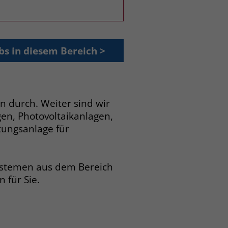
bs in diesem Bereich >
n durch. Weiter sind wir
en, Photovoltaikanlagen,
ungsanlage für
systemen aus dem Bereich
 für Sie.