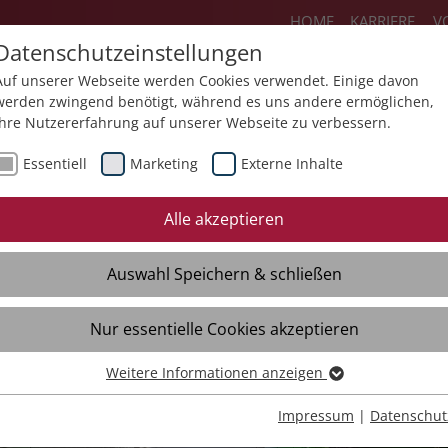
HOME
KARRIERE
V
Datenschutzeinstellungen
Auf unserer Webseite werden Cookies verwendet. Einige davon
werden zwingend benötigt, während es uns andere ermöglichen,
Ihre Nutzererfahrung auf unserer Webseite zu verbessern.
ienstleistungen
Produkte
Über un
Essentiell
Marketing
Externe Inhalte
Alle akzeptieren
Auswahl Speichern & schließen
Nur essentielle Cookies akzeptieren
Weitere Informationen anzeigen
Essentiell
Essentielle Cookies werden für grundlegende Funktionen der
Impressum
|
Datenschut
Webseite benötigt. Dadurch ist gewährleistet, dass die Webseite