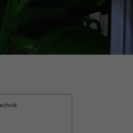
echnik
n