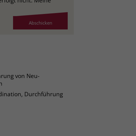
folgt nicht. Meine
hrung von Neu-
n
dination, Durchführung