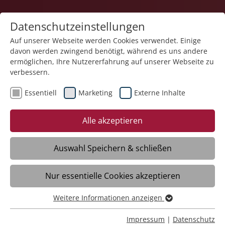
Datenschutzeinstellungen
Auf unserer Webseite werden Cookies verwendet. Einige
davon werden zwingend benötigt, während es uns andere
Service und Produkte
ermöglichen, Ihre Nutzererfahrung auf unserer Webseite zu
verbessern.
Essentiell
Marketing
Externe Inhalte
Alle akzeptieren
Auswahl Speichern & schließen
Sonderreinigung von Privathaushalten
Nur essentielle Cookies akzeptieren
und Wohnhäusern
Weitere Informationen anzeigen
Essentiell
Daten
Essentielle Cookies werden für grundlegende Funktionen
Impressum
|
Datenschutz