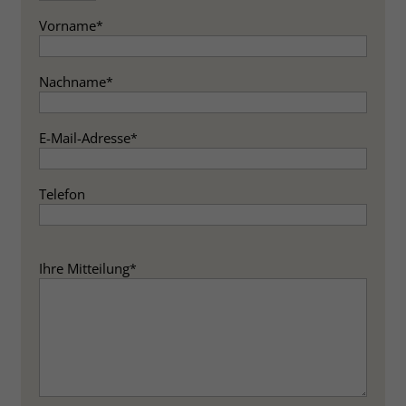
zeigen. Das _fbp-Cookie sammelt keine
persönlich identifizierbaren
Vorname
*
Informationen und wird von Facebook
nur platziert, um Daten an das
Nachname
*
Unternehmen zurückzusenden.
E-Mail-Adresse
*
Telefon
Ihre Mitteilung
*