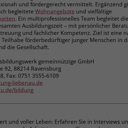
xisnah und fördergerecht vermittelt. Ergänzend gi
sch begleitete
Wohnangebote
und vielfältige
Laufzeit
3 Monate
keiten
. Ein multiprofessionelles Team begleitet di
Der Zweck von _fbp ist vollständig auf die
samten Ausbildungszeit – mit persönlicher Berat
Werbe- und Analysebemühungen von
etreuung und fachlicher Kompetenz. Ziel ist eine n
Facebook zurückzuführen. Dieses Cookie ist
d Teilhabe förderbedürftiger junger Menschen in d
ein Erstanbieter-Cookie, d. h. Facebook
d die Gesellschaft.
platziert es, während ein Verbraucher auf
Facebook ist. Dieses Cookie verfolgt die
fsbildungswerk gemeinnützige GmbH
Besuche eines Nutzers auf verschiedenen
Websites und meldet dieses Verhalten an
e 92, 88214 Ravensburg
Zweck
Facebook. Facebook kann dann die
-8, Fax: 0751 3555-6109
gesammelten Daten nutzen, um den Nutzer
ftung-liebenau.de
besser zu verstehen und bessere, relevantere
au.de/bildung
Werbung zu zeigen. Das _fbp-Cookie sammelt
keine persönlich identifizierbaren
Informationen und wird von Facebook nur
platziert, um Daten an das Unternehmen
zurückzusenden.
iert und voller Leben: Erfahren Sie in Interviews 