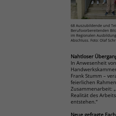
68 Auszubildende und Te
Berufsvorbereitenden Bi
im Regionalen Ausbildung
Abschluss. Foto: Olaf Sch
Nahtloser Übergang 
In Anwesenheit von 
Handwerkskammer un
Frank Stumm – vera
feierlichen Rahmen.
Zusammenarbeit: „D
Realität des Arbei
entstehen.“
Neue gefragte Fach