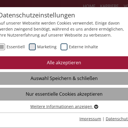
HOME
KARRIERE
V
Datenschutzeinstellungen
Auf unserer Webseite werden Cookies verwendet. Einige davon
werden zwingend benötigt, während es uns andere ermöglichen,
Ihre Nutzererfahrung auf unserer Webseite zu verbessern.
Über uns
Aktuelles
Akademie
Sp
Essentiell
Marketing
Externe Inhalte
Mediathek
Presse
Themendossiers
Alle akzeptieren
Broschüren
Kontakt
Auswahl Speichern & schließen
Videos
Material
Verteiler
Nur essentielle Cookies akzeptieren
Weitere Informationen anzeigen
Essentiell
Essentielle Cookies werden für grundlegende Funktionen der
Impressum
|
Datenschut
Webseite benötigt. Dadurch ist gewährleistet, dass die Webseite