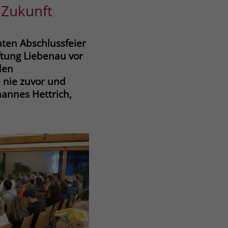
 Zukunft
ten Abschlussfeier
ftung Liebenau vor
den
 nie zuvor und
hannes Hettrich,