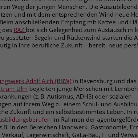
eren Weg der jungen Menschen. Die Auszubildend
g setzen und mit dem entsprechenden Wind neue Ho
Name
_gcl_dc
. Beim anschließenden Empfang mit Kaffee und H
g des
RAZ
bot sich Gelegenheit zum Austausch in l
Anbieter
Google Ads
u gesetzten Segeln und Rückenwind starten die 
Laufzeit
90 Tage
ig in ihre berufliche Zukunft – bereit, neue pers
Dieses Cookie wird gesetzt, wenn ein User
über einen Klick auf eine Google
Werbeanzeige auf die Website gelangt. Es
enthält Informationen darüber, welche
Zweck
ungswerk Adolf Aich (BBW)
in Ravensburg und das
Werbeanzeige geklickt wurde, sodass erzielte
ntrum Ulm
begleiten junge Menschen mit Lernbe
Erfolge wie z.B. Bestellungen oder
krankungen (z. B. Autismus, ADHS) oder sozialen
Kontaktanfragen der Anzeige zugewiesen
ngen auf ihrem Weg zu einem Schul- und Ausbildu
werden können.
iche Zukunft und ein selbstbestimmtes Leben. In 
usbildungsberufen
im Rahmen der agenturgeförd
Name
_fbp
B. in den Bereichen Handwerk, Gastronomie, Er
 Verkauf, Lagerwirtschaft, GaLa-Bau, IT und Verw
Anbieter
Facebook