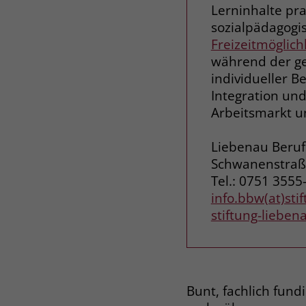
Lerninhalte pra
sozialpädagogi
Freizeitmöglich
während der ge
individueller B
Integration un
Arbeitsmarkt un
Liebenau Beru
Schwanenstraß
Tel.: 0751 3555
info.bbw(at)sti
stiftung-lieben
Bunt, fachlich fund