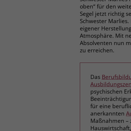
oben“ für den weit
Segel jetzt richti
Schwester Marlies
eigener Herstellun
Atmosphäre. Mit ne
Absolventen nun mut
zu erreichen.
Das
Berufsbild
Ausbildungsze
psychischen Er
Beeinträchtigu
für eine berufl
anerkannten
A
Maßnahmen – z.
Hauswirtschaft,