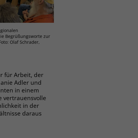
egionalen
die Begrüßungsworte zur
Foto: Olaf Schrader,
 für Arbeit, der
anie Adler und
enten in einem
e vertrauensvolle
ichkeit in der
ältnisse daraus