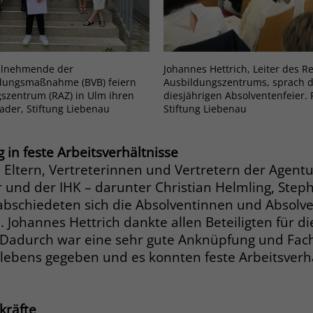
Zweck
dass Aktionen, die bei späteren Besuchen
Name
PHPSESSID
derselben Website durchgeführt werden, mit
derselben Benutzerkennung verknüpft
Anbieter
stiftung-liebenau.de
werden.
ilnehmende der
Johannes Hettrich, Leiter des R
Laufzeit
Session
ldungsmaßnahme (BVB) feiern
Ausbildungszentrums, sprach 
szentrum (RAZ) in Ulm ihren
diesjährigen Absolventenfeier. 
Name
_clsk
rader, Stiftung Liebenau
Stiftung Liebenau
Behält die Zustände des Benutzers bei allen
Zweck
Seitenanfragen bei.
Anbieter
www.clarity.ms
in feste Arbeitsverhältnisse
Laufzeit
1 Jahr
Eltern, Vertreterinnen und Vertretern der Agentur
Name
cookie_optin
d der IHK – darunter Christian Helmling, Steph
Microsoft Clarity setzt dieses Cookie, um die
Anbieter
www.stiftung-liebenau.de
bschiedeten sich die Absolventinnen und Absolv
Seitenaufrufe eines Benutzers zu speichern
Zweck
 Johannes Hettrich dankte allen Beteiligten für di
und in einer einzigen Sitzungsaufzeichnung
Laufzeit
1 Monat
adurch war eine sehr gute Anknüpfung und Fachl
zusammenzufassen.
tslebens gegeben und es konnten feste Arbeitsverh
Behält die Zustimmung des Benutzers zum
Zweck
Cookie Opt-In
Name
_gcl_au
kräfte