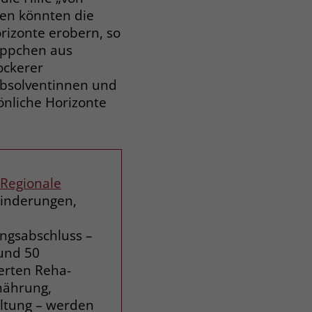
en könnten die
rizonte erobern, so
äppchen aus
ockerer
Absolventinnen und
önliche Horizonte
Regionale
hinderungen,
ngsabschluss –
rund 50
erten Reha-
nährung,
altung – werden