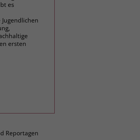
bt es
e Jugendlichen
ung,
achhaltige
en ersten
und Reportagen