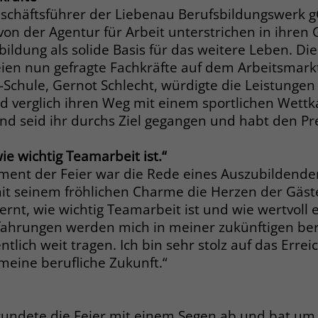
Anbieter
Google Ads
Name
__cf_bm
eschäftsführer der Liebenau Berufsbildungswerk
von der Agentur für Arbeit unterstrichen in ihren
Laufzeit
90 Tage
Anbieter
.fonts.net
ildung als solide Basis für das weitere Leben. Di
Zweck
Enthält eine zufallsgenerierte User-ID.
ien nun gefragte Fachkräfte auf dem Arbeitsmarkt
Laufzeit
30 Minuten
Schule, Gernot Schlecht, würdigte die Leistungen
This cookie, set by Cloudflare, is used to
 verglich ihren Weg mit einem sportlichen Wettk
Zweck
Name
_gcl_aw
support Cloudflare Bot Management.
seid ihr durchs Ziel gegangen und habt den Pre
Anbieter
Google Ads
ie wichtig Teamarbeit ist.“
Name
JSessionID
Laufzeit
90 Tage
ent der Feier war die Rede eines Auszubildenden
it seinem fröhlichen Charme die Herzen der Gäste
Anbieter
jobs.stiftung-liebenau.de
Dieses Cookie wird gesetzt, wenn ein User
lernt, wie wichtig Teamarbeit ist und wie wertvoll 
über einen Klick auf eine Google
Laufzeit
Session
rfahrungen werden mich in meiner zukünftigen be
Werbeanzeige auf die Website gelangt. Es
tlich weit tragen. Ich bin sehr stolz auf das Errei
enthält Informationen darüber, welche
Behält die Zustände des Benutzers bei allen
Zweck
Zweck
 meine berufliche Zukunft.“
Werbeanzeige geklickt wurde, sodass erzielte
Seitenanfragen bei.
Erfolge wie z.B. Bestellungen oder
Kontaktanfragen der Anzeige zugewiesen
werden können.
rundete die Feier mit einem Segen ab und bat um d