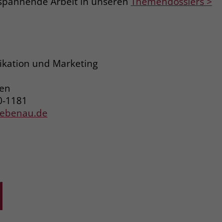
spannende Arbeit in unseren
Themendossiers >
kation und Marketing
ren
0-1181
liebenau.de