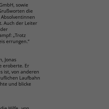
 gGmbH, sowie
 Grußworten die
e Absolventinnen
. Auch der Leiter
 der
ampf: „Trotz
is errungen.“
, Jonas
 eroberte. Er
es ist, von anderen
ruflichen Laufbahn
chte und blicke
ie Hilfe „von