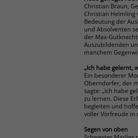
Christian Braun, G
Christian Helmling 
Bedeutung der Ausb
und Absolventen se
der Max-Gutknecht-
Auszubildenden und
manchem Gegenwind 
„Ich habe gelernt, w
Ein besonderer Mom
Oberndorfer, der m
sagte: „Ich habe ge
zu lernen. Diese E
begleiten und hoffen
voller Vorfreude in
Segen von oben
Schwester Marlies 