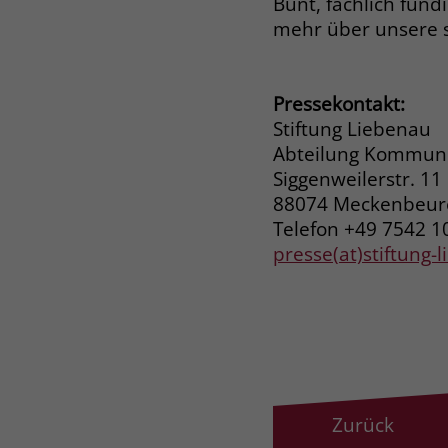
Bunt, fachlich fund
mehr über unsere 
Pressekontakt:
Stiftung Liebenau
Abteilung Kommuni
Siggenweilerstr. 11
88074 Meckenbeu
Telefon +49 7542 1
presse(at)stiftung-
Zurück