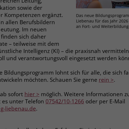
reichen Leitung,
Zweck
dass Aktionen, die bei späteren Besuchen
ation sowie der
Name
PHPSESSID
derselben Website durchgeführt werden, mit
ler Kompetenzen ergänzt.
Das neue Bildungsprogram
derselben Benutzerkennung verknüpft
Anbieter
stiftung-liebenau.de
Liebenau für das Jahr 2026 
n allen Berufsbildern
werden.
an Fort- und Weiterbildung
eutung. Im neuen
Laufzeit
Session
finden sich daher
te – teilweise mit dem
Name
_clsk
Behält die Zustände des Benutzers bei allen
Zweck
stliche Intelligenz (KI) – die praxisnah vermittel
Seitenanfragen bei.
Anbieter
www.clarity.ms
oll und verantwortungsvoll eingesetzt werden kön
Laufzeit
1 Jahr
Name
cookie_optin
ue Bildungsprogramm lohnt sich für alle, die sich f
ntwickeln möchten. Schauen Sie gerne
rein >
.
Microsoft Clarity setzt dieses Cookie, um die
Anbieter
www.stiftung-liebenau.de
Seitenaufrufe eines Benutzers zu speichern
Zweck
und in einer einzigen Sitzungsaufzeichnung
ab sofort
hier >
möglich. Weitere Informationen z
Laufzeit
1 Monat
zusammenzufassen.
 es unter Telefon
07542/10-1266
oder per E-Mail
Behält die Zustimmung des Benutzers zum
ng-liebenau.de
.
Zweck
Cookie Opt-In
Name
_gcl_au