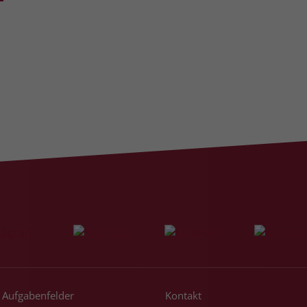
Name
_gcl_dc
Anbieter
Google Ads
Laufzeit
90 Tage
Dieses Cookie wird gesetzt, wenn ein User
über einen Klick auf eine Google
Werbeanzeige auf die Website gelangt. Es
enthält Informationen darüber, welche
Zweck
Werbeanzeige geklickt wurde, sodass erzielte
Erfolge wie z.B. Bestellungen oder
Kontaktanfragen der Anzeige zugewiesen
werden können.
Name
_fbp
Aufgabenfelder
Kontakt
Anbieter
Facebook