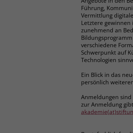
Angebote in den Be
Führung, Kommunik
Vermittlung digita
Letztere gewinnen i
zunehmend an Bed
Bildungsprogramm 
verschiedene Forma
Schwerpunkt auf Kün
Technologien sinnv
Ein Blick in das ne
persönlich weitere
Anmeldungen sind 
zur Anmeldung gibt
akademie(at)stiftu