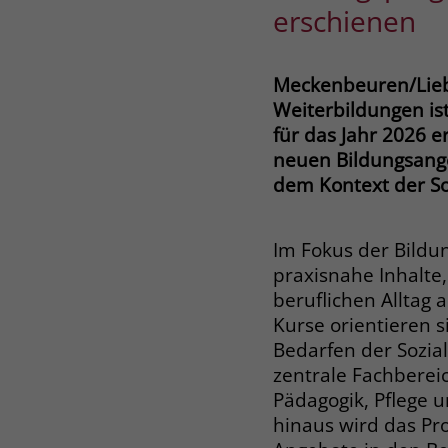
erschienen
Meckenbeuren/Liebe
Weiterbildungen is
für das Jahr 2026 
neuen Bildungsange
dem Kontext der Soz
Im Fokus der Bildu
praxisnahe Inhalte,
beruflichen Alltag 
Kurse orientieren 
Bedarfen der Sozia
zentrale Fachbereic
Pädagogik, Pflege 
hinaus wird das Pr