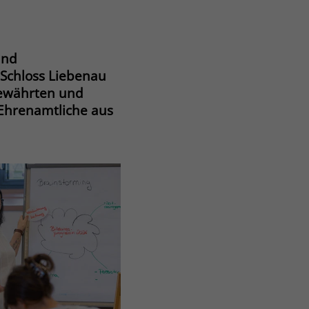
und
 Schloss Liebenau
bewährten und
 Ehrenamtliche aus