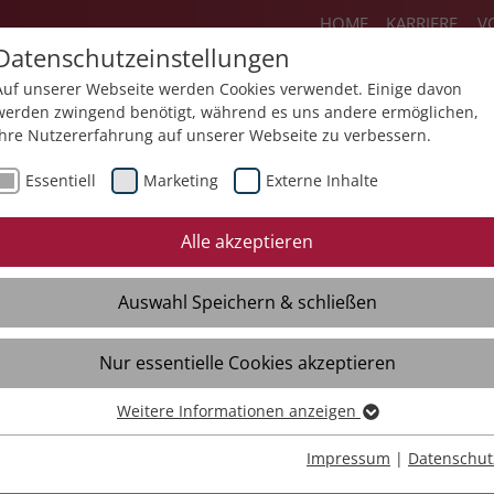
HOME
KARRIERE
V
Datenschutzeinstellungen
Auf unserer Webseite werden Cookies verwendet. Einige davon
werden zwingend benötigt, während es uns andere ermöglichen,
Ihre Nutzererfahrung auf unserer Webseite zu verbessern.
ienstleistungen
Produkte
Über un
Essentiell
Marketing
Externe Inhalte
Neues
Mediathek
Termine
Alle akzeptieren
Broschüren
Auswahl Speichern & schließen
Videos
Nur essentielle Cookies akzeptieren
Weitere Informationen anzeigen
Essentiell
Essentielle Cookies werden für grundlegende Funktionen der
Impressum
|
Datenschut
ramm 2026 der Akademie Schloss
Webseite benötigt. Dadurch ist gewährleistet, dass die Webseite