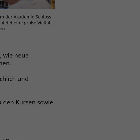
m der Akademie Schloss
bietet eine große Vielfalt
en.
n, wie neue
nen.
achlich und
u den Kursen sowie