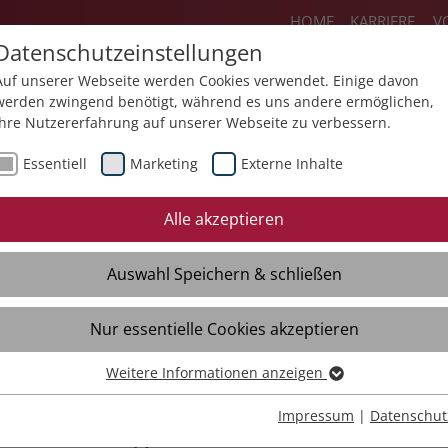
HOME
KARRIERE
V
Datenschutzeinstellungen
Auf unserer Webseite werden Cookies verwendet. Einige davon
werden zwingend benötigt, während es uns andere ermöglichen,
Ihre Nutzererfahrung auf unserer Webseite zu verbessern.
ienstleistungen
Produkte
Über un
Essentiell
Marketing
Externe Inhalte
Neues
Mediathek
Termine
Alle akzeptieren
Broschüren
Auswahl Speichern & schließen
Videos
Nur essentielle Cookies akzeptieren
Weitere Informationen anzeigen
Essentiell
Essentielle Cookies werden für grundlegende Funktionen der
Impressum
|
Datenschut
d Ausbildungsmessen 2026
Webseite benötigt. Dadurch ist gewährleistet, dass die Webseite