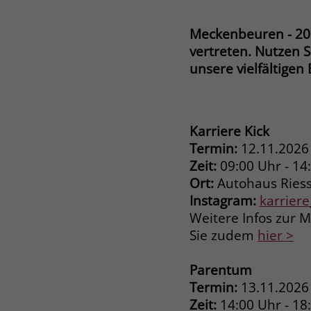
Meckenbeuren - 202
vertreten. Nutzen 
unsere vielfältigen
Karriere Kick
Termin:
12.11.2026
Zeit:
09:00 Uhr - 14
Ort:
Autohaus Ries
Instagram:
karrier
Weitere Infos zur M
Sie zudem
hier >
Parentum
Termin:
13.11.2026
Zeit:
14:00 Uhr - 18