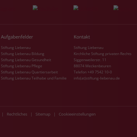
Name
_gcl_dc
Anbieter
Google Ads
Aufgabenfelder
Kontakt
Laufzeit
90 Tage
Stiftung Liebenau
Stiftung Liebenau
Stiftung Liebenau Bildung
Kirchliche Stiftung privaten Rechts
Dieses Cookie wird gesetzt, wenn ein User
Stiftung Liebenau Gesundheit
Siggenweilerstr. 11
über einen Klick auf eine Google
Stiftung Liebenau Pflege
88074 Meckenbeuren
Werbeanzeige auf die Website gelangt. Es
Stiftung Liebenau Quartiersarbeit
Telefon +49 7542 10-0
enthält Informationen darüber, welche
Stiftung Liebenau Teilhabe und Familie
info(at)stiftung-liebenau.de
Zweck
Werbeanzeige geklickt wurde, sodass erzielte
Erfolge wie z.B. Bestellungen oder
Kontaktanfragen der Anzeige zugewiesen
werden können.
|
Rechtliches
|
Sitemap
|
Cookieeinstellungen
Name
_fbp
Anbieter
Facebook