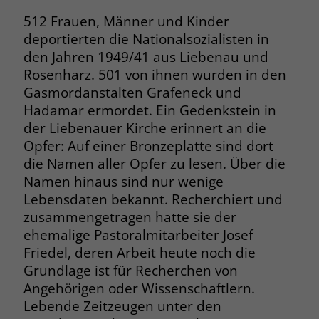
Browsers und die Einstellungen
512 Frauen, Männer und Kinder
exklusiv für diese Website zu speichern.
Name
PHPSESSID
deportierten die Nationalsozialisten in
Zweck
Dadurch wird gewährleistet, dass
den Jahren 1949/41 aus Liebenau und
Aktionen, die bei späteren Besuchen
Anbieter
stiftung-liebenau.de
Rosenharz. 501 von ihnen wurden in den
derselben Website durchgeführt
Gasmordanstalten Grafeneck und
werden, mit derselben
Laufzeit
Session
Benutzerkennung verknüpft werden.
Hadamar ermordet. Ein Gedenkstein in
der Liebenauer Kirche erinnert an die
Behält die Zustände des Benutzers bei
Zweck
allen Seitenanfragen bei.
Opfer: Auf einer Bronzeplatte sind dort
Name
_clsk
die Namen aller Opfer zu lesen. Über die
Namen hinaus sind nur wenige
Anbieter
www.clarity.ms
Name
cookie_optin
Lebensdaten bekannt. Recherchiert und
Laufzeit
1 Jahr
zusammengetragen hatte sie der
Anbieter
www.stiftung-liebenau.de
ehemalige Pastoralmitarbeiter Josef
Microsoft Clarity setzt dieses Cookie,
Laufzeit
1 Monat
Friedel, deren Arbeit heute noch die
um die Seitenaufrufe eines Benutzers
Grundlage ist für Recherchen von
Zweck
zu speichern und in einer einzigen
Behält die Zustimmung des Benutzers
Angehörigen oder Wissenschaftlern.
Zweck
Sitzungsaufzeichnung
zum Cookie Opt-In
Lebende Zeitzeugen unter den
zusammenzufassen.