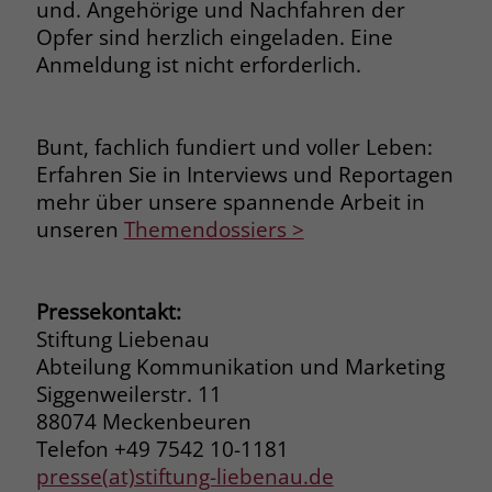
und. Angehörige und Nachfahren der
welche Werbeanzeige geklickt wurde,
Opfer sind herzlich eingeladen. Eine
sodass erzielte Erfolge wie z.B.
Bestellungen oder Kontaktanfragen der
Anmeldung ist nicht erforderlich.
Anzeige zugewiesen werden können.
Bunt, fachlich fundiert und voller Leben:
Name
_gcl_dc
Erfahren Sie in Interviews und Reportagen
mehr über unsere spannende Arbeit in
Anbieter
Google Ads
unseren
Themendossiers >
Laufzeit
90 Tage
Dieses Cookie wird gesetzt, wenn ein
Pressekontakt:
User über einen Klick auf eine Google
Stiftung Liebenau
Werbeanzeige auf die Website gelangt.
Abteilung Kommunikation und Marketing
Es enthält Informationen darüber,
Zweck
Siggenweilerstr. 11
welche Werbeanzeige geklickt wurde,
sodass erzielte Erfolge wie z.B.
88074 Meckenbeuren
Bestellungen oder Kontaktanfragen der
Telefon +49 7542 10-1181
Anzeige zugewiesen werden können.
presse(at)stiftung-liebenau.de