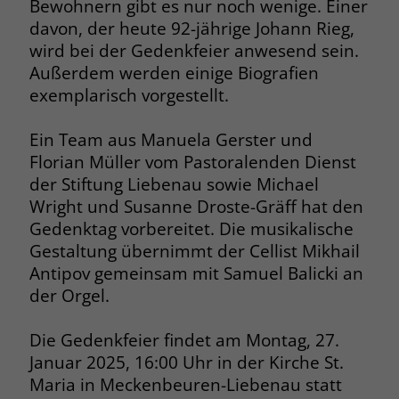
Bewohnern gibt es nur noch wenige. Einer
davon, der heute 92-jährige Johann Rieg,
Name
__cf_bm
Name
_gcl_au
wird bei der Gedenkfeier anwesend sein.
Anbieter
.fonts.net
Außerdem werden einige Biografien
Anbieter
Google Ads
exemplarisch vorgestellt.
Laufzeit
30 Minuten
Laufzeit
90 Tage
Ein Team aus Manuela Gerster und
This cookie, set by Cloudflare, is used to
Zweck
Zweck
Enthält eine zufallsgenerierte User-ID.
Florian Müller vom Pastoralenden Dienst
support Cloudflare Bot Management.
der Stiftung Liebenau sowie Michael
Wright und Susanne Droste-Gräff hat den
Name
_gcl_aw
Name
JSessionID
Gedenktag vorbereitet. Die musikalische
Gestaltung übernimmt der Cellist Mikhail
Anbieter
Google Ads
Anbieter
jobs.stiftung-liebenau.de
Antipov gemeinsam mit Samuel Balicki an
Laufzeit
90 Tage
der Orgel.
Laufzeit
Session
Dieses Cookie wird gesetzt, wenn ein
Behält die Zustände des Benutzers bei
Die Gedenkfeier findet am Montag, 27.
Zweck
User über einen Klick auf eine Google
allen Seitenanfragen bei.
Januar 2025, 16:00 Uhr in der Kirche St.
Werbeanzeige auf die Website gelangt.
Maria in Meckenbeuren-Liebenau statt
Es enthält Informationen darüber,
Zweck