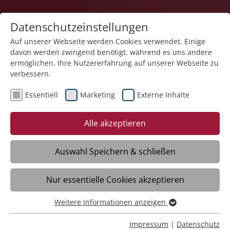
Datenschutzeinstellungen
Auf unserer Webseite werden Cookies verwendet. Einige
davon werden zwingend benötigt, während es uns andere
Service und Produkte
ermöglichen, Ihre Nutzererfahrung auf unserer Webseite zu
verbessern.
Essentiell
Marketing
Externe Inhalte
20.01.2025
Stiftung Liebenau gedenkt
Alle akzeptieren
der Liebenauer Opfer der
„Euthanasie“
Auswahl Speichern & schließen
Nur essentielle Cookies akzeptieren
Meckenbeuren/Liebenau - „Siehe, ich
habe deinen Namen in meine Hand
Weitere Informationen anzeigen
Essentiell
geschrieben“: Dieses Zitat aus dem Buch
Essentielle Cookies werden für grundlegende Funktionen
Impressum
|
Datenschutz
Jesaja 49, 16 steht im Zentrum der