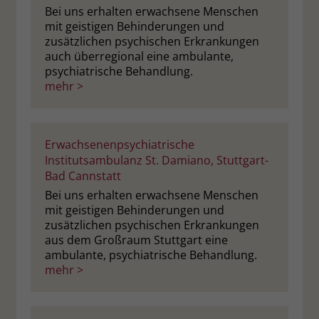
welche Werbeanzeige geklickt wurde,
Bei uns erhalten erwachsene Menschen
sodass erzielte Erfolge wie z.B.
mit geistigen Behinderungen und
Bestellungen oder Kontaktanfragen der
zusätzlichen psychischen Erkrankungen
Anzeige zugewiesen werden können.
auch überregional eine ambulante,
psychiatrische Behandlung.
mehr >
Name
_gcl_dc
Anbieter
Google Ads
Erwachsenenpsychiatrische
Institutsambulanz St. Damiano, Stuttgart-
Laufzeit
90 Tage
Bad Cannstatt
Dieses Cookie wird gesetzt, wenn ein
Bei uns erhalten erwachsene Menschen
User über einen Klick auf eine Google
mit geistigen Behinderungen und
Werbeanzeige auf die Website gelangt.
zusätzlichen psychischen Erkrankungen
Es enthält Informationen darüber,
aus dem Großraum Stuttgart eine
Zweck
welche Werbeanzeige geklickt wurde,
ambulante, psychiatrische Behandlung.
mehr >
sodass erzielte Erfolge wie z.B.
Bestellungen oder Kontaktanfragen der
Anzeige zugewiesen werden können.