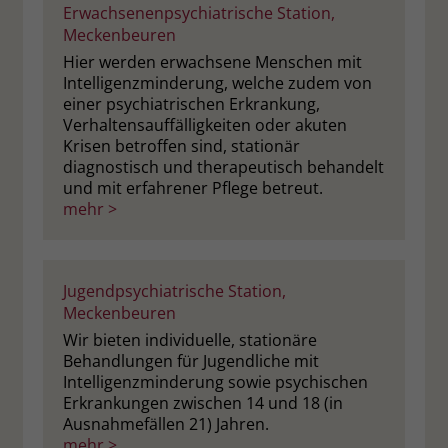
Erwachsenenpsychiatrische Station,
Meckenbeuren
Name
_fbp
Hier werden erwachsene Menschen mit
Anbieter
Facebook
Intelligenzminderung, welche zudem von
einer psychiatrischen Erkrankung,
Verhaltensauffälligkeiten oder akuten
Laufzeit
3 Monate
Krisen betroffen sind, stationär
diagnostisch und therapeutisch behandelt
Der Zweck von _fbp ist vollständig auf
und mit erfahrener Pflege betreut.
die Werbe- und Analysebemühungen
mehr >
von Facebook zurückzuführen. Dieses
Cookie ist ein Erstanbieter-Cookie, d. h.
Facebook platziert es, während ein
Verbraucher auf Facebook ist. Dieses
Jugendpsychiatrische Station,
Cookie verfolgt die Besuche eines
Meckenbeuren
Nutzers auf verschiedenen Websites
Wir bieten individuelle, stationäre
und meldet dieses Verhalten an
Zweck
Behandlungen für Jugendliche mit
Facebook. Facebook kann dann die
Intelligenzminderung sowie psychischen
gesammelten Daten nutzen, um den
Erkrankungen zwischen 14 und 18 (in
Nutzer besser zu verstehen und
Ausnahmefällen 21) Jahren.
bessere, relevantere Werbung zu
mehr >