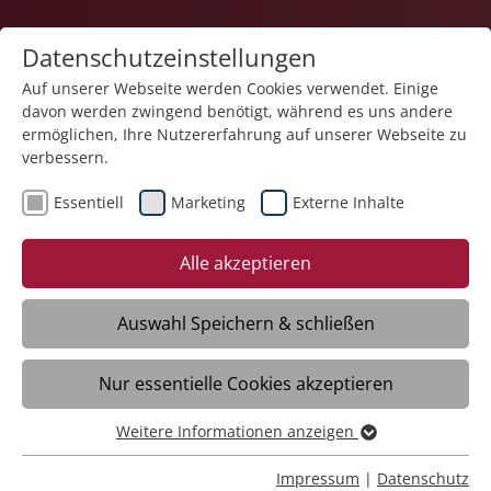
Datenschutzeinstellungen
Auf unserer Webseite werden Cookies verwendet. Einige
davon werden zwingend benötigt, während es uns andere
ermöglichen, Ihre Nutzererfahrung auf unserer Webseite zu
verbessern.
Schnellfinder - finden Sie Ihr
Essentiell
Marketing
Externe Inhalte
passendes Angebot über die
Alle akzeptieren
Schnellsuche oder den Filter
Auswahl Speichern & schließen
Nur essentielle Cookies akzeptieren
Weitere Informationen anzeigen
Essentiell
Essentielle Cookies werden für grundlegende Funktionen
Impressum
|
Datenschutz