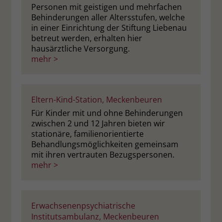
Personen mit geistigen und mehrfachen
Name
__cf_bm
Behinderungen aller Altersstufen, welche
Name
_gcl_au
in einer Einrichtung der Stiftung Liebenau
Anbieter
.fonts.net
betreut werden, erhalten hier
Anbieter
Google Ads
hausärztliche Versorgung.
Laufzeit
30 Minuten
mehr >
Laufzeit
90 Tage
This cookie, set by Cloudflare, is used to
Zweck
Zweck
Enthält eine zufallsgenerierte User-ID.
support Cloudflare Bot Management.
Eltern-Kind-Station, Meckenbeuren
Für Kinder mit und ohne Behinderungen
Name
_gcl_aw
Name
JSessionID
zwischen 2 und 12 Jahren bieten wir
stationäre, familienorientierte
Anbieter
Google Ads
Anbieter
jobs.stiftung-liebenau.de
Behandlungsmöglichkeiten gemeinsam
mit ihren vertrauten Bezugspersonen.
Laufzeit
90 Tage
mehr >
Laufzeit
Session
Dieses Cookie wird gesetzt, wenn ein
Behält die Zustände des Benutzers bei
Zweck
User über einen Klick auf eine Google
allen Seitenanfragen bei.
Werbeanzeige auf die Website gelangt.
Erwachsenenpsychiatrische
Es enthält Informationen darüber,
Institutsambulanz, Meckenbeuren
Zweck