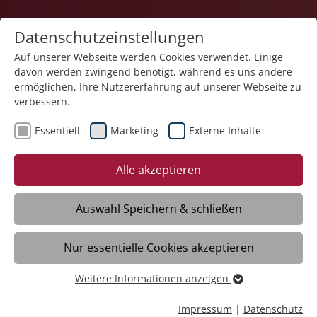
Datenschutzeinstellungen
Auf unserer Webseite werden Cookies verwendet. Einige
davon werden zwingend benötigt, während es uns andere
ermöglichen, Ihre Nutzererfahrung auf unserer Webseite zu
verbessern.
Schnellfinder - finden Sie Ihr
Essentiell
Marketing
Externe Inhalte
passendes Angebot über die
Alle akzeptieren
Schnellsuche oder den Filter
Auswahl Speichern & schließen
Nur essentielle Cookies akzeptieren
Weitere Informationen anzeigen
Essentiell
Essentielle Cookies werden für grundlegende Funktionen
Impressum
|
Datenschutz