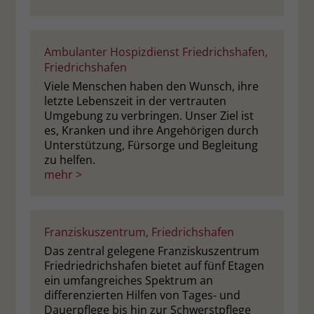
welche Werbeanzeige geklickt wurde,
sodass erzielte Erfolge wie z.B.
Bestellungen oder Kontaktanfragen der
Ambulanter Hospizdienst Friedrichshafen,
Anzeige zugewiesen werden können.
Friedrichshafen
Viele Menschen haben den Wunsch, ihre
Name
_gcl_dc
letzte Lebenszeit in der vertrauten
Umgebung zu verbringen. Unser Ziel ist
Anbieter
Google Ads
es, Kranken und ihre Angehörigen durch
Unterstützung, Fürsorge und Begleitung
Laufzeit
90 Tage
zu helfen.
mehr >
Dieses Cookie wird gesetzt, wenn ein
User über einen Klick auf eine Google
Werbeanzeige auf die Website gelangt.
Franziskuszentrum, Friedrichshafen
Es enthält Informationen darüber,
Zweck
welche Werbeanzeige geklickt wurde,
Das zentral gelegene Franziskuszentrum
Friedriedrichshafen bietet auf fünf Etagen
sodass erzielte Erfolge wie z.B.
ein umfangreiches Spektrum an
Bestellungen oder Kontaktanfragen der
differenzierten Hilfen von Tages- und
Anzeige zugewiesen werden können.
Dauerpflege bis hin zur Schwerstpflege