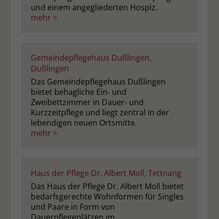
und einem angegliederten Hospiz.
mehr >
Name
_fbp
Anbieter
Facebook
Gemeindepflegehaus Dußlingen,
Laufzeit
3 Monate
Dußlingen
Das Gemeindepflegehaus Dußlingen
Der Zweck von _fbp ist vollständig auf
bietet behagliche Ein- und
die Werbe- und Analysebemühungen
Zweibettzimmer in Dauer- und
von Facebook zurückzuführen. Dieses
Kurzzeitpflege und liegt zentral in der
Cookie ist ein Erstanbieter-Cookie, d. h.
lebendigen neuen Ortsmitte.
Facebook platziert es, während ein
mehr >
Verbraucher auf Facebook ist. Dieses
Cookie verfolgt die Besuche eines
Nutzers auf verschiedenen Websites
und meldet dieses Verhalten an
Haus der Pflege Dr. Albert Moll, Tettnang
Zweck
Facebook. Facebook kann dann die
Das Haus der Pflege Dr. Albert Moll bietet
gesammelten Daten nutzen, um den
bedarfsgerechte Wohnformen für Singles
Nutzer besser zu verstehen und
und Paare in Form von
bessere, relevantere Werbung zu
Dauerpflegeplätzen im