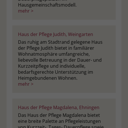
zeigen. Das _fbp-Cookie sammelt keine
Hausgemeinschaftsmodell.
persönlich identifizierbaren
mehr >
Informationen und wird von Facebook
nur platziert, um Daten an das
Unternehmen zurückzusenden.
Haus der Pflege Judith, Weingarten
Das ruhig am Stadtrand gelegene Haus
der Pflege Judith bietet in familiärer
Wohnatmosphäre umfangreiche,
liebevolle Betreuung in der Dauer- und
Kurzzeitpflege und individuelle,
bedarfsgerechte Unterstützung im
Heimgebundenen Wohnen.
mehr >
Haus der Pflege Magdalena, Ehningen
Das Haus der Pflege Magdalena bietet
eine breite Palette an Pflegeleistungen
von Kurzzeit-, Tages- Dauerpflege sowie