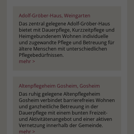
Name
__cf_bm
Name
_gcl_au
Adolf-Gröber-Haus, Weingarten
Anbieter
.fonts.net
Das zentral gelegene Adolf-Gröber-Haus
Anbieter
Google Ads
bietet mit Dauerpflege, Kurzzeitpflege und
Laufzeit
30 Minuten
Heimgebundenem Wohnen individuelle
Laufzeit
90 Tage
und zugewandte Pflege und Betreuung für
This cookie, set by Cloudflare, is used to
ältere Menschen mit unterschiedlichen
Zweck
Zweck
Enthält eine zufallsgenerierte User-ID.
support Cloudflare Bot Management.
Pflegebedürfnissen.
mehr >
Name
_gcl_aw
Name
JSessionID
Anbieter
Google Ads
Altenpflegeheim Gosheim, Gosheim
Anbieter
jobs.stiftung-liebenau.de
Das ruhig gelegene Altenpflegeheim
Laufzeit
90 Tage
Laufzeit
Session
Gosheim verbindet barrierefreies Wohnen
und ganzheitliche Betreuung in der
Dieses Cookie wird gesetzt, wenn ein
Behält die Zustände des Benutzers bei
Dauerpflege mit einem bunten Freizeit-
Zweck
User über einen Klick auf eine Google
und Aktivitätenangebot und einer aktiven
allen Seitenanfragen bei.
Werbeanzeige auf die Website gelangt.
Vernetzung innerhalb der Gemeinde.
Es enthält Informationen darüber,
mehr >
Zweck