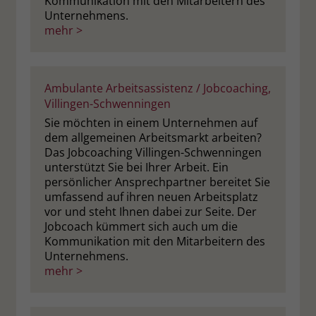
Kommunikation mit den Mitarbeitern des
welche Werbeanzeige geklickt wurde,
Unternehmens.
sodass erzielte Erfolge wie z.B.
mehr >
Bestellungen oder Kontaktanfragen der
Anzeige zugewiesen werden können.
Ambulante Arbeitsassistenz / Jobcoaching,
Name
_gcl_dc
Villingen-Schwenningen
Sie möchten in einem Unternehmen auf
Anbieter
Google Ads
dem allgemeinen Arbeitsmarkt arbeiten?
Das Jobcoaching Villingen-Schwenningen
Laufzeit
90 Tage
unterstützt Sie bei Ihrer Arbeit. Ein
persönlicher Ansprechpartner bereitet Sie
Dieses Cookie wird gesetzt, wenn ein
umfassend auf ihren neuen Arbeitsplatz
User über einen Klick auf eine Google
vor und steht Ihnen dabei zur Seite. Der
Werbeanzeige auf die Website gelangt.
Jobcoach kümmert sich auch um die
Es enthält Informationen darüber,
Kommunikation mit den Mitarbeitern des
Zweck
welche Werbeanzeige geklickt wurde,
Unternehmens.
sodass erzielte Erfolge wie z.B.
mehr >
Bestellungen oder Kontaktanfragen der
Anzeige zugewiesen werden können.