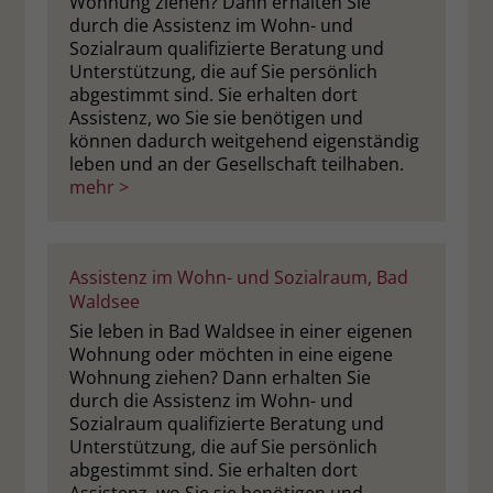
Wohnung ziehen? Dann erhalten Sie
zeigen. Das _fbp-Cookie sammelt keine
durch die Assistenz im Wohn- und
persönlich identifizierbaren
Sozialraum qualifizierte Beratung und
Informationen und wird von Facebook
Unterstützung, die auf Sie persönlich
nur platziert, um Daten an das
abgestimmt sind. Sie erhalten dort
Unternehmen zurückzusenden.
Assistenz, wo Sie sie benötigen und
können dadurch weitgehend eigenständig
leben und an der Gesellschaft teilhaben.
mehr >
Assistenz im Wohn- und Sozialraum, Bad
Waldsee
Sie leben in Bad Waldsee in einer eigenen
Wohnung oder möchten in eine eigene
Wohnung ziehen? Dann erhalten Sie
durch die Assistenz im Wohn- und
Sozialraum qualifizierte Beratung und
Unterstützung, die auf Sie persönlich
abgestimmt sind. Sie erhalten dort