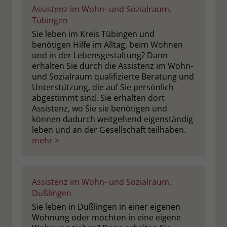
Assistenz im Wohn- und Sozialraum,
Name
_fbp
Tübingen
Sie leben im Kreis Tübingen und
Anbieter
Facebook
benötigen Hilfe im Alltag, beim Wohnen
und in der Lebensgestaltung? Dann
Laufzeit
3 Monate
erhalten Sie durch die Assistenz im Wohn-
und Sozialraum qualifizierte Beratung und
Der Zweck von _fbp ist vollständig auf
Unterstützung, die auf Sie persönlich
die Werbe- und Analysebemühungen
abgestimmt sind. Sie erhalten dort
von Facebook zurückzuführen. Dieses
Assistenz, wo Sie sie benötigen und
Cookie ist ein Erstanbieter-Cookie, d. h.
können dadurch weitgehend eigenständig
leben und an der Gesellschaft teilhaben.
Facebook platziert es, während ein
mehr >
Verbraucher auf Facebook ist. Dieses
Cookie verfolgt die Besuche eines
Nutzers auf verschiedenen Websites
und meldet dieses Verhalten an
Zweck
Assistenz im Wohn- und Sozialraum,
Facebook. Facebook kann dann die
Dußlingen
gesammelten Daten nutzen, um den
Sie leben in Dußlingen in einer eigenen
Nutzer besser zu verstehen und
Wohnung oder möchten in eine eigene
bessere, relevantere Werbung zu