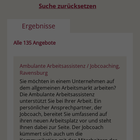
Suche zurücksetzen
Name
__cf_bm
Name
_gcl_au
Anbieter
.fonts.net
Ergebnisse
Anbieter
Google Ads
Laufzeit
30 Minuten
Laufzeit
90 Tage
Alle
135
Angebote
This cookie, set by Cloudflare, is used to
Zweck
Zweck
Enthält eine zufallsgenerierte User-ID.
support Cloudflare Bot Management.
Ambulante Arbeitsassistenz / Jobcoaching,
Ravensburg
Name
_gcl_aw
Name
JSessionID
Sie möchten in einem Unternehmen auf
dem allgemeinen Arbeitsmarkt arbeiten?
Anbieter
Google Ads
Anbieter
jobs.stiftung-liebenau.de
Die Ambulante Arbeitsassistenz
unterstützt Sie bei Ihrer Arbeit. Ein
Laufzeit
90 Tage
Laufzeit
Session
persönlicher Ansprechpartner, der
Jobcoach, bereitet Sie umfassend auf
Dieses Cookie wird gesetzt, wenn ein
Behält die Zustände des Benutzers bei
ihren neuen Arbeitsplatz vor und steht
Zweck
User über einen Klick auf eine Google
allen Seitenanfragen bei.
Ihnen dabei zur Seite. Der Jobcoach
Werbeanzeige auf die Website gelangt.
kümmert sich auch um die
Es enthält Informationen darüber,
Zweck