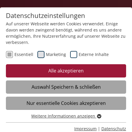
Datenschutzeinstellungen
Auf unserer Webseite werden Cookies verwendet. Einige
davon werden zwingend benötigt, während es uns andere
ermöglichen, Ihre Nutzererfahrung auf unserer Webseite zu
verbessern.
Schnellfinder - finden Sie Ihr
Essentiell
Marketing
Externe Inhalte
passendes Angebot über die
Alle akzeptieren
Schnellsuche oder den Filter
Auswahl Speichern & schließen
Nur essentielle Cookies akzeptieren
Weitere Informationen anzeigen
Essentiell
Essentielle Cookies werden für grundlegende Funktionen
Impressum
|
Datenschutz